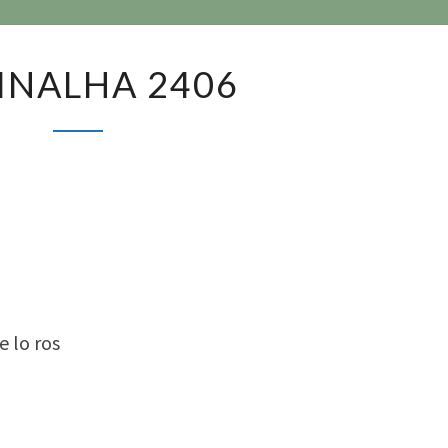
DEVINALHA
INALHA 2406
2406
e lo ros