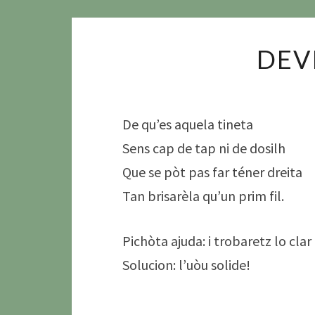
DEV
De qu’es aquela tineta
Sens cap de tap ni de dosilh
Que se pòt pas far téner dreita
Tan brisarèla qu’un prim fil.
Pichòta ajuda: i trobaretz lo clar 
Solucion: l’uòu solide!