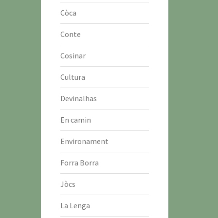
Còca
Conte
Cosinar
Cultura
Devinalhas
En camin
Environament
Forra Borra
Jòcs
La Lenga