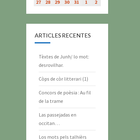
évènement)
évènement)
évènement)
évènement)
juillet
juillet
juillet
juillet
juillet
juillet
juillet
27
27
28
28
29
29
30
30
31
31
1
1
2
2
2026
2026
2026
2026
2026
2026
2026
juillet
juillet
juillet
juillet
juillet
août
août
2026
2026
2026
2026
2026
2026
2026
ARTICLES RECENTES
Tèxtes de Junh/ lo mot:
desrovilhar.
Còps de còr litterari (1)
Concors de poèsia : Au fil
de la trame
Las passejadas en
occitan…
Los mots pels talhièrs