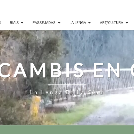
R
BIAIS
PASSEJADAS
LA LENGA
ART/CULTURA
CAMBIS EN
La Lenga Es La Clau