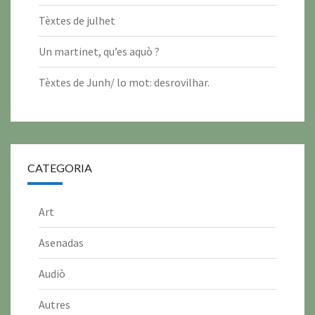
2
2
2
2
2
2
Tèxtes de julhet
0
0
0
0
0
0
Un martinet, qu’es aquò ?
2
2
2
2
2
2
6
6
6
6
6
6
Tèxtes de Junh/ lo mot: desrovilhar.
CATEGORIA
Art
Asenadas
Audiò
Autres