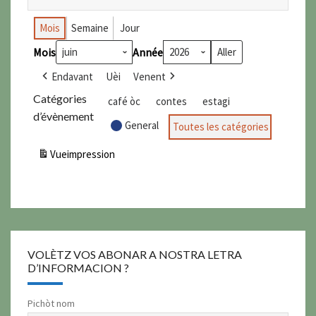
Mois
Semaine
Jour
Mois
Année
Endavant
Uèi
Venent
Catégories
café òc
contes
estagi
d’évènement
General
Toutes les catégories
Vue
impression
VOLÈTZ VOS ABONAR A NOSTRA LETRA
D’INFORMACION ?
Pichòt nom