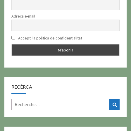
Adreça e-mail
Accepti la politica de confidentialitat
RECÈRCA
Rechercher :
Recher