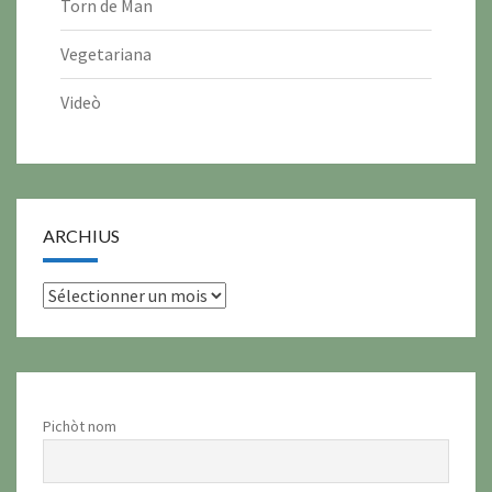
Torn de Man
Vegetariana
Videò
ARCHIUS
archius
Pichòt nom