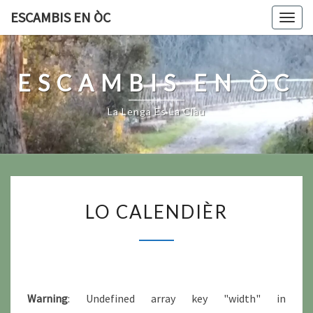
Skip
ESCAMBIS EN ÒC
Togg
to
navig
content
ESCAMBIS EN ÒC
La Lenga Es La Clau
LO
LO CALENDIÈR
CALENDIÈR
Warning
: Undefined array key "width" in