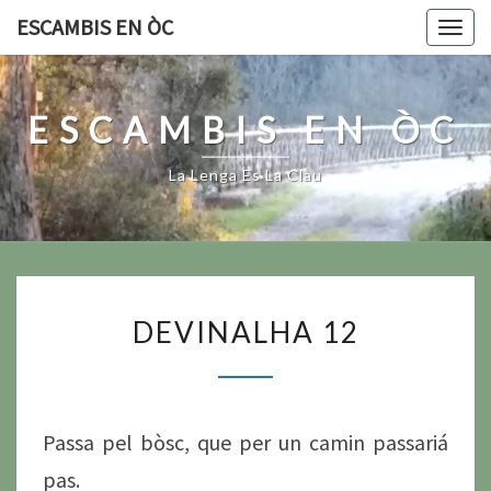
Skip
ESCAMBIS EN ÒC
Togg
to
navig
content
ESCAMBIS EN ÒC
La Lenga Es La Clau
DEVINALHA
DEVINALHA 12
12
Passa pel bòsc, que per un camin passariá
pas.