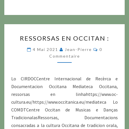
RESSORSAS
RESSORSAS EN OCCITAN :
EN
OCCITAN
Commentaire
4 Mai 2021
Jean-Pierre
0
:
Commentaire
Lo CIRDOCCentre Internacional de Recèrca e
Documentacion Occitana Mediateca Occitana,
ressorsas en linhahttps://www.oc-
cultura.eu/https://www.occitanica.eu/mediateca Lo
COMDTCentre Occitan de Musicas e Danças
TradicionalasRessorsas, Documentacions
consacradas a la cultura Occitana de tradicion orala,