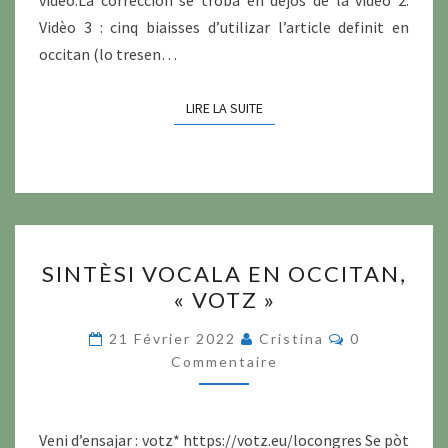
videò.La correccion se troba en dejós de la videò 2.
Vidèo 3 : cinq biaisses d’utilizar l’article definit en
occitan (lo tresen…
LIRE LA SUITE
LIRE LA SUITE
SINTÈSI
SINTÈSI VOCALA EN OCCITAN,
VOCALA
« VOTZ »
EN
OCCITAN,
Commentair
21 Février 2022
Cristina
0
« VOTZ »
Commentaire
Veni d’ensajar : votz* https://votz.eu/locongres Se pòt