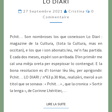
LO DIARI
DIARI
Commentai
27 Septembre 2021
Cristina
0
Commentaire
Pchit… Son nombroses los que coneisson Lo Diari :
magazine de la Cultura, (tota la Cultura, mas en
occitan), e los que i son abonats.Ieu, ne’n fau partida.
E cada dos meses, espèri son arribada. D’en primièr me
cal una mièja oreta per espepissar lo contengut. E la
bona resolucion es d’i tornar lèu lèu, per aprigondir.
Pchit… LO DIARI / n°63 p.30 Mas, realizèri, mercé a un
titol que se sonava : « Pchit…« , que la cronica :« Sortir
la lenga », de Corinne Lhéritier,…
LIRE LA SUITE
LIRE LA SUITE