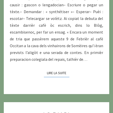
causir : gascon o lengadocian– Escriure o pegar un
tèxte.– Demandar : « synthétiser »– Esperar– Puèi :
escotar– Telecargar se volètz. Ai copiat la debuta del
tèxte darrièr cafè òc escrich, dins lo Blòg,
escambisenoc, per far un ensag. « Encara un moment
de tria que passèrem aqueste 9 de Febrièr al cafè
Occitan a la cava dels vinhairons de Somèires qu’i èran
prevists l’aligòt e una serada de contes. En primièr
preparacion colegiala del repais, talhièr de…
LIRE LA SUITE
LIRE LA SUITE
LO