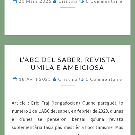
20 Mars 2026
Cristina
0 Commentaire
L’ABC
L’ABC DEL SABER, REVISTA
DEL
UMILA E AMBICIOSA
SABER,
REVISTA
Commentaires
18 Avril 2025
Cristina
1 Commentaire
UMILA
E
AMBICIOSA
Article : Eric Fraj (lengadocian) Quand pareguèt lo
numèro 1 de L’ABC del saber, en febrièr de 2023, d’unas
e d’unes se pensèron bensai qu’una revista
suplementària fasiá pas mestièr a l’occitanisme. Mas