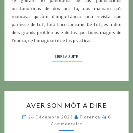
se gaitam lo panorama de las publicacions
occitanofònas de dos ans fa, nos mainam qu’i
mancava quicòm d’importància: una revista que
parlèsse de tot, fòra l’occitanisme. De tot, es a dire
dels grands problèmas e de las questions màgers de
l’epòca, de l’imaginari e de las practicas…
LIRE LA SUITE
LIRE LA SUITE
AVER
AVER SON MÒT A DIRE
SON
MÒT
Commentai
26 Décembre 2023
Florença
0
A
Commentaire
DIRE