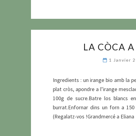
LA CÒCA A 
1 Janvier 
Ingredients : un irange bio amb la p
plat cròs, apondre a l’irange mescla
100g de sucre.Batre los blancs e
burrat.Enfornar dins un forn a 15
(Regalatz-vos !Grandmercé a Eliana !