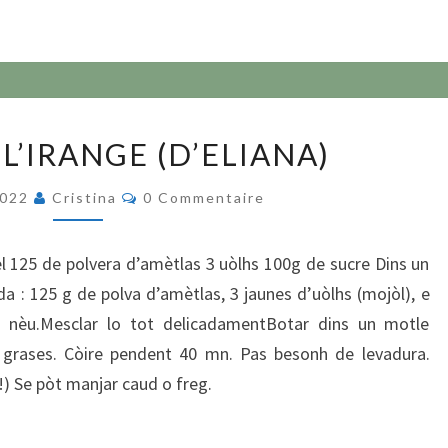
LA
L’IRANGE (D’ELIANA)
CÒCA
A
Commentaires
2022
Cristina
0 Commentaire
L’IRANGE
(D’ELIANA)
el 125 de polvera d’amètlas 3 uòlhs 100g de sucre Dins un
da : 125 g de polva d’amètlas, 3 jaunes d’uòlhs (mojòl), e
n nèu.Mesclar lo tot delicadamentBotar dins un motle
0 grases. Còire pendent 40 mn. Pas besonh de levadura.
) Se pòt manjar caud o freg.