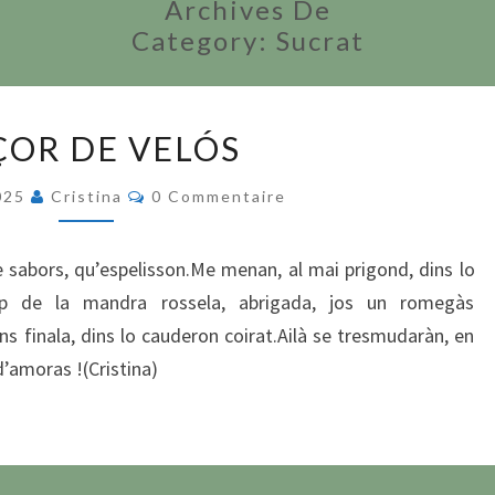
Archives De
Category:
Sucrat
DOÇOR
OR DE VELÓS
DE
VELÓS
Commentaires
2025
Cristina
0 Commentaire
e sabors, qu’espelisson.Me menan, al mai prigond, dins lo
èp de la mandra rossela, abrigada, jos un romegàs
s finala, dins lo cauderon coirat.Ailà se tresmudaràn, en
d’amoras !(Cristina)