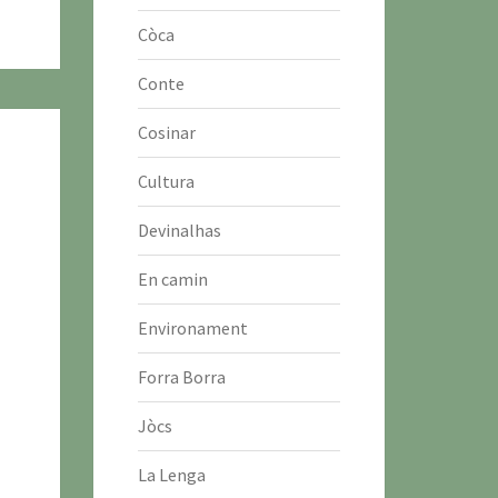
Còca
Conte
Cosinar
Cultura
Devinalhas
En camin
Environament
Forra Borra
Jòcs
La Lenga