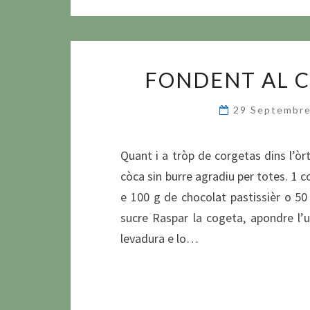
FONDENT AL C
29 Septembr
Quant i a tròp de corgetas dins l’òrt
còca sin burre agradiu per totes. 1 c
e 100 g de chocolat pastissièr o 50
sucre Raspar la cogeta, apondre l’u
levadura e lo…