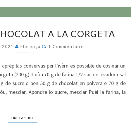
FONDENT
HOCOLAT A LA CORGETA
AL
CHOCOLAT
Commentaires
e 2021
Florença
1 Commentaire
A
LA
 aprèp las conservas per l’ivèrn es possible de cosinar un
CORGETA
orgeta (200 g) 1 uòu 70 g de farina 1/2 sac de levadura sal
 g de sucre o ben 50 g de chocolat en polvera e 70 g de
òu, mesclar, Apondre lo sucre, mesclar Puèi la farina, la
LIRE LA SUITE
LIRE LA SUITE