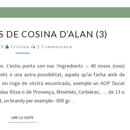
LAS
 DE COSINA D’ALAN (3)
RECÈPTAS
DE
Commentaires
023
Cristina
1 Commentaire
COSINA
D’ALAN
. L’estiu punta son nas !Ingredients :– 40 noses (noix)
(3)
unh) o una autra possibilitat, aquela qu’ai facha amb de
de vin roge de vòstra encontrada, exemple un AOP Ducat
 dau Ròse o de Provença, Minerbès, Corbièras, … de 13 o
nt, un brandy per exemple– 800 gr…
LIRE LA SUITE
LIRE LA SUITE