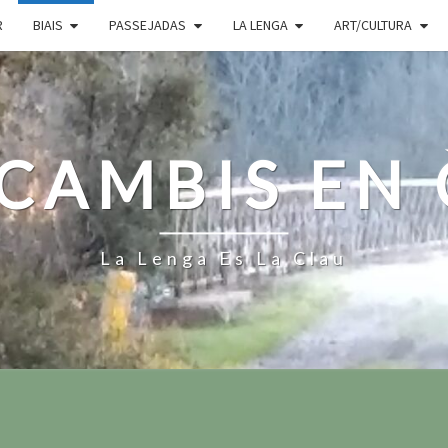
R
BIAIS
PASSEJADAS
LA LENGA
ART/CULTURA
CAMBIS EN
La Lenga Es La Clau