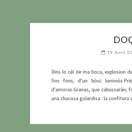
DOÇ
19 Avril 
Dins lo cèl de ma boca, explosion d
fins fons, d’un bòsc luminós.Pr
d’amoras.Granas, que cabussaràn, fin
una chucosa golardisa : la confitura 