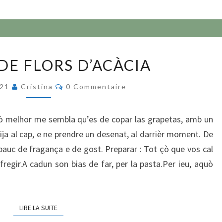
BUNHAS
DE FLORS D’ACÀCIA
DE
FLORS
Commentaires
021
Cristina
0 Commentaire
D’ACÀCIA
, çò melhor me sembla qu’es de copar las grapetas, amb un
ija al cap, e ne prendre un desenat, al darrièr moment. De
 pauc de fragança e de gost. Preparar : Tot çò que vos cal
regir.A cadun son bias de far, per la pasta.Per ieu, aquò
LIRE LA SUITE
LIRE LA SUITE