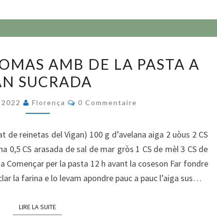
CROSTADA
OMAS AMB DE LA PASTA A
DE
AN SUCRADA
POMAS
AMB
Commentaires
 2022
Florença
0 Commentaire
DE
LA
zat de reinetas del Vigan) 100 g d’avelana aiga 2 uòus 2 CS
PASTA
ina 0,5 CS arasada de sal de mar gròs 1 CS de mèl 3 CS de
A
a Començar per la pasta 12 h avant la coseson Far fondre
PAN
sclar la farina e lo levam apondre pauc a pauc l’aiga sus…
SUCRADA
LIRE LA SUITE
LIRE LA SUITE