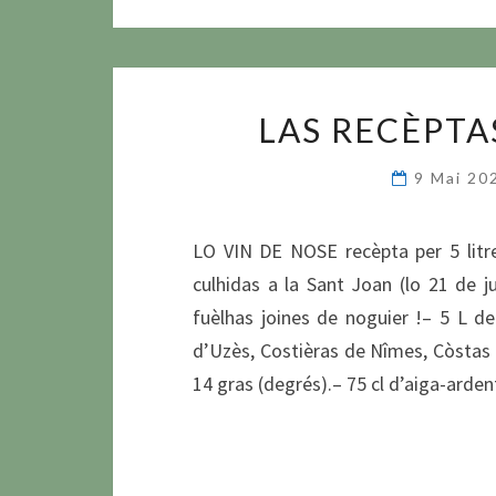
LAS RECÈPTAS
9 Mai 2
LO VIN DE NOSE recèpta per 5 litres
culhidas a la Sant Joan (lo 21 de j
fuèlhas joines de noguier !– 5 L 
d’Uzès, Costièras de Nîmes, Còstas
14 gras (degrés).– 75 cl d’aiga-arde