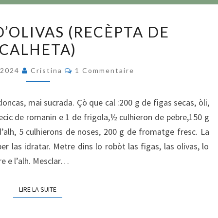
LA
D’OLIVAS (RECÈPTA DE
FIGADA
CALHETA)
D’OLIVAS
(RECÈPTA
Commentaires
 2024
Cristina
1 Commentaire
DE
CALHETA)
ncas, mai sucrada. Çò que cal :200 g de figas secas, òli,
ecic de romanin e 1 de frigola,½ culhieron de pebre,150 g
d’alh, 5 culhierons de noses, 200 g de fromatge fresc. La
er las idratar. Metre dins lo robòt las figas, las olivas, lo
bre e l’alh. Mesclar…
LIRE LA SUITE
LIRE LA SUITE