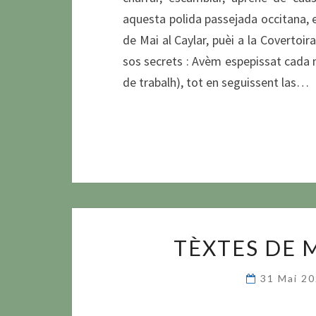
aquesta polida passejada occitana, e
de Mai al Caylar, puèi a la Covertoir
sos secrets : Avèm espepissat cada m
de trabalh), tot en seguissent las…
TÈXTES DE 
31 Mai 2