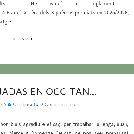
vensAdults Ne vaquí lo reglament :
-4 E aquí la tièra dels 3 poèmas premiats en 2025/2026,
natges :…
LIRE LA SUITE
LIRE LA SUITE
LAS
EJADAS EN OCCITAN…
PASSEJADAS
EN
Commentaires
026
Cristina
0 Commentaire
OCCITAN…
on biais agradiu e eficaç, per trabalhar la lenga, ausir,
usas. Mercé a Domenge Caucat, de nos aver prepausat