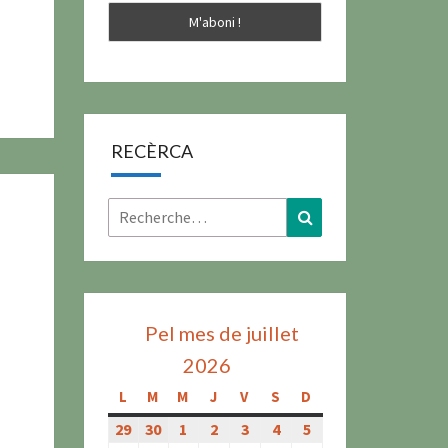
RECÈRCA
Rechercher :
Recherche
Pel mes de juillet
2026
L
lundi
M
mardi
M
mercredi
J
jeudi
V
vendredi
S
samedi
D
dimanche
29
29
30
30
1
1
2
2
3
3
4
4
5
5