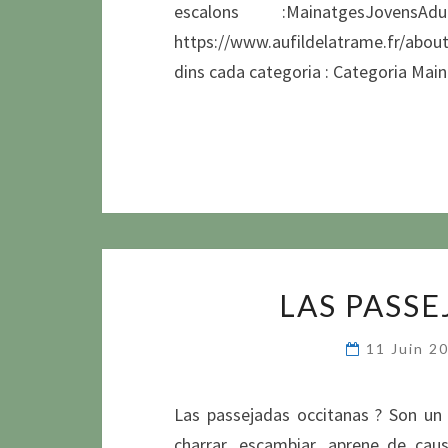
escalons :MainatgesJo
https://www.aufildelatrame.fr/about
dins cada categoria : Categoria Mai
LAS PASS
11 Juin 2
Las passejadas occitanas ? Son un b
charrar, escambiar, aprene de ca