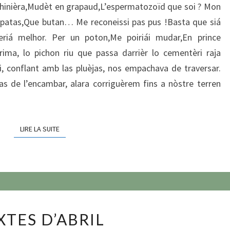
achinièra,Mudèt en grapaud,L’espermatozoïd que soi ? Mon
CAPGRÒS
e patas,Que butan… Me reconeissi pas pus !Basta que siá
riá melhor. Per un poton,Me poiriái mudar,En prince
rima, lo pichon riu que passa darrièr lo cementèri raja
ci, conflant amb las pluèjas, nos empachava de traversar.
 de l’encambar, alara corriguèrem fins a nòstre terren
LIRE LA SUITE
LIRE LA SUITE
TÈXTES
XTES D’ABRIL
D’ABRIL