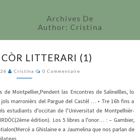
Archives De
Author:
Cristina
CÒPS
CÒR LITTERARI (1)
DE
CÒR
Commentaires
026
Cristina
0 Commentaire
LITTERARI
(1)
s de Montpellier,Pendent las Encontres de Salinellles, lo
 jols marronièrs del Pargue del Castèl … • Tre 16h fins a
els estudiants d’occitan de l’Universitat de Montpelhièr-
IRDÒC(2ème édition). Los 5 libres a l’onor… : – Gambier,
ialon(Mercé a Ghislaine e a Jaumelina que nos parlan de
 vilatges,…