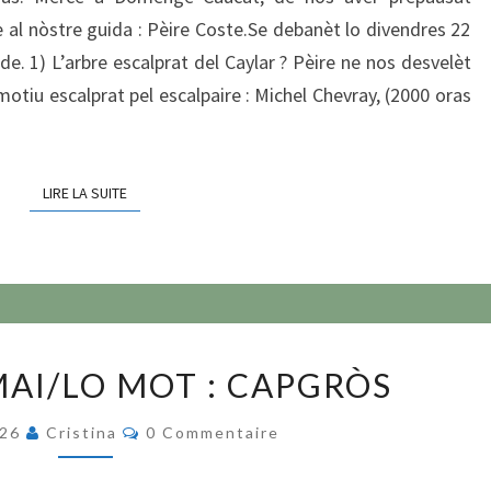
 al nòstre guida : Pèire Coste.Se debanèt lo divendres 22
ade. 1) L’arbre escalprat del Caylar ? Pèire ne nos desvelèt
otiu escalprat pel escalpaire : Michel Chevray, (2000 oras
LIRE LA SUITE
LIRE LA SUITE
TÈXTES
MAI/LO MOT : CAPGRÒS
DE
MAI/LO
Commentaires
026
Cristina
0 Commentaire
MOT
: