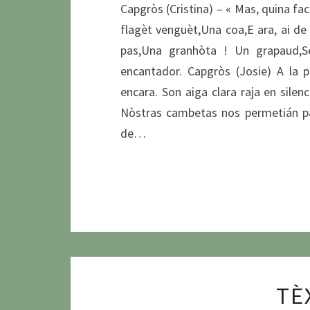
Capgròs (Cristina) – « Mas, quina f
flagèt venguèt,Una coa,E ara, ai d
pas,Una granhòta ! Un grapaud,Se
encantador. Capgròs (Josie) A la p
encara. Son aiga clara raja en silen
Nòstras cambetas nos permetián pas
de…
TÈ