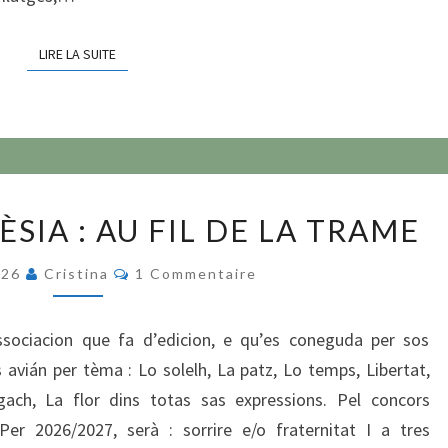
LIRE LA SUITE
LIRE LA SUITE
CONCORS
SIA : AU FIL DE LA TRAME
DE
POÈSIA :
Commentaires
026
Cristina
1 Commentaire
AU
FIL
ssociacion que fa d’edicion, e qu’es coneguda per sos
DE
avián per tèma : Lo solelh, La patz, Lo temps, Libertat,
LA
Agach, La flor dins totas sas expressions. Pel concors
TRAME
Per 2026/2027, serà : sorrire e/o fraternitat I a tres