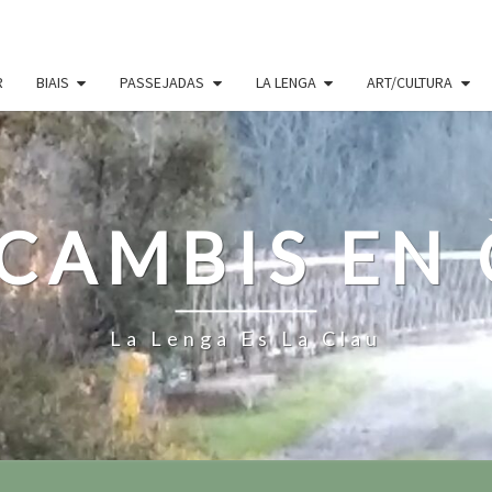
R
BIAIS
PASSEJADAS
LA LENGA
ART/CULTURA
CAMBIS EN
La Lenga Es La Clau