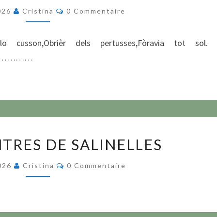
Commentaires
2026
Cristina
0 Commentaire
lo cusson,Obrièr dels pertusses,Fòravia tot sol.
…………
LOS
TRES DE SALINELLES
ENCONTRES
DE
Commentaires
2026
Cristina
0 Commentaire
SALINELLES