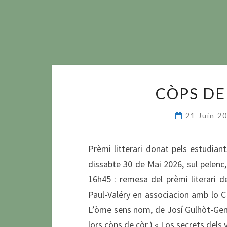
CÒPS DE 
21 Juin 2
Prèmi litterari donat pels estudiant
dissabte 30 de Mai 2026, sul pelenc,
16h45 : remesa del prèmi literari d
Paul-Valéry en associacion amb lo C
L’òme sens nom, de Josí Gulhòt-Gent
lors còps de còr.) « Los secrets dels