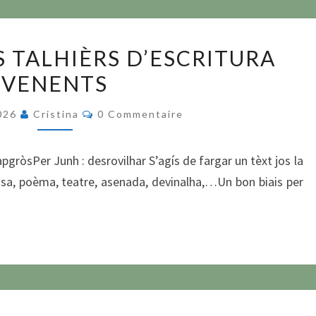
LOS
S TALHIÈRS D’ESCRITURA
MOTS
VENENTS
PELS
TALHIÈRS
Commentaires
2026
Cristina
0 Commentaire
D’ESCRITURA
VENENTS
apgròsPer Junh : desrovilhar S’agís de fargar un tèxt jos la
òsa, poèma, teatre, asenada, devinalha,…Un bon biais per
PARLEM !