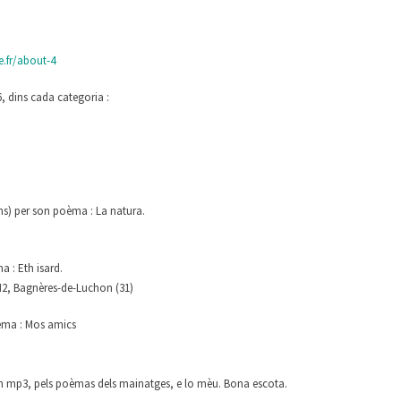
e.fr/about-4
, dins cada categoria :
ns) per son poèma : La natura.
a : Eth isard.
M2, Bagnères-de-Luchon (31)
èma : Mos amics
 un mp3, pels poèmas dels mainatges, e lo mèu. Bona escota.