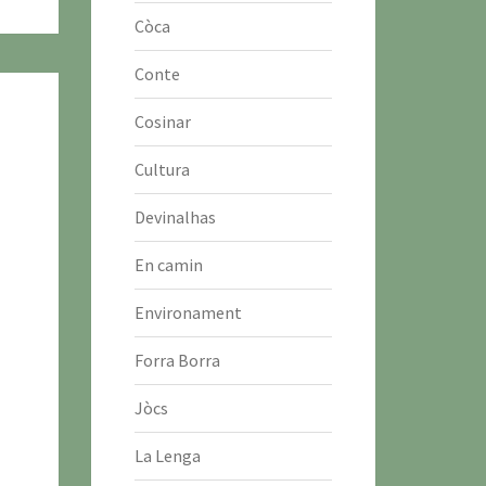
Còca
Conte
Cosinar
Cultura
Devinalhas
En camin
Environament
Forra Borra
Jòcs
La Lenga