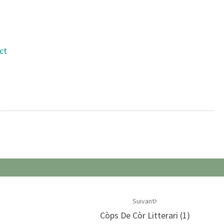
ct
Suivant
Còps De Còr Litterari (1)