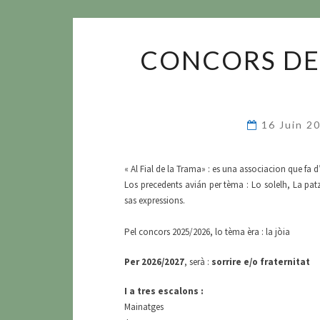
CONCORS DE P
16 Juin 2
« Al Fial de la Trama» : es una associacion que fa 
Los precedents avián per tèma : Lo solelh, La patz
sas expressions.
Pel concors 2025/2026, lo tèma èra : la jòia
Per 2026/2027
, serà :
sorrire e/o fraternitat
I a tres escalons :
Mainatges