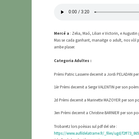
Mercé a
: Zelia, Maó, Lilian e Victorin, e Augusti
Mas se cada ganhant, manaitge o adult, nos vòl pla
ambe plaser.
Categoria Adultes :
Prèmi Patric Lasserre decernit a Jordi PELADAN per
1èr Prèmi decernit a Serge VALENTIN per son poèma :
2d Prèmi decernit a Marinette MAZOYER per son p
3en Prèmi decernit a Christine BARNIER per son p
Trobaretz lors poèsias sul pdf del site :
https://www.aufildelatrame.fr/_files/ugd/f2ff73_