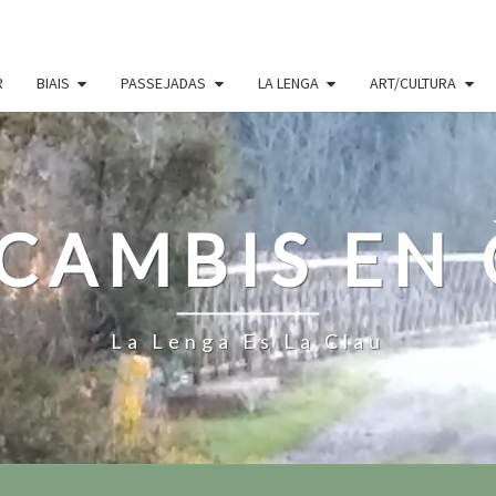
R
BIAIS
PASSEJADAS
LA LENGA
ART/CULTURA
CAMBIS EN
La Lenga Es La Clau