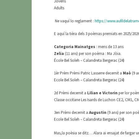
Jovens
Adults
Ne vaquí lo reglament :
https://www.aufildelatram
E aquí la tièra dels 3 poèmas premiats en 2025/2026
Categoria Mainatges
: mens de 13 ans
Zelia
(11 ans) per son poèma : Ma Jòia.
École Bel Soleh – Calandreta Bergerac (24)
1èr Prèm Prèmi Patric Lasserre decernit a
Maò
(9 a
Ecole Bel Soleh – Calandreta Bergerac (24)
2d Prèmi decernit a
Lilian e Victorin
per lor poèm
Classe occitane Les Isards de Luchon CE2, CM1, C
3en Prèmi decernit a
Augustin
(9 ans) per son po
Ecole Bel Soleh – Calandreta Bergerac (24)
Mas,la poèsia se ditz… Alara ai ensajat de fargar