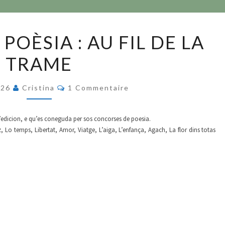
CONCORS
OÈSIA : AU FIL DE LA
DE
TRAME
POÈSIA :
AU
Commentaires
FIL
026
Cristina
1 Commentaire
DE
LA
d’edicion, e qu’es coneguda per sos concorses de poesia.
, Lo temps, Libertat, Amor, Viatge, L’aiga, L’enfança, Agach, La flor dins totas
TRAME