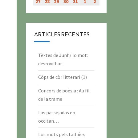
évènement)
évènement)
évènement)
évènement)
juillet
juillet
juillet
juillet
juillet
juillet
juillet
27
27
28
28
29
29
30
30
31
31
1
1
2
2
2026
2026
2026
2026
2026
2026
2026
juillet
juillet
juillet
juillet
juillet
août
août
2026
2026
2026
2026
2026
2026
2026
ARTICLES RECENTES
Tèxtes de Junh/ lo mot:
desrovilhar.
Còps de còr litterari (1)
Concors de poèsia : Au fil
de la trame
Las passejadas en
occitan…
Los mots pels talhièrs