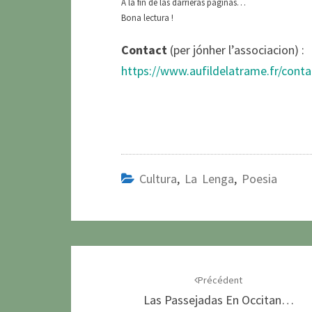
A la fin de las darrièras paginas…
Bona lectura !
Contact
(per jónher l’associacion) :
https://www.aufildelatrame.fr/conta
Cultura
,
La Lenga
,
Poesia
Navigation
d'article
Précédent
Las Passejadas En Occitan…