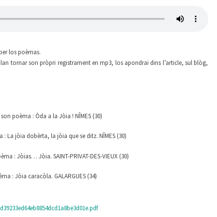
n per los poèmas.
n tornar son pròpri registrament en mp3, los apondrai dins l’article, sul blòg,
 son poèma : Òda a la Jòia ! NÎMES (30)
 La jòia dobèrta, la jòia que se ditz. NÎMES (30)
oèma : Jòias… Jòia. SAINT-PRIVAT-DES-VIEUX (30)
oèma : Jòia caracòla. GALARGUES (34)
865d39233ed64eb8854dcd1a8be3d01e.pdf