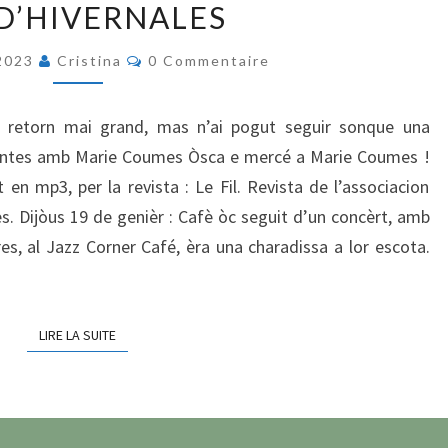
D’HIVERNALES
SUS
LAS
Commentaires
 2023
Cristina
0 Commentaire
TRAD’HIVERNALES
un retorn mai grand, mas n’ai pogut seguir sonque una
 Contes amb Marie Coumes Òsca e mercé a Marie Coumes !
 en mp3, per la revista : Le Fil. Revista de l’associacion
s. Dijòus 19 de genièr : Cafè òc seguit d’un concèrt, amb
es, al Jazz Corner Café, èra una charadissa a lor escota.
LIRE LA SUITE
LIRE LA SUITE