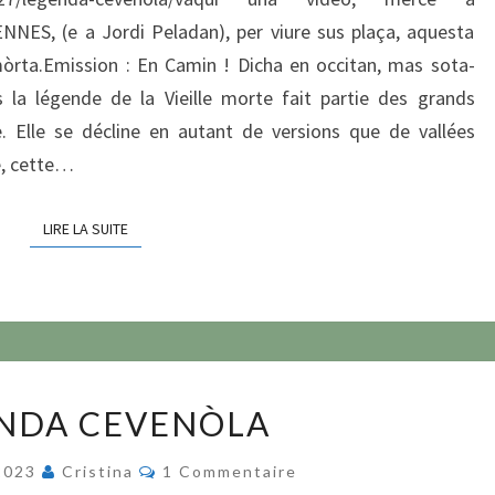
S, (e a Jordi Peladan), per viure sus plaça, aquesta
òrta.Emission : En Camin ! Dicha en occitan, mas sota-
 la légende de la Vieille morte fait partie des grands
e. Elle se décline en autant de versions que de vallées
e, cette…
LIRE LA SUITE
LIRE LA SUITE
LEGENDA
NDA CEVENÒLA
CEVENÒLA
Commentaires
 2023
Cristina
1 Commentaire