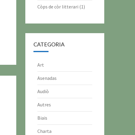
Còps de còr litterari (1)
CATEGORIA
Art
Asenadas
Audiò
Autres
Biais
Charta