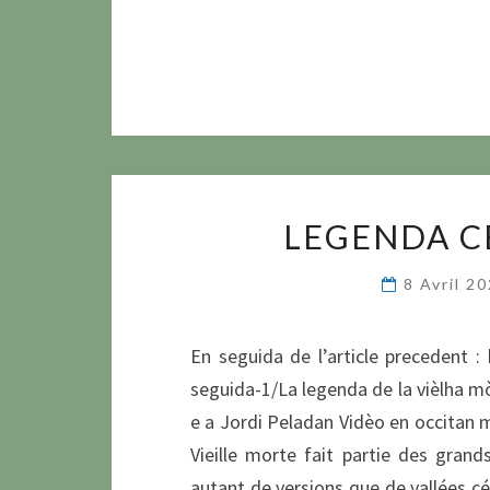
LEGENDA C
8 Avril 2
En seguida de l’article precedent :
seguida-1/La legenda de la vièlha m
e a Jordi Peladan Vidèo en occitan 
Vieille morte fait partie des grands
autant de versions que de vallées cé