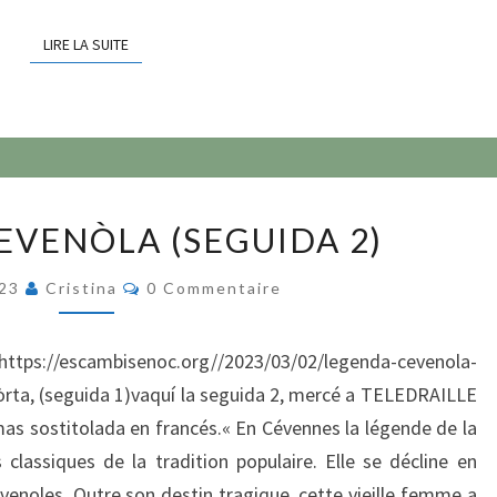
LIRE LA SUITE
LIRE LA SUITE
LEGENDA
EVENÒLA (SEGUIDA 2)
CEVENÒLA
(SEGUIDA
Commentaires
023
Cristina
0 Commentaire
2)
 https://escambisenoc.org//2023/03/02/legenda-cevenola-
òrta, (seguida 1)vaquí la seguida 2, mercé a TELEDRAILLE
mas sostitolada en francés.« En Cévennes la légende de la
 classiques de la tradition populaire. Elle se décline en
venoles. Outre son destin tragique, cette vieille femme a