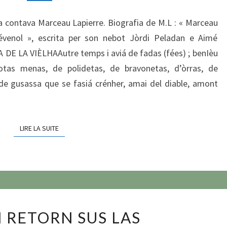
la contava Marceau Lapierre. Biografia de M.L : « Marceau
cévenol », escrita per son nebot Jòrdi Peladan e Aimé
A DE LA VIÈLHAAutre temps i aviá de fadas (fées) ; benIèu
otas menas, de polidetas, de bravonetas, d’òrras, de
e gusassa que se fasiá crénher, amai del diable, amont
LIRE LA SUITE
LIRE LA SUITE
PICHON
 RETORN SUS LAS
RETORN