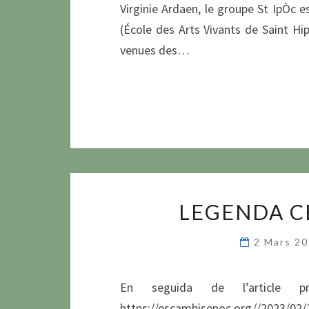
Virginie Ardaen, le groupe St IpÒc e
(École des Arts Vivants de Saint Hi
venues des…
LEGENDA C
2 Mars 2
En seguida de l’article 
https://escambisenoc.org//2023