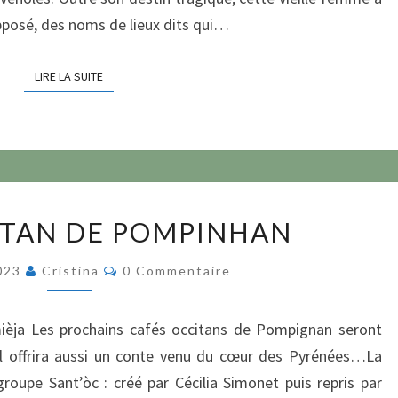
upposé, des noms de lieux dits qui…
LIRE LA SUITE
LIRE LA SUITE
CAFÈ
ITAN DE POMPINHAN
OCCITAN
DE
Commentaires
2023
Cristina
0 Commentaire
POMPINHAN
mièja Les prochains cafés occitans de Pompignan seront
il offrira aussi un conte venu du cœur des Pyrénées…La
oupe Sant’òc : créé par Cécilia Simonet puis repris par