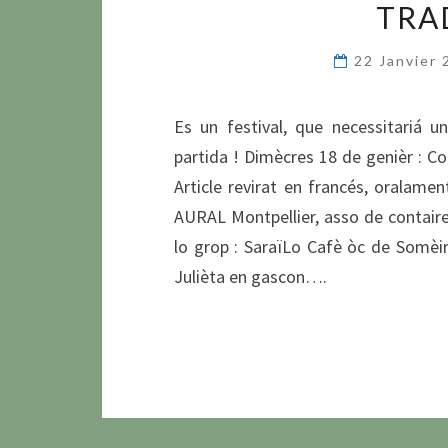
TRA
22 Janvier
Es un festival, que necessitariá 
partida ! Dimècres 18 de genièr :
Article revirat en francés, oralament
AURAL Montpellier, asso de contaire
lo grop : SaraïLo Cafè òc de Somèir
Julièta en gascon….