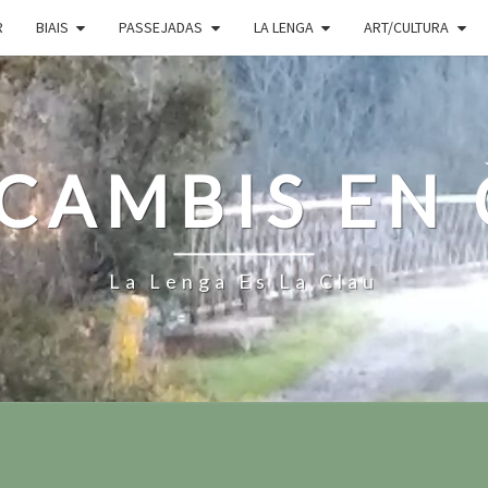
R
BIAIS
PASSEJADAS
LA LENGA
ART/CULTURA
CAMBIS EN
La Lenga Es La Clau