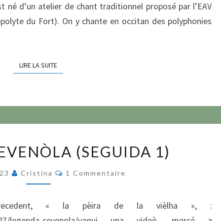
st né d’un atelier de chant traditionnel proposé par l’EAV
ppolyte du Fort). On y chante en occitan des polyphonies
LIRE LA SUITE
LIRE LA SUITE
LEGENDA
EVENÒLA (SEGUIDA 1)
CEVENÒLA
(SEGUIDA
Commentaires
023
Cristina
1 Commentaire
1)
precedent, « la pèira de la vièlha », :
/02/27/legenda-cevenola/vaqui una videò, mercé a