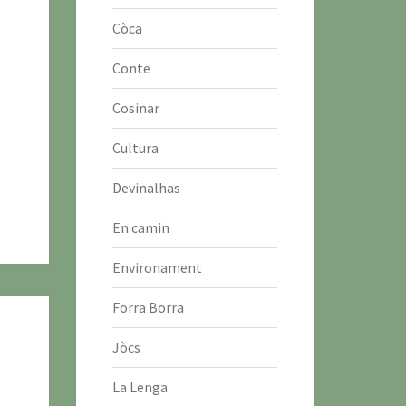
Còca
Conte
Cosinar
Cultura
Devinalhas
En camin
Environament
Forra Borra
Jòcs
La Lenga