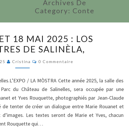
Archives De
Category:
Conte
LES
 ET 18 MAI 2025 : LOS
16,
RES DE SALINÈLA,
17
ET
Commentaires
025
Cristina
0 Commentaire
18
MAI
elles.L’EXPO / LA MÒSTRA Cette année 2025, la salle des
2025
u Parc du Château de Salinelles, sera occupée par une
:
uanet et Yves Rouquette, photographiés par Jean-Claude
LOS
té de tenter de créer un dialogue entre Marie Rouanet et
RESCONTRES
t d’images. Les textes seront de Marie et Yves, chacun
DE
urent Rouquette qui…
SALINÈLA,