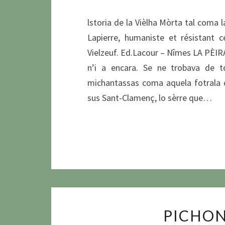
lstoria de la Vièlha Mòrta tal coma 
Lapierre, humaniste et résistant 
Vielzeuf. Ed.Lacour – Nîmes LA PÈIR
n’i a encara. Se ne trobava de t
michantassas coma aquela fotrala d
sus Sant-Clamenç, lo sèrre que…
PICHON