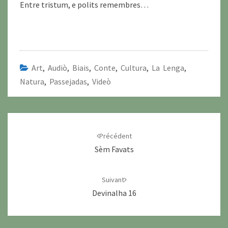
Entre tristum, e polits remembres…
Art
,
Audiò
,
Biais
,
Conte
,
Cultura
,
La Lenga
,
Natura
,
Passejadas
,
Videò
Navigation
d'article
Précédent
Sèm Favats
Suivant
Devinalha 16