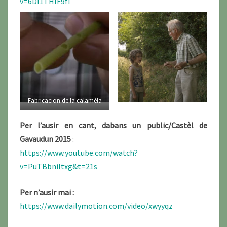
v=6Dl1THlF9fI
Fabricacion de la calamèla
Per l’ausir en cant, dabans un public/Castèl de
Gavaudun 2015
:
https://www.youtube.com/watch?
v=PuTBbniItxg&t=21s
Per n’ausir mai :
https://www.dailymotion.com/video/xwyyqz