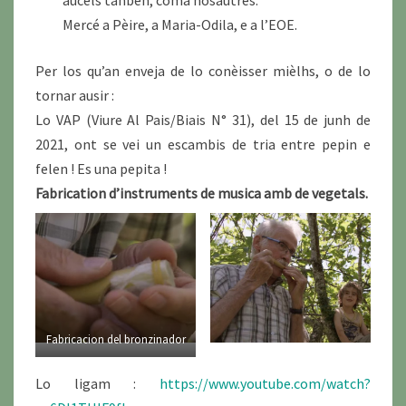
aucèls tanben, coma nosautres.
Mercé a Pèire, a Maria-Odila, e a l’EOE.
Per los qu’an enveja de lo conèisser mièlhs, o de lo
tornar ausir :
Lo VAP (Viure Al Pais/Biais N° 31), del 15 de junh de
2021, ont se vei un escambis de tria entre pepin e
felen ! Es una pepita !
Fabrication d’instruments de musica amb de vegetals.
Fabricacion del bronzinador
Lo ligam :
https://www.youtube.com/watch?