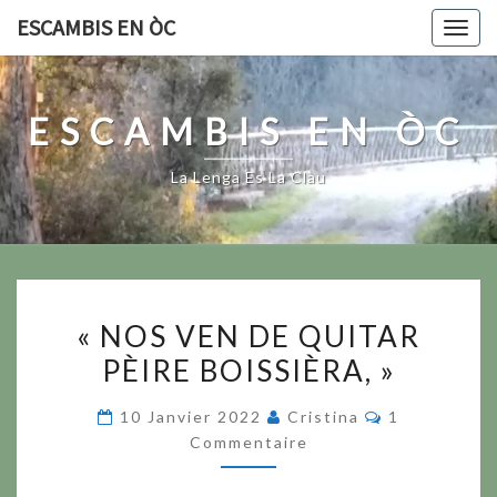
Skip
ESCAMBIS EN ÒC
Togg
to
navig
content
ESCAMBIS EN ÒC
La Lenga Es La Clau
«
« NOS VEN DE QUITAR
NOS
PÈIRE BOISSIÈRA, »
VEN
DE
Commentair
10 Janvier 2022
Cristina
1
QUITAR
Commentaire
PÈIRE
BOISSIÈRA,