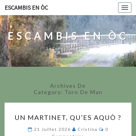
Skip
ESCAMBIS EN ÒC
Togg
to
navig
content
ESCAMBIS EN ÒC
La Lenga Es La Clau
Archives De
Category:
Torn De Man
UN
UN MARTINET, QU’ES AQUÒ ?
MARTINET,
QU’ES
Commentaire
21 Juillet 2026
Cristina
0
AQUÒ ?