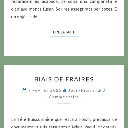
reparacion es acabada, se sona una campaneta e
d’aplaudiments fusan. Sorires assegurats per totes. E
un objècte de…
LIRE LA SUITE
LIRE LA SUITE
BIAIS
BIAIS DE FRAIRES
DE
FRAIRES
Commentai
7 Février 2025
Jean-Pierre
0
Commentaire
La Télé Buissonnière que resta a Foish, prepausa de
documentaris suls estajants d’Arièja. Vaquí lor darrièr.