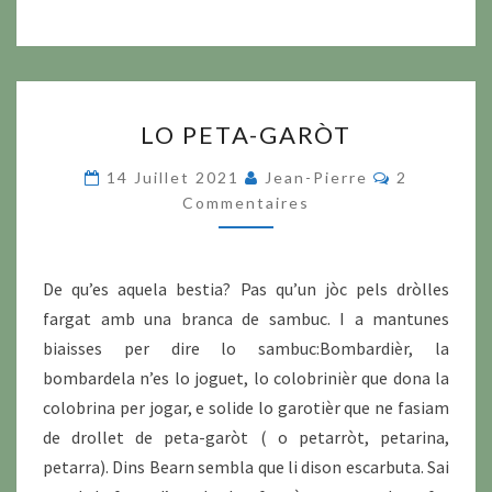
LO
LO PETA-GARÒT
PETA-
GARÒT
Commentai
14 Juillet 2021
Jean-Pierre
2
Commentaires
De qu’es aquela bestia? Pas qu’un jòc pels dròlles
fargat amb una branca de sambuc. I a mantunes
biaisses per dire lo sambuc:Bombardièr, la
bombardela n’es lo joguet, lo colobrinièr que dona la
colobrina per jogar, e solide lo garotièr que ne fasiam
de drollet de peta-garòt ( o petarròt, petarina,
petarra). Dins Bearn sembla que li dison escarbuta. Sai