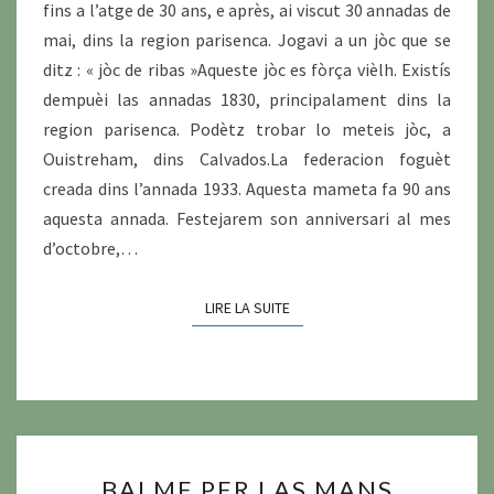
fins a l’atge de 30 ans, e après, ai viscut 30 annadas de
mai, dins la region parisenca. Jogavi a un jòc que se
ditz : « jòc de ribas »Aqueste jòc es fòrça vièlh. Existís
dempuèi las annadas 1830, principalament dins la
region parisenca. Podètz trobar lo meteis jòc, a
Ouistreham, dins Calvados.La federacion foguèt
creada dins l’annada 1933. Aquesta mameta fa 90 ans
aquesta annada. Festejarem son anniversari al mes
d’octobre,…
LIRE LA SUITE
LIRE LA SUITE
BALME
BALME PER LAS MANS