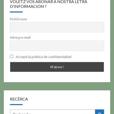
VOLÈTZ VOS ABONAR A NOSTRA LETRA
D’INFORMACION ?
Pichòt nom
Adreça e-mail
Accepti la politica de confidentialitat
RECÈRCA
Rechercher :
Recher