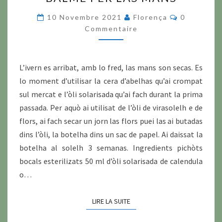
PER
LAS
Commentai
10 Novembre 2021
Florença
0
MANS
Commentaire
L’ivern es arribat, amb lo fred, las mans son secas. Es
lo moment d’utilisar la cera d’abelhas qu’ai crompat
sul mercat e l’òli solarisada qu’ai fach durant la prima
passada. Per aquò ai utilisat de l’òli de virasolelh e de
flors, ai fach secar un jorn las flors puei las ai butadas
dins l’òli, la botelha dins un sac de papel. Ai daissat la
botelha al solelh 3 semanas. Ingredients pichòts
bocals esterilizats 50 ml d’òli solarisada de calendula
o…
LIRE LA SUITE
LIRE LA SUITE