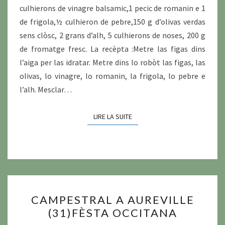
culhierons de vinagre balsamic,1 pecic de romanin e 1
de frigola,½ culhieron de pebre,150 g d’olivas verdas
sens clòsc, 2 grans d’alh, 5 culhierons de noses, 200 g
de fromatge fresc. La recèpta :Metre las figas dins
l’aiga per las idratar. Metre dins lo robòt las figas, las
olivas, lo vinagre, lo romanin, la frigola, lo pebre e
l’alh. Mesclar…
LIRE LA SUITE
LIRE LA SUITE
CAMPESTRAL
CAMPESTRAL A AUREVILLE
A
(31)FÈSTA OCCITANA
AUREVILLE