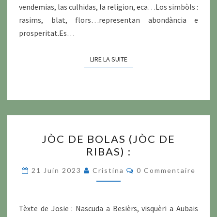
vendemias, las culhidas, la religion, eca…Los simbòls :
rasims, blat, flors…representan abondància e
prosperitat.Es…
LIRE LA SUITE
LIRE LA SUITE
JÒC
JÒC DE BOLAS (JÒC DE
DE
RIBAS) :
BOLAS
(JÒC
Commentaires
21 Juin 2023
Cristina
0 Commentaire
DE
RIBAS) :
Tèxte de Josie : Nascuda a Besièrs, visquèri a Aubais