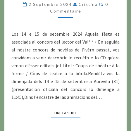
(31)FÈSTA
Commentai
2 Septembre 2024
Cristina
0
OCCITANA
Commentaire
Los 14 e 15 de setembre 2024 Aquela fèsta es
associada al concors del lector del Val*:* « En seguida
al nòstre concors de novèlas de l’ivèrn passat, vos
convidam a venir descobrir lo recuèlh e lo CD qu’ara
venon d’èsser editats jol títol : Coups de théâtre à la
ferme / Còps de teatre a la bòrda.Rendètz-vos la
dimenjada dels 14 e 15 de setembre a Aurevila (31)
(presentacion oficiala del concors lo dimenge a
11:45),Dins l’encastre de las animacions del…
LIRE LA SUITE
LIRE LA SUITE