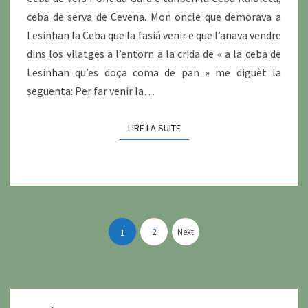
ceba de serva de Cevena. Mon oncle que demorava a
Lesinhan la Ceba que la fasiá venir e que l’anava vendre
dins los vilatges a l’entorn a la crida de « a la ceba de
Lesinhan qu’es doça coma de pan » me diguèt la
seguenta: Per far venir la…
LIRE LA SUITE
LIRE LA SUITE
Pagination
des
2
Next
1
publications