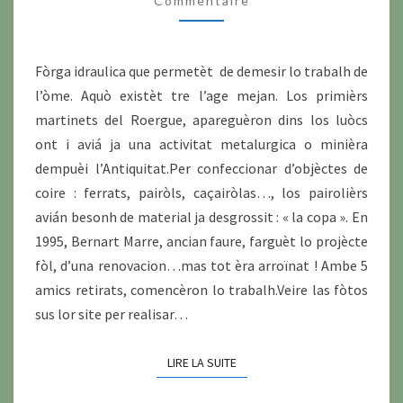
Commentaire
Fòrga idraulica que permetèt de demesir lo trabalh de
l’òme. Aquò existèt tre l’age mejan. Los primièrs
martinets del Roergue, apareguèron dins los luòcs
ont i aviá ja una activitat metalurgica o minièra
dempuèi l’Antiquitat.Per confeccionar d’objèctes de
coire : ferrats, pairòls, caçairòlas…, los pairolièrs
avián besonh de material ja desgrossit : « la copa ». En
1995, Bernart Marre, ancian faure, farguèt lo projècte
fòl, d’una renovacion…mas tot èra arroïnat ! Ambe 5
amics retirats, comencèron lo trabalh.Veire las fòtos
sus lor site per realisar…
LIRE LA SUITE
LIRE LA SUITE