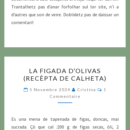
Trantalhetz pas d’anar forfolhar sul lor site, n’i a
d’autres que son de veire. Doblidetz pas de daissar un
comentari!
LA
LA FIGADA D’OLIVAS
FIGADA
(RECÈPTA DE CALHETA)
D’OLIVAS
(RECÈPTA
Commentair
5 Novembre 2024
Cristina
1
DE
Commentaire
CALHETA)
Es una mena de tapenada de figas, doncas, mai
sucrada. Çò que cal :200 g de figas secas, òli, 2