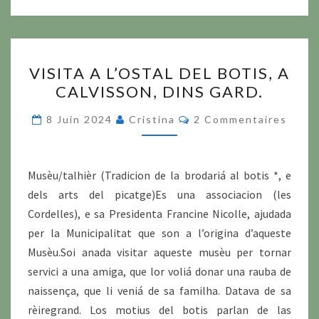
VISITA
VISITA A L’OSTAL DEL BOTIS, A
A
CALVISSON, DINS GARD.
L’OSTAL
DEL
Commentaires
8 Juin 2024
Cristina
2 Commentaires
BOTIS,
A
CALVISSON,
Musèu/talhièr (Tradicion de la brodariá al botis *, e
DINS
dels arts del picatge)Es una associacion (les
GARD.
Cordelles), e sa Presidenta Francine Nicolle, ajudada
per la Municipalitat que son a l’origina d’aqueste
Musèu.Soi anada visitar aqueste musèu per tornar
servici a una amiga, que lor voliá donar una rauba de
naissença, que li veniá de sa familha. Datava de sa
rèiregrand. Los motius del botis parlan de las