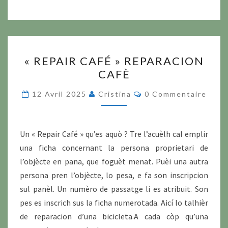
« REPAIR
« REPAIR CAFÉ » REPARACION
CAFÉ »
CAFÈ
REPARACION
CAFÈ
Commentaires
12 Avril 2025
Cristina
0 Commentaire
Un « Repair Café » qu’es aquò ? Tre l’acuèlh cal emplir
una ficha concernant la persona proprietari de
l’objècte en pana, que foguèt menat. Puèi una autra
persona pren l’objècte, lo pesa, e fa son inscripcion
sul panèl. Un numèro de passatge li es atribuit. Son
pes es inscrich sus la ficha numerotada. Aicí lo talhièr
de reparacion d’una bicicleta.A cada còp qu’una