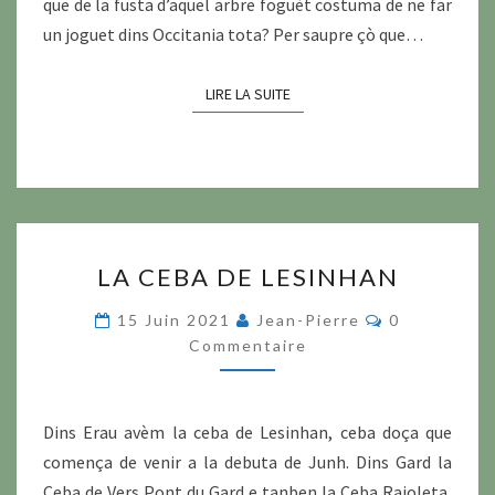
que de la fusta d’aquel arbre foguèt costuma de ne far
un joguet dins Occitania tota? Per saupre çò que…
LIRE LA SUITE
LIRE LA SUITE
LA
LA CEBA DE LESINHAN
CEBA
DE
Commentair
15 Juin 2021
Jean-Pierre
0
LESINHAN
Commentaire
Dins Erau avèm la ceba de Lesinhan, ceba doça que
comença de venir a la debuta de Junh. Dins Gard la
Ceba de Vers Pont du Gard e tanben la Ceba Raioleta,