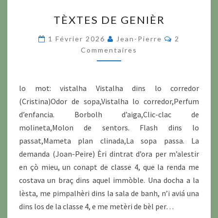
TÈXTES
TÈXTES DE GENIÈR
DE
GENIÈR
Commentai
1 Février 2026
Jean-Pierre
2
Commentaires
lo mot: vistalha Vistalha dins lo corredor
(Cristina)Odor de sopa,Vistalha lo corredor,Perfum
d’enfancia. Borbolh d’aiga,Clic-clac de
molineta,Molon de sentors. Flash dins lo
passat,Mameta plan clinada,La sopa passa. La
demanda (Joan-Peire) Èri dintrat d’ora per m’alestir
en çò mieu, un conapt de classe 4, que la renda me
costava un braç dins aquel immòble. Una docha a la
lèsta, me pimpalhèri dins la sala de banh, n’i aviá una
dins los de la classe 4, e me metèri de bèl per…