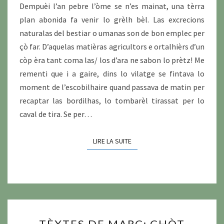
Dempuèi l’an pebre l’òme se n’es mainat, una tèrra
plan abonida fa venir lo grèlh bèl. Las excrecions
naturalas del bestiar o umanas son de bon emplec per
çò far. D’aquelas matièras agricultors e ortalhièrs d’un
còp èra tant coma las/ los d’ara ne sabon lo prètz! Me
rementi que i a gaire, dins lo vilatge se fintava lo
moment de l’escobilhaire quand passava de matin per
recaptar las bordilhas, lo tombarèl tirassat per lo
caval de tira. Se per…
LIRE LA SUITE
LIRE LA SUITE
TÈXTES
TÈXTES DE MARÇ: CHÒT