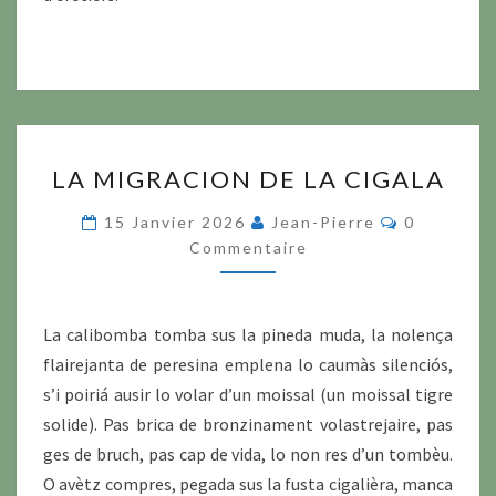
LA
LA MIGRACION DE LA CIGALA
MIGRACION
DE
Commentai
15 Janvier 2026
Jean-Pierre
0
LA
Commentaire
CIGALA
La calibomba tomba sus la pineda muda, la nolença
flairejanta de peresina emplena lo caumàs silenciós,
s’i poiriá ausir lo volar d’un moissal (un moissal tigre
solide). Pas brica de bronzinament volastrejaire, pas
ges de bruch, pas cap de vida, lo non res d’un tombèu.
O avètz compres, pegada sus la fusta cigalièra, manca