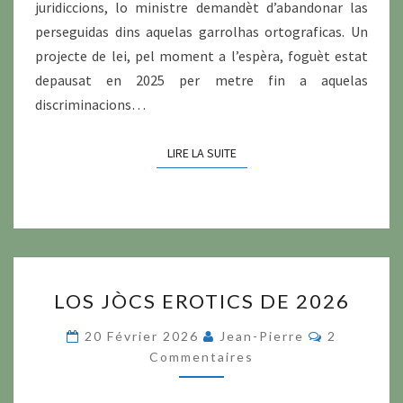
juridiccions, lo ministre demandèt d’abandonar las
perseguidas dins aquelas garrolhas ortograficas. Un
projecte de lei, pel moment a l’espèra, foguèt estat
depausat en 2025 per metre fin a aquelas
discriminacions…
LIRE LA SUITE
LIRE LA SUITE
LOS
LOS JÒCS EROTICS DE 2026
JÒCS
EROTICS
Commentai
20 Février 2026
Jean-Pierre
2
DE
Commentaires
2026