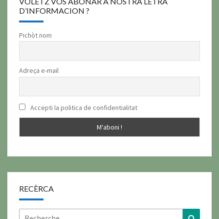
VOLÈTZ VOS ABONAR A NOSTRA LETRA
D’INFORMACION ?
Pichòt nom
Adreça e-mail
Accepti la politica de confidentialitat
RECÈRCA
Rechercher :
Recher