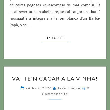
chucaires pegoses es escomesa de mal complir. Es
qu’al revertar d’un abelhaire, se cal cargar una burqà
mosquatièra integrala a la semblança d’un Barbà-
Papà, o tal…
LIRE LA SUITE
LIRE LA SUITE
VAI
VAI TE’N CAGAR A LA VINHA!
TE’N
CAGAR
Commentair
24 Avril 2026
Jean-Pierre
0
A
Commentaire
LA
VINHA!