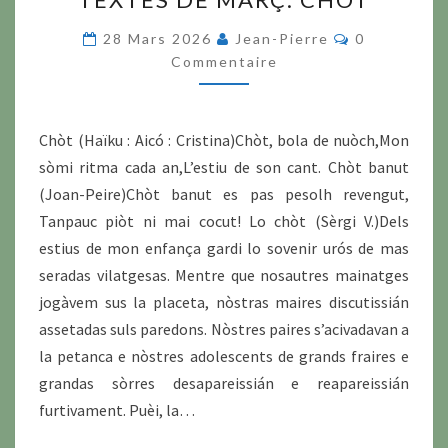
DE
MARÇ:
Commentair
28 Mars 2026
Jean-Pierre
0
CHÒT
Commentaire
Chòt (Haïku : Aicó : Cristina)Chòt, bola de nuòch,Mon
sòmi ritma cada an,L’estiu de son cant. Chòt banut
(Joan-Peire)Chòt banut es pas pesolh revengut,
Tanpauc piòt ni mai cocut! Lo chòt (Sèrgi V.)Dels
estius de mon enfança gardi lo sovenir urós de mas
seradas vilatgesas. Mentre que nosautres mainatges
jogàvem sus la placeta, nòstras maires discutissián
assetadas suls paredons. Nòstres paires s’acivadavan a
la petanca e nòstres adolescents de grands fraires e
grandas sòrres desapareissián e reapareissián
furtivament. Puèi, la…