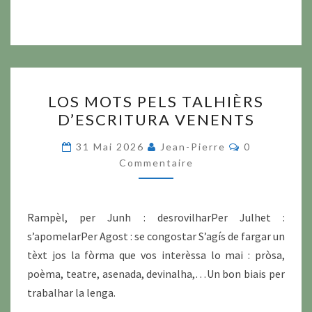
LOS
LOS MOTS PELS TALHIÈRS
MOTS
D’ESCRITURA VENENTS
PELS
TALHIÈRS
Commentair
31 Mai 2026
Jean-Pierre
0
D’ESCRITURA
Commentaire
VENENTS
Rampèl, per Junh : desrovilharPer Julhet :
s’apomelarPer Agost : se congostar S’agís de fargar un
tèxt jos la fòrma que vos interèssa lo mai : pròsa,
poèma, teatre, asenada, devinalha,…Un bon biais per
trabalhar la lenga.