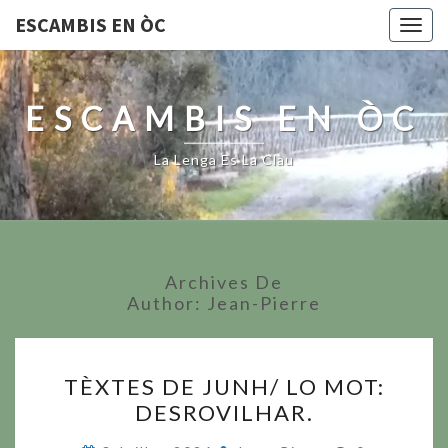
ESCAMBIS EN ÒC
Togg
navig
ESCAMBIS EN ÒC
La Lenga Es La Clau
Archives De
Author:
Jean-Pierre
TÈXTES
TÈXTES DE JUNH/ LO MOT:
DE
DESROVILHAR.
JUNH/
LO
Commentair