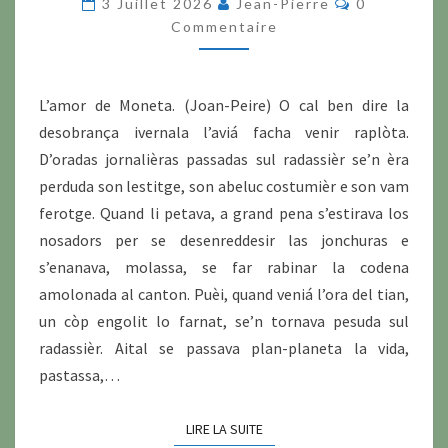
3 Juillet 2026
Jean-Pierre
0
MOT:
Commentaire
DESROVILHAR.
L’amor de Moneta. (Joan-Peire) O cal ben dire la
desobrança ivernala l’aviá facha venir raplòta.
D’oradas jornalièras passadas sul radassièr se’n èra
perduda son lestitge, son abeluc costumièr e son vam
ferotge. Quand li petava, a grand pena s’estirava los
nosadors per se desenreddesir las jonchuras e
s’enanava, molassa, se far rabinar la codena
amolonada al canton. Puèi, quand veniá l’ora del tian,
un còp engolit lo farnat, se’n tornava pesuda sul
radassièr. Aital se passava plan-planeta la vida,
pastassa,…
LIRE LA SUITE
LIRE LA SUITE