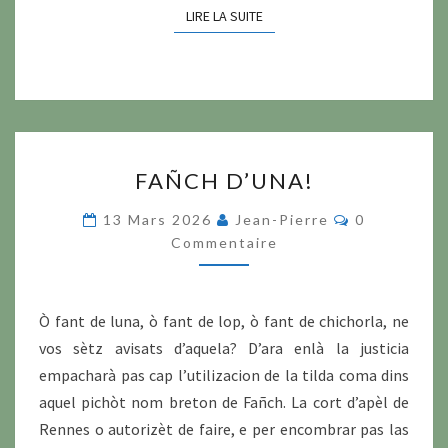
LIRE LA SUITE
LIRE LA SUITE
FAÑCH
FAÑCH D’UNA!
D’UNA!
Commentair
13 Mars 2026
Jean-Pierre
0
Commentaire
Ò fant de luna, ò fant de lop, ò fant de chichorla, ne
vos sètz avisats d’aquela? D’ara enlà la justicia
empacharà pas cap l’utilizacion de la tilda coma dins
aquel pichòt nom breton de Fañch. La cort d’apèl de
Rennes o autorizèt de faire, e per encombrar pas las