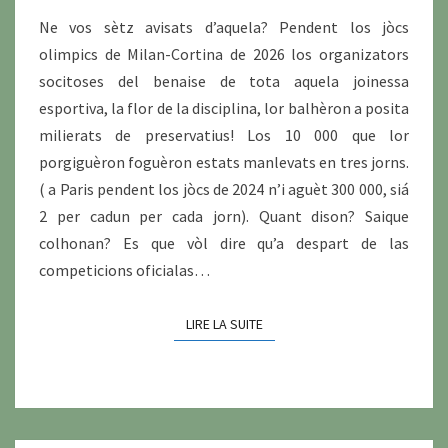
Ne vos sètz avisats d’aquela? Pendent los jòcs
olimpics de Milan-Cortina de 2026 los organizators
socitoses del benaise de tota aquela joinessa
esportiva, la flor de la disciplina, lor balhèron a posita
milierats de preservatius! Los 10 000 que lor
porgiguèron foguèron estats manlevats en tres jorns.
( a Paris pendent los jòcs de 2024 n’i aguèt 300 000, siá
2 per cadun per cada jorn). Quant dison? Saique
colhonan? Es que vòl dire qu’a despart de las
competicions oficialas…
LIRE LA SUITE
LIRE LA SUITE