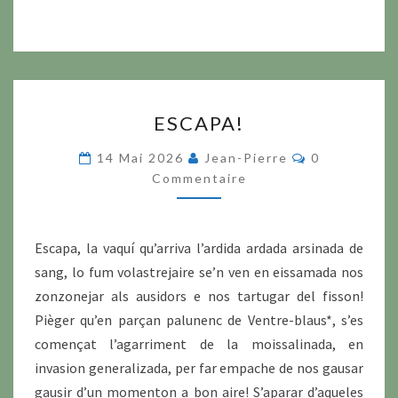
ESCAPA!
ESCAPA!
Commentair
14 Mai 2026
Jean-Pierre
0
Commentaire
Escapa, la vaquí qu’arriva l’ardida ardada arsinada de
sang, lo fum volastrejaire se’n ven en eissamada nos
zonzonejar als ausidors e nos tartugar del fisson!
Pièger qu’en parçan palunenc de Ventre-blaus*, s’es
començat l’agarriment de la moissalinada, en
invasion generalizada, per far empache de nos gausar
gausir d’un momenton a bon aire! S’aparar d’aqueles