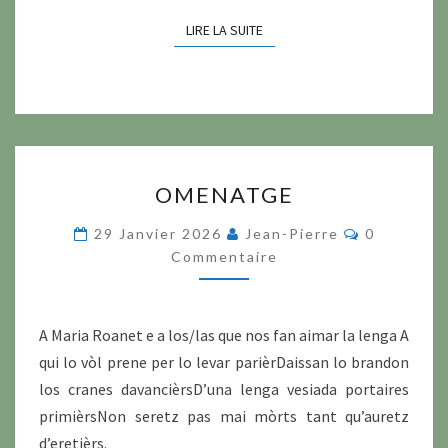
LIRE LA SUITE
LIRE LA SUITE
OMENATGE
OMENATGE
Commentai
29 Janvier 2026
Jean-Pierre
0
Commentaire
A Maria Roanet e a los/las que nos fan aimar la lenga A
qui lo vòl prene per lo levar parièrDaissan lo brandon
los cranes davancièrsD’una lenga vesiada portaires
primièrsNon seretz pas mai mòrts tant qu’auretz
d’eretièrs.