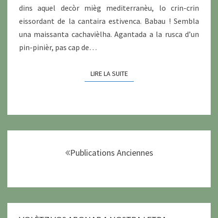
dins aquel decòr mièg mediterranèu, lo crin-crin
eissordant de la cantaira estivenca. Babau ! Sembla
una maissanta cachavièlha. Agantada a la rusca d’un
pin-pinièr, pas cap de…
LIRE LA SUITE
LIRE LA SUITE
Navigation
au
Publications Anciennes
sein
des
articles