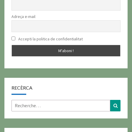
Adreça e-mail
Accepti la politica de confidentialitat
RECÈRCA
Rechercher :
Recher