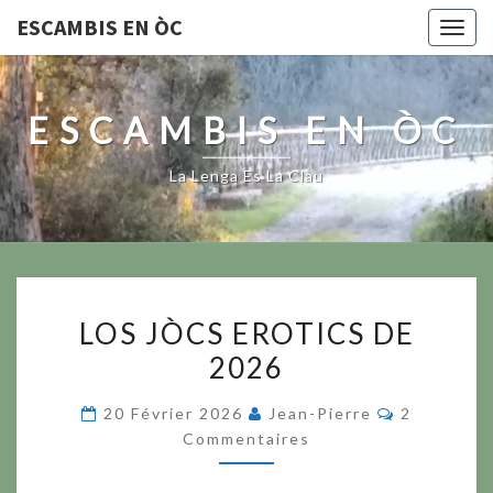
ESCAMBIS EN ÒC
Togg
navig
ESCAMBIS EN ÒC
La Lenga Es La Clau
LOS
LOS JÒCS EROTICS DE
JÒCS
2026
EROTICS
DE
Commentai
20 Février 2026
Jean-Pierre
2
2026
Commentaires