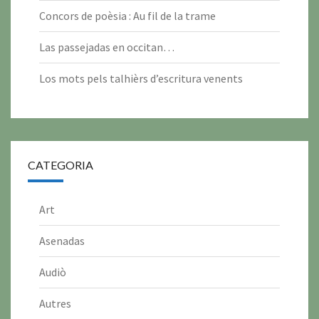
2
2
2
2
2
2
2
0
0
0
0
0
Concors de poèsia : Au fil de la trame
6
6
6
6
6
6
6
2
2
2
2
2
Las passejadas en occitan…
6
6
6
6
6
Los mots pels talhièrs d’escritura venents
CATEGORIA
Art
Asenadas
Audiò
Autres