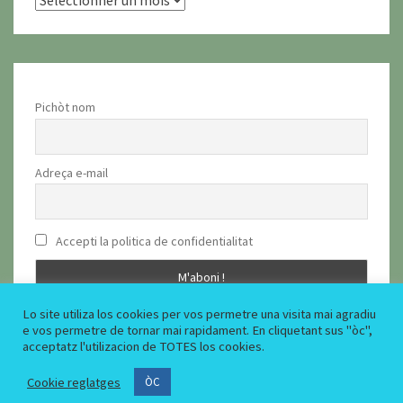
Pichòt nom
Adreça e-mail
Accepti la politica de confidentialitat
Lo site utiliza los cookies per vos permetre una visita mai agradiu
e vos permetre de tornar mai rapidament. En cliquetant sus "òc",
acceptatz l'utilizacion de TOTES los cookies.
Cookie reglatges
© 2026
|
Fièrement propulsé par
WordPress
|
Thème :
Nisarg
ÒC