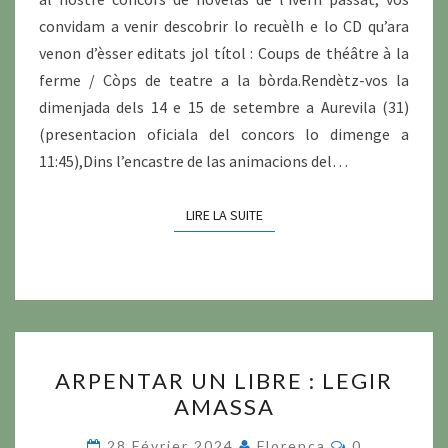
convidam a venir descobrir lo recuèlh e lo CD qu’ara
venon d’èsser editats jol títol : Coups de théâtre à la
ferme / Còps de teatre a la bòrda.Rendètz-vos la
dimenjada dels 14 e 15 de setembre a Aurevila (31)
(presentacion oficiala del concors lo dimenge a
11:45),Dins l’encastre de las animacions del…
LIRE LA SUITE
LIRE LA SUITE
ARPENTAR
ARPENTAR UN LIBRE : LEGIR
UN
AMASSA
LIBRE
:
Commentair
28 Février 2024
Florença
0