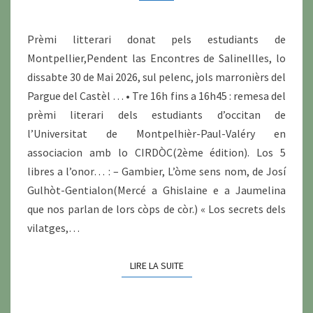
(1)
Prèmi litterari donat pels estudiants de
Montpellier,Pendent las Encontres de Salinellles, lo
dissabte 30 de Mai 2026, sul pelenc, jols marronièrs del
Pargue del Castèl … • Tre 16h fins a 16h45 : remesa del
prèmi literari dels estudiants d’occitan de
l’Universitat de Montpelhièr-Paul-Valéry en
associacion amb lo CIRDÒC(2ème édition). Los 5
libres a l’onor… : – Gambier, L’òme sens nom, de Josí
Gulhòt-Gentialon(Mercé a Ghislaine e a Jaumelina
que nos parlan de lors còps de còr.) « Los secrets dels
vilatges,…
LIRE LA SUITE
LIRE LA SUITE