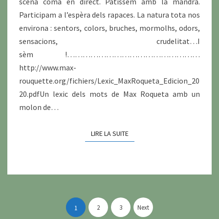
scèna coma en dirèct. Patissèm amb la mandra.
Participam a l’espèra dels rapaces. La natura tota nos
environa : sentors, colors, bruches, mormolhs, odors,
sensacions, crudelitat…I
sèm !……………………………………………
http://www.max-
rouquette.org/fichiers/Lexic_MaxRoqueta_Edicion_20
20.pdfUn lexic dels mots de Max Roqueta amb un
molon de…
LIRE LA SUITE
LIRE LA SUITE
Pagination
des
2
3
Next
1