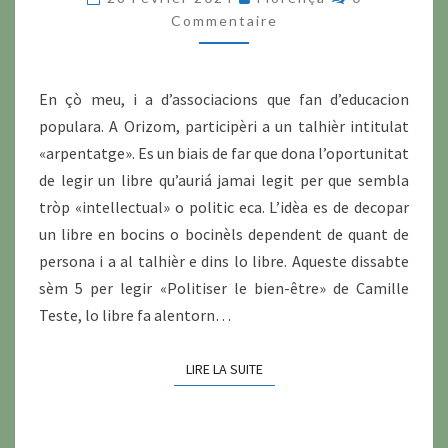
LEGIR
Commentaire
AMASSA
En çò meu, i a d’associacions que fan d’educacion
populara. A Orizom, participèri a un talhièr intitulat
«arpentatge». Es un biais de far que dona l’oportunitat
de legir un libre qu’auriá jamai legit per que sembla
tròp «intellectual» o politic eca. L’idèa es de decopar
un libre en bocins o bocinèls dependent de quant de
persona i a al talhièr e dins lo libre. Aqueste dissabte
sèm 5 per legir «Politiser le bien-être» de Camille
Teste, lo libre fa alentorn…
LIRE LA SUITE
LIRE LA SUITE