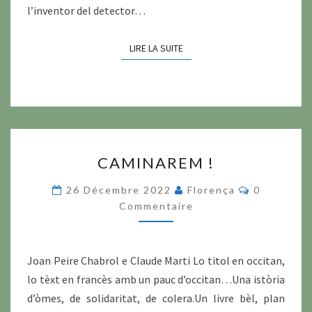
l’inventor del detector…
LIRE LA SUITE
LIRE LA SUITE
CAMINAREM
CAMINAREM !
!
Commentai
26 Décembre 2022
Florença
0
Commentaire
Joan Peire Chabrol e Claude Marti Lo titol en occitan,
lo tèxt en francès amb un pauc d’occitan…Una istòria
d’òmes, de solidaritat, de colera.Un livre bèl, plan