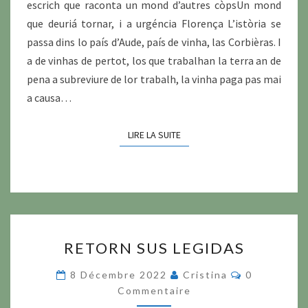
escrich que raconta un mond d’autres còpsUn mond
que deuriá tornar, i a urgéncia Florença L’istòria se
passa dins lo país d’Aude, país de vinha, las Corbièras. I
a de vinhas de pertot, los que trabalhan la terra an de
pena a subreviure de lor trabalh, la vinha paga pas mai
a causa…
LIRE LA SUITE
LIRE LA SUITE
RETORN
RETORN SUS LEGIDAS
SUS
LEGIDAS
Commentair
8 Décembre 2022
Cristina
0
Commentaire