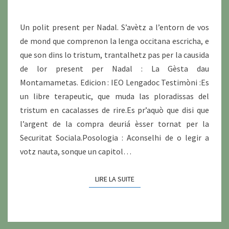
Un polit present per Nadal. S’avètz a l’entorn de vos
de mond que comprenon la lenga occitana escricha, e
que son dins lo tristum, trantalhetz pas per la causida
de lor present per Nadal : La Gèsta dau
Montamametas. Edicion : IEO Lengadoc Testimòni :Es
un libre terapeutic, que muda las ploradissas del
tristum en cacalasses de rire.Es pr’aquò que disi que
l’argent de la compra deuriá èsser tornat per la
Securitat Sociala.Posologia : Aconselhi de o legir a
votz nauta, sonque un capitol…
LIRE LA SUITE
LIRE LA SUITE