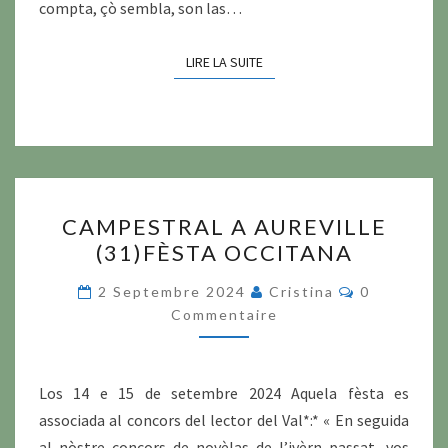
compta, çò sembla, son las…
LIRE LA SUITE
LIRE LA SUITE
CAMPESTRAL
CAMPESTRAL A AUREVILLE
A
(31)FÈSTA OCCITANA
AUREVILLE
(31)FÈSTA
Commentai
2 Septembre 2024
Cristina
0
OCCITANA
Commentaire
Los 14 e 15 de setembre 2024 Aquela fèsta es
associada al concors del lector del Val*:* « En seguida
al nòstre concors de novèlas de l’ivèrn passat, vos