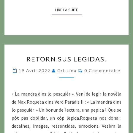
LIRE LA SUITE
LIRE LA SUITE
RETORN
RETORN SUS LEGIDAS.
SUS
LEGIDAS.
Commentaires
19 Avril 2022
Cristina
0 Commentaire
« La mandra dins lo pesquièr ». Veni de legir la novèla
de Max Roqueta dins Verd Paradis II : « La mandra dins
lo pesquièr ».Un bonur de lectura, una pepita ! Que se
pòt pas doblidar, un còp legida.Roqueta nos dona :
detalhes, images, ressentidas, emocions. Vesèm la