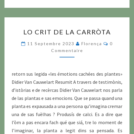
LO
LO CRIT DE LA CARRÒTA
CRIT
DE
Commentai
11 Septembre 2023
Florença
0
LA
Commentaire
CARRÒTA
retorn sus legida «les émotions cachées des plantes»
Didier Van Cauwelart Resumit A travers de testimònis,
d’istòrias e de recèrcas Didier Van Cauwelart nos parla
de las plantas e sas emocions. Que se passa quand una
planta es expausada a una persona qu’imagina cremar
una de sas fuèlhas ? Produsís de calci. Es a dire que
l’òm a pas encara fach qué que siá, tre lo moment de
l’imaginar, la planta a legit dins sa pensada. Es