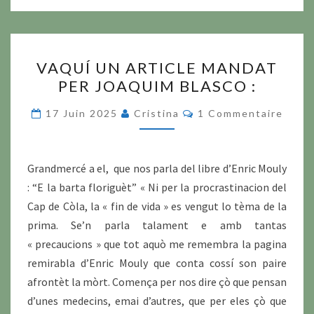
VAQUÍ
VAQUÍ UN ARTICLE MANDAT
UN
PER JOAQUIM BLASCO :
ARTICLE
MANDAT
Commentaires
17 Juin 2025
Cristina
1 Commentaire
PER
JOAQUIM
BLASCO
Grandmercé a el, que nos parla del libre d’Enric Mouly
:
: “E la barta floriguèt” « Ni per la procrastinacion del
Cap de Còla, la « fin de vida » es vengut lo tèma de la
prima. Se’n parla talament e amb tantas
« precaucions » que tot aquò me remembra la pagina
remirabla d’Enric Mouly que conta cossí son paire
afrontèt la mòrt. Comença per nos dire çò que pensan
d’unes medecins, emai d’autres, que per eles çò que