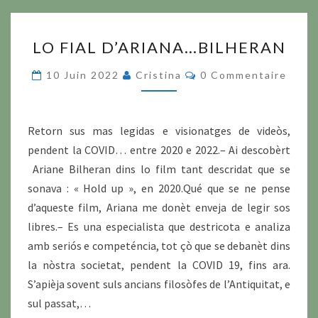
LO
LO FIAL D’ARIANA…BILHERAN
FIAL
D’ARIANA…
Commentaires
10 Juin 2022
Cristina
0 Commentaire
BILHERAN
Retorn sus mas legidas e visionatges de videòs,
pendent la COVID… entre 2020 e 2022.– Ai descobèrt
Ariane Bilheran dins lo film tant descridat que se
sonava : « Hold up », en 2020.Qué que se ne pense
d’aqueste film, Ariana me donèt enveja de legir sos
libres.– Es una especialista que destricota e analiza
amb seriós e competéncia, tot çò que se debanèt dins
la nòstra societat, pendent la COVID 19, fins ara.
S’apièja sovent suls ancians filosòfes de l’Antiquitat, e
sul passat,…