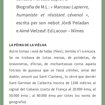
Biografia de M.L :
« Marceau Lapierre,
humaniste et résistant cévenol »
,
escrita per son nebot Jòrdi Peladan
e Aimé Vielzeuf. Ed.Lacour – Nîmes
LA PÈIRA DE LA VIÈLHA
Autre temps i aviá de fadas (fées) ; benIèu n’i a encara.
Se ne trobava de totas menas, de polidetas, de
bravonetas, d’òrras, de michantassas coma aquela
fotrala de gusassa que se fasiá crénher, amai del
diable, amont sus Sant-Clamenç, lo sèrre que darrièr
Sant-German de Calberta monta de 1166 mètres al
signal del Cabanis (carta de França al 20.000 èma, al
50.000 èma ; al 80.000 èma per totes los noms de
geografia).