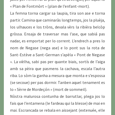
« Plan de Fontmòrt » (plan de l’enfant-mort).
La femna torna cargar sa laupia, tira son ase e torna
partir. Camina que caminaràs longtemps, jos la pluèja,
los ulhauces e los tròns, devala vèrs la ribièra belcòp
gròssa. Ensaja de traversar mas l’ase, que sabiá pas
nadar, es emportat per lo corrent. L’endrech a pres lo
nom de Negase (nega ase) e lo pont sus la rota de
Sant-Estève a Sant-German s’apèla « Pont de Negase
». La vièlha, sabi pas per quante biais, sortís de l’aiga
amb sa pèira que pasmens la cachava, escala l’autra
riba. Lo sòm la ganha a mesura que monta e s’espossa
(se secoue) per pas dormir. Tanben aquel tenament es
lo « Sèrre de Mordeçón » (mort de sommeil).
Nòstra malurosa contunha de barrutlar, plega jos lo
fais que l’entamena (le fardeau qui la blesse) de mai en
mai. Escrancada se rebala en aissejant (extenuée, elle