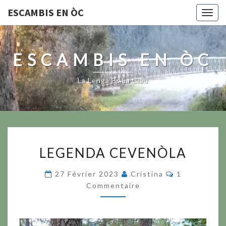
ESCAMBIS EN ÒC
Togg
navig
ESCAMBIS EN ÒC
La Lenga Es La Clau
LEGENDA
LEGENDA CEVENÒLA
CEVENÒLA
Commentair
27 Février 2023
Cristina
1
Commentaire