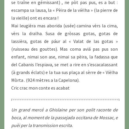
se traîne en gémissant) , ne pòt pas pus, es a but :
escampa sa lausa, la « Pèira de la vièlha » (la pierre de
la vieille) ont es encara !
Mai leugièra mas aborida (usée) camina vèrs la cima,
vèrs la dralha. Susa de gròssas gotas, gotas de
lassièra, gotas de páur al « Valat de las gotas »
(ruisseau des gouttes). Mas coma aviá pas pus son
enfant, nimai son ase, nimai sa pèira, la fadassa que
del Cabanis l’espiava, se met a rire en s’escacalassant
(à grands éclats) e la tua sus plaça al sèrre de « Vièlha
Mòrta . (924 mètres a la Capelona).
Cric crac mon conte es acabat
Un grand mercé a Ghislaine per son polit raconte de
boca, al moment de la passejada occitana de Mossac, e
puèi per la transmission escrita.