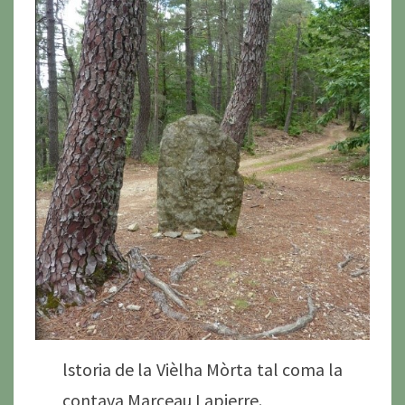
lstoria de la Vièlha Mòrta tal coma la
contava Marceau Lapierre.