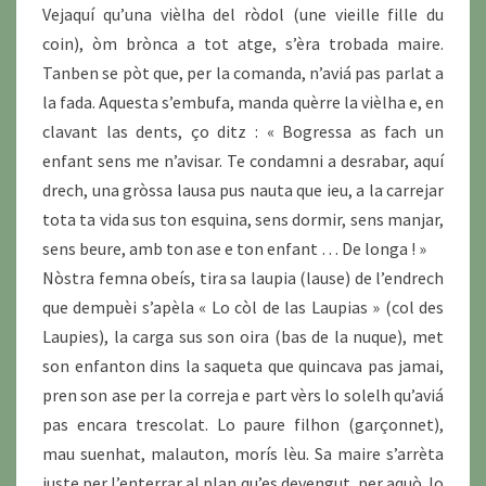
Vejaquí qu’una vièlha del ròdol (une vieille fille du
coin), òm brònca a tot atge, s’èra trobada maire.
Tanben se pòt que, per la comanda, n’aviá pas parlat a
la fada. Aquesta s’embufa, manda quèrre la vièlha e, en
clavant las dents, ço ditz : « Bogressa as fach un
enfant sens me n’avisar. Te condamni a desrabar, aquí
drech, una gròssa lausa pus nauta que ieu, a la carrejar
tota ta vida sus ton esquina, sens dormir, sens manjar,
sens beure, amb ton ase e ton enfant … De longa ! »
Nòstra femna obeís, tira sa laupia (lause) de l’endrech
que dempuèi s’apèla « Lo còl de las Laupias » (col des
Laupies), la carga sus son oira (bas de la nuque), met
son enfanton dins la saqueta que quincava pas jamai,
pren son ase per la correja e part vèrs lo solelh qu’aviá
pas encara trescolat. Lo paure filhon (garçonnet),
mau suenhat, malauton, morís lèu. Sa maire s’arrèta
juste per l’enterrar al plan qu’es devengut, per aquò. lo