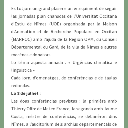
12
Es totjorn un grand plaser e un enriquiment de seguir
DE
las jornadas plan chanudas de l’Universitat Occitana
JULHET)
d’Estiu de Nîmes (UOE) organisada per la Maison
d’Animation et de Recherche Populaire en Occitan
(MARPOC) amb l’ajuda de la Region OPM, du Conseil
Départemental du Gard, de la vila de Nîmes e autres
mecènas e donators .
Lo tèma aquesta annada : « Urgéncias climatica e
linguistica »
Cada jorn, d’omenatges, de conferéncias e de taulas
redondas.
Lo 8 de julhet :
Las doas conferéncias previstas : la primièra amb
Thierry Offre de Meteo France, la segonda amb Jaume
Costa, mèstre de conferéncias, se debanèron dins
Nîmes, a l’auditorium dels archius departementals de