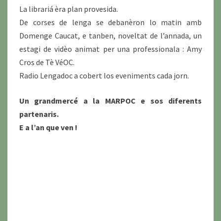
La librariá èra plan provesida.
De corses de lenga se debanèron lo matin amb
Domenge Caucat, e tanben, noveltat de l’annada, un
estagi de vidèo animat per una professionala : Amy
Cros de Tè VéOC.
Radio Lengadoc a cobert los eveniments cada jorn.
Un grandmercé a la MARPOC e sos diferents
partenaris.
E a l’an que ven !