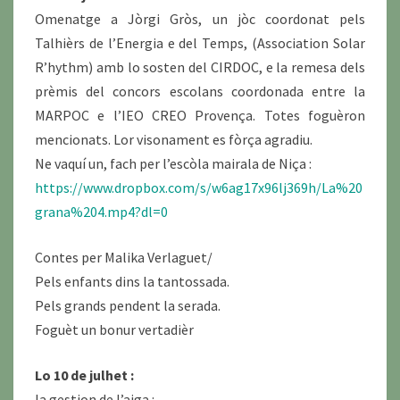
Omenatge a Jòrgi Gròs, un jòc coordonat pels
Talhièrs de l’Energia e del Temps, (Association Solar
R’hythm) amb lo sosten del CIRDOC, e la remesa dels
prèmis del concors escolans coordonada entre la
MARPOC e l’IEO CREO Provença. Totes foguèron
mencionats. Lor visonament es fòrça agradiu.
Ne vaquí un, fach per l’escòla mairala de Niça :
https://www.dropbox.com/s/w6ag17x96lj369h/La%20
grana%204.mp4?dl=0
Contes per Malika Verlaguet/
Pels enfants dins la tantossada.
Pels grands pendent la serada.
Foguèt un bonur vertadièr
Lo 10 de julhet :
la gestion de l’aiga :