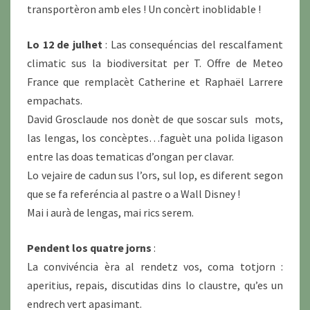
transportèron amb eles ! Un concèrt inoblidable !
Lo 12 de julhet
: Las consequéncias del rescalfament
climatic sus la biodiversitat per T. Offre de Meteo
France que remplacèt Catherine et Raphaël Larrere
empachats.
David Grosclaude nos donèt de que soscar suls mots,
las lengas, los concèptes…faguèt una polida ligason
entre las doas tematicas d’ongan per clavar.
Lo vejaire de cadun sus l’ors, sul lop, es diferent segon
que se fa referéncia al pastre o a Wall Disney !
Mai i aurà de lengas, mai rics serem.
Pendent los quatre jorns
:
La convivéncia èra al rendetz vos, coma totjorn :
aperitius, repais, discutidas dins lo claustre, qu’es un
endrech vert apasimant.