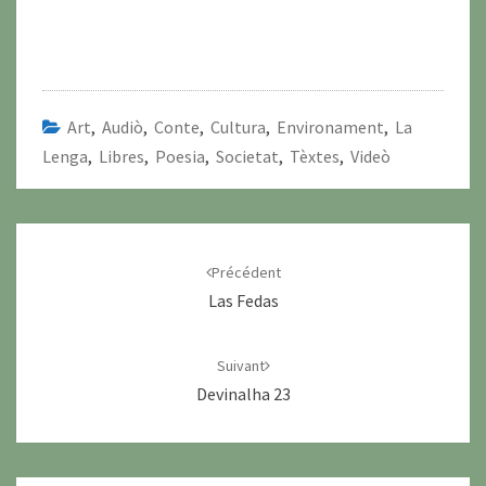
Art
,
Audiò
,
Conte
,
Cultura
,
Environament
,
La
Lenga
,
Libres
,
Poesia
,
Societat
,
Tèxtes
,
Videò
Navigation
d'article
Précédent
Las Fedas
Suivant
Devinalha 23