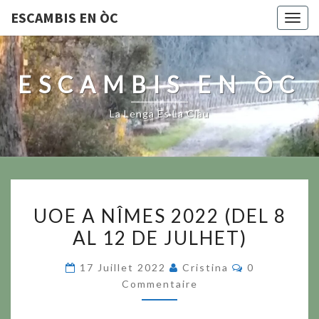
ESCAMBIS EN ÒC
Togg
navig
ESCAMBIS EN ÒC
La Lenga Es La Clau
UOE
UOE A NÎMES 2022 (DEL 8
A
AL 12 DE JULHET)
NÎMES
2022
Commentaire
17 Juillet 2022
Cristina
0
(DEL
Commentaire
8
AL