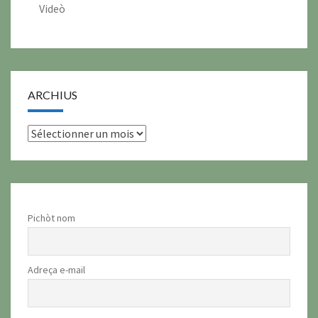
Videò
ARCHIUS
archius
Pichòt nom
Adreça e-mail