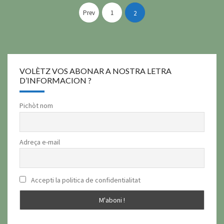
Pagination
des
Prev
1
2
publications
VOLÈTZ VOS ABONAR A NOSTRA LETRA
D’INFORMACION ?
Pichòt nom
Adreça e-mail
Accepti la politica de confidentialitat