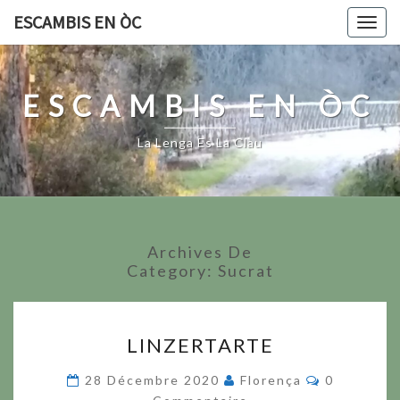
Skip
ESCAMBIS EN ÒC
Togg
to
navig
content
ESCAMBIS EN ÒC
La Lenga Es La Clau
Archives De
Category:
Sucrat
LINZERTARTE
LINZERTARTE
Commentai
28 Décembre 2020
Florença
0