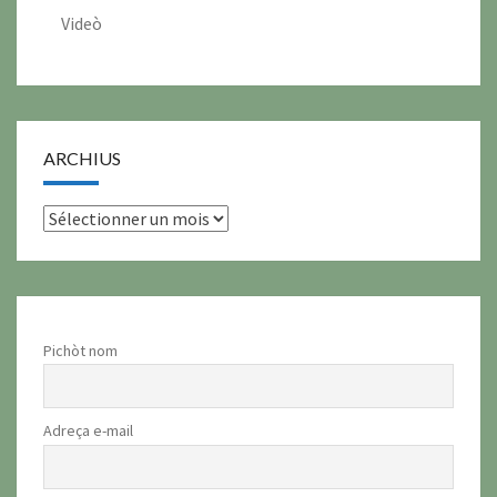
Videò
ARCHIUS
archius
Pichòt nom
Adreça e-mail