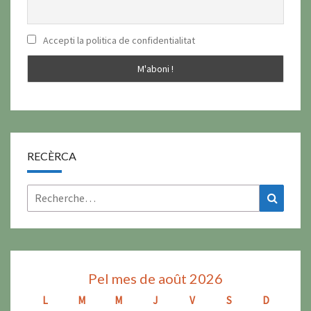
Accepti la politica de confidentialitat
RECÈRCA
Rechercher :
Recher
Pel mes de août 2026
L
l
M
m
M
m
J
j
V
v
S
s
D
d