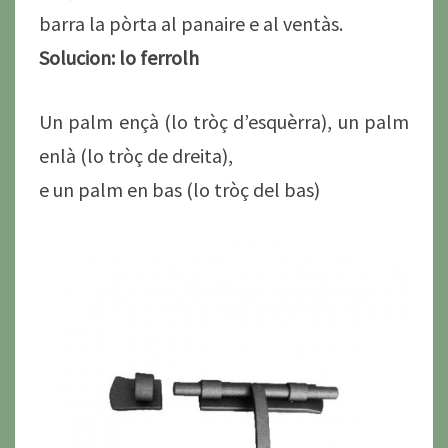
barra la pòrta al panaire e al ventàs.
Solucion: lo ferrolh
Un palm ençà (lo tròç d’esquèrra), un palm
enlà (lo tròç de dreita),
e un palm en bas (lo tròç del bas)