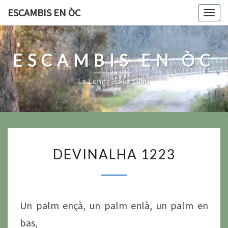
Skip
ESCAMBIS EN ÒC
Togg
to
navig
content
ESCAMBIS EN ÒC
La Lenga Es La Clau
DEVINALHA
DEVINALHA 1223
1223
Un palm ençà, un palm enlà, un palm en
bas,