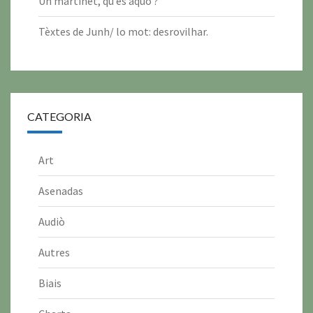
Un martinet, qu’es aquò ?
2
2
2
2
2
2
6
6
6
6
6
6
Tèxtes de Junh/ lo mot: desrovilhar.
CATEGORIA
Art
Asenadas
Audiò
Autres
Biais