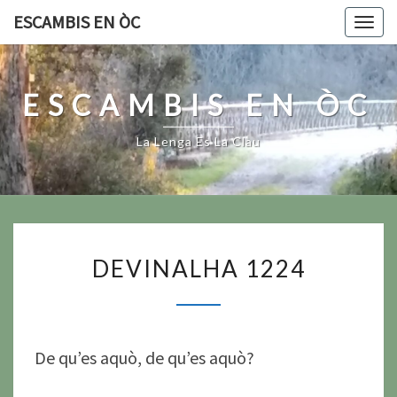
Skip
ESCAMBIS EN ÒC
Togg
to
navig
content
ESCAMBIS EN ÒC
La Lenga Es La Clau
DEVINALHA
DEVINALHA 1224
1224
De qu’es aquò, de qu’es aquò?