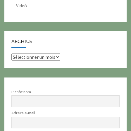
Videò
ARCHIUS
archius
Pichòt nom
Adreça e-mail