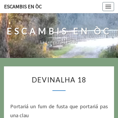
Skip
ESCAMBIS EN ÒC
Togg
to
navig
content
ESCAMBIS EN ÒC
La Lenga Es La Clau
DEVINALHA
DEVINALHA 18
18
Portariá un fum de fusta que portariá pas
una clau