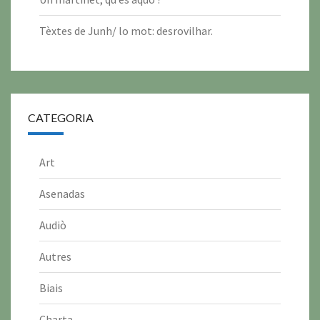
2
2
2
2
2
2
6
6
6
6
6
6
Tèxtes de Junh/ lo mot: desrovilhar.
CATEGORIA
Art
Asenadas
Audiò
Autres
Biais
Charta