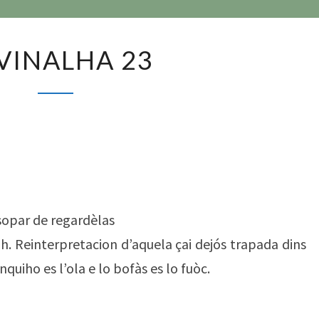
DEVINALHA
VINALHA 23
23
 sopar de regardèlas
lh. Reinterpretacion d’aquela çai dejós trapada dins
nquiho es l’ola e lo bofàs es lo fuòc.