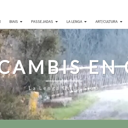
R
BIAIS
PASSEJADAS
LA LENGA
ART/CULTURA
CAMBIS EN
La Lenga Es La Clau