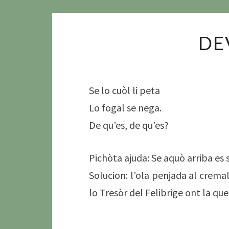
DE
Se lo cuòl li peta
Lo fogal se nega.
De qu’es, de qu’es?
Pichòta ajuda: Se aquò arriba es
Solucion: l’ola penjada al crema
lo Tresòr del Felibrige ont la que