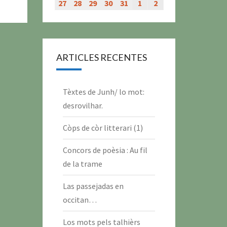
évènement)
évènement)
évènement)
évènement)
juillet
juillet
juillet
juillet
juillet
juillet
juillet
27
27
28
28
29
29
30
30
31
31
1
1
2
2
2026
2026
2026
2026
2026
2026
2026
juillet
juillet
juillet
juillet
juillet
août
août
2026
2026
2026
2026
2026
2026
2026
ARTICLES RECENTES
Tèxtes de Junh/ lo mot:
desrovilhar.
Còps de còr litterari (1)
Concors de poèsia : Au fil
de la trame
Las passejadas en
occitan…
Los mots pels talhièrs