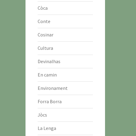
Còca
Conte
Cosinar
Cultura
Devinalhas
En camin
Environament
Forra Borra
Jòcs
La Lenga