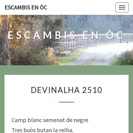
Skip
ESCAMBIS EN ÒC
Togg
to
navig
content
ESCAMBIS EN ÒC
La Lenga Es La Clau
DEVINALHA
DEVINALHA 2510
2510
Camp blanc semenat de negre
Tres buòs butan la relha.