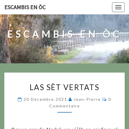
Skip
ESCAMBIS EN ÒC
Togg
to
navig
content
ESCAMBIS EN ÒC
La Lenga Es La Clau
LAS
LAS SÈT VERTATS
SÈT
VERTATS
Commenta
20 Décembre 2021
Jean-Pierre
0
Commentaire