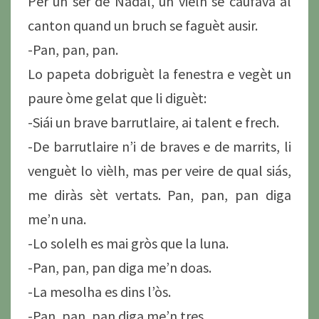
Per un ser de Nadal, un vièlh se caufava al
canton quand un bruch se faguèt ausir.
-Pan, pan, pan.
Lo papeta dobriguèt la fenestra e vegèt un
paure òme gelat que li diguèt:
-Siái un brave barrutlaire, ai talent e frech.
-De barrutlaire n’i de braves e de marrits, li
venguèt lo vièlh, mas per veire de qual siás,
me diràs sèt vertats. Pan, pan, pan diga
me’n una.
-Lo solelh es mai gròs que la luna.
-Pan, pan, pan diga me’n doas.
-La mesolha es dins l’òs.
-Pan, pan, pan diga me’n tres.