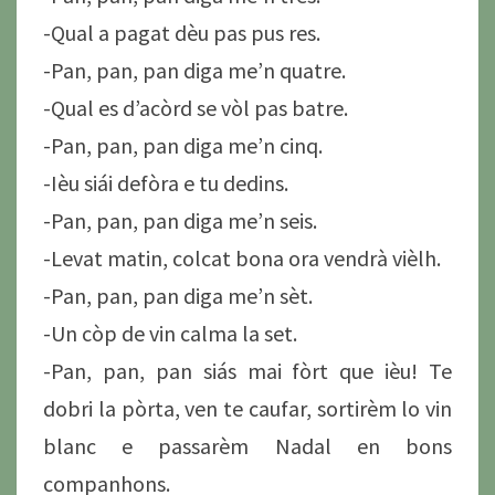
-Qual a pagat dèu pas pus res.
-Pan, pan, pan diga me’n quatre.
-Qual es d’acòrd se vòl pas batre.
-Pan, pan, pan diga me’n cinq.
-Ièu siái defòra e tu dedins.
-Pan, pan, pan diga me’n seis.
-Levat matin, colcat bona ora vendrà vièlh.
-Pan, pan, pan diga me’n sèt.
-Un còp de vin calma la set.
-Pan, pan, pan siás mai fòrt que ièu! Te
dobri la pòrta, ven te caufar, sortirèm lo vin
blanc e passarèm Nadal en bons
companhons.