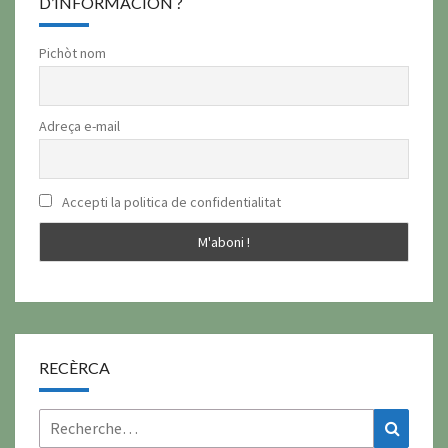
D’INFORMACION ?
Pichòt nom
Adreça e-mail
Accepti la politica de confidentialitat
RECÈRCA
Rechercher :
Recher