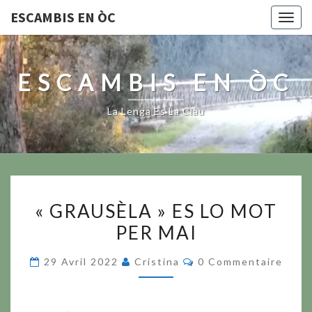
ESCAMBIS EN ÒC
Togg
navig
ESCAMBIS EN ÒC
La Lenga Es La Clau
« GRAUSÈLA »
« GRAUSÈLA » ES LO MOT
ES
PER MAI
LO
MOT
Commentaires
29 Avril 2022
Cristina
0 Commentaire
PER
MAI