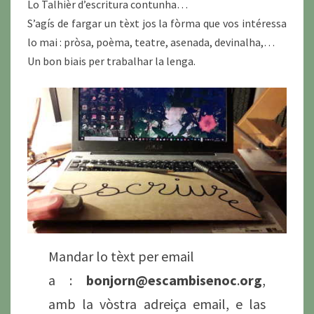
Lo Talhièr d’escritura contunha…
S’agís de fargar un tèxt jos la fòrma que vos intéressa
lo mai : pròsa, poèma, teatre, asenada, devinalha,…
Un bon biais per trabalhar la lenga.
Mandar lo tèxt per email
a :
bonjorn@escambisenoc
.
org
,
amb la vòstra adreiça email, e las