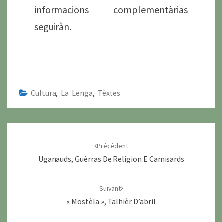
informacions complementàrias
seguiràn.
Cultura
,
La Lenga
,
Tèxtes
Navigation
d'article
Précédent
Uganauds, Guèrras De Religion E Camisards
Suivant
« Mostèla », Talhièr D’abril