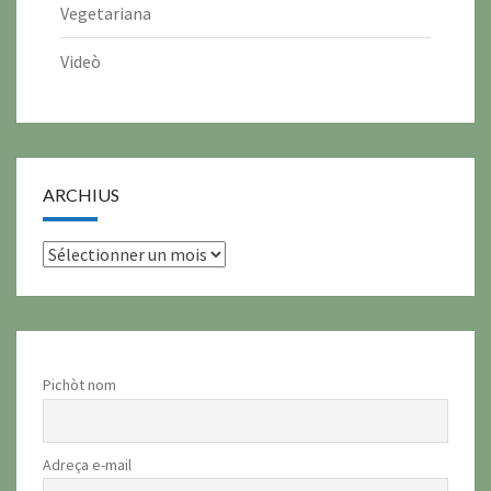
Vegetariana
Videò
ARCHIUS
archius
Pichòt nom
Adreça e-mail