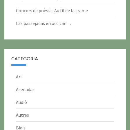
6
6
6
6
6
6
6
2
2
2
2
2
Concors de poèsia : Au fil de la trame
6
6
6
6
6
Las passejadas en occitan…
CATEGORIA
Art
Asenadas
Audiò
Autres
Biais