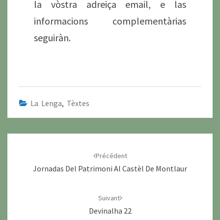
la vòstra adreiça email, e las
informacions complementàrias
seguiràn.
La Lenga
,
Tèxtes
Navigation
d'article
Précédent
Jornadas Del Patrimoni Al Castèl De Montlaur
Suivant
Devinalha 22