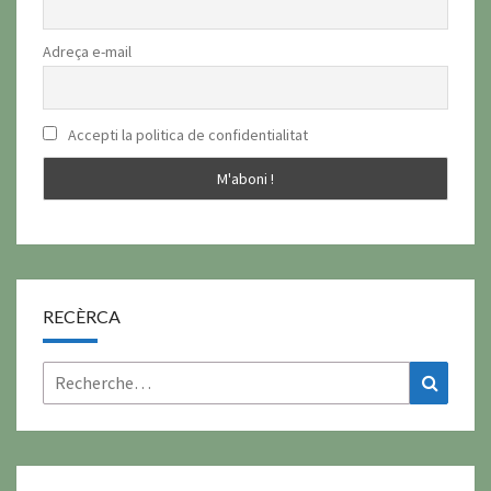
Adreça e-mail
Accepti la politica de confidentialitat
RECÈRCA
Rechercher :
Recher