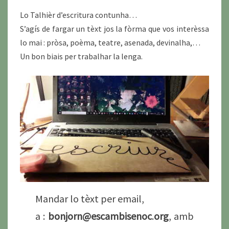
Lo Talhièr d’escritura contunha…
S’agís de fargar un tèxt jos la fòrma que vos interèssa
lo mai : pròsa, poèma, teatre, asenada, devinalha,…
Un bon biais per trabalhar la lenga.
Mandar lo tèxt per email,
a :
bonjorn@escambisenoc
.
org
, amb