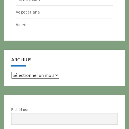
Vegetariana
Videò
ARCHIUS
archius
Pichòt nom