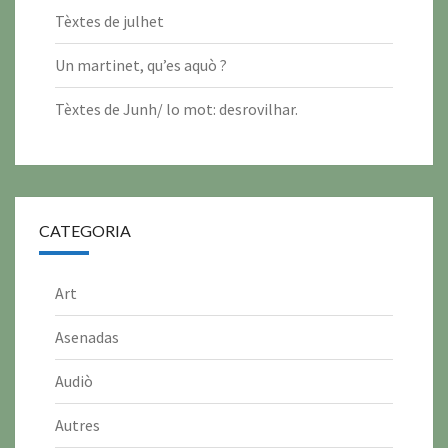
2
2
2
2
2
2
Tèxtes de julhet
0
0
0
0
0
0
Un martinet, qu’es aquò ?
2
2
2
2
2
2
6
6
6
6
6
6
Tèxtes de Junh/ lo mot: desrovilhar.
CATEGORIA
Art
Asenadas
Audiò
Autres