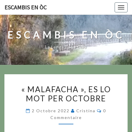
Skip
ESCAMBIS EN ÒC
Togg
to
navig
content
ESCAMBIS EN ÒC
La Lenga Es La Clau
« MALAFACHA »,
« MALAFACHA », ES LO
ES
MOT PER OCTOBRE
LO
MOT
Commentair
2 Octobre 2022
Cristina
0
PER
Commentaire
OCTOBRE