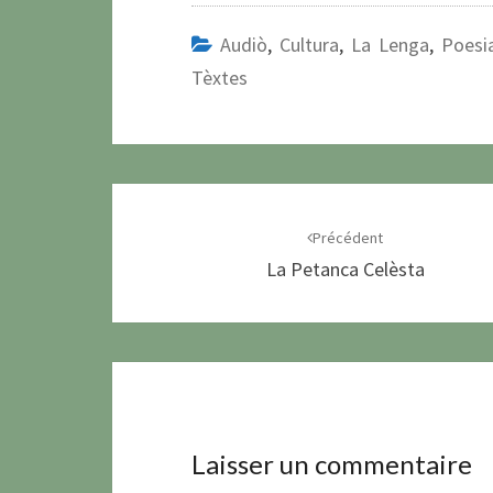
Audiò
,
Cultura
,
La Lenga
,
Poesi
Tèxtes
Navigation
d'article
Précédent
La Petanca Celèsta
Laisser un commentaire