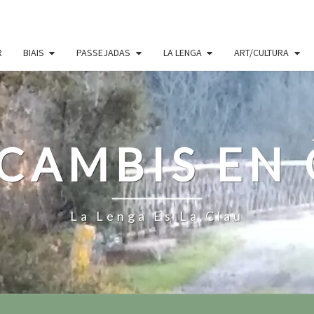
R
BIAIS
PASSEJADAS
LA LENGA
ART/CULTURA
CAMBIS EN
La Lenga Es La Clau