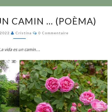
LA
 UN CAMIN … (POÈMA)
VIDA
ES
Commentaires
 2022
Cristina
0 Commentaire
UN
CAMIN
La vida es un camin…
…
(POÈMA)