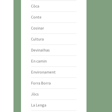
Còca
Conte
Cosinar
Cultura
Devinalhas
En camin
Environament
Forra Borra
Jòcs
La Lenga