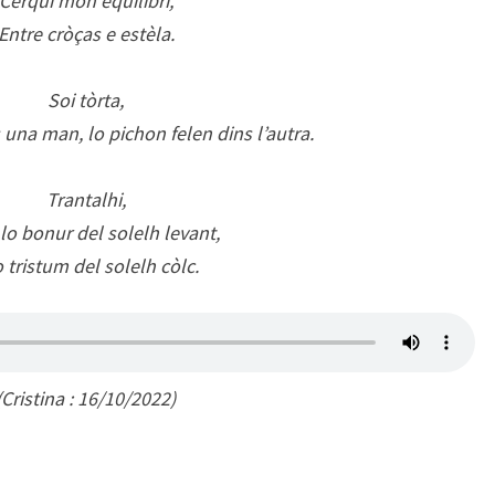
Cerquí mon equilibri,
Entre cròças e estèla.
Soi tòrta,
una man, lo pichon felen dins l’autra.
Trantalhi,
 lo bonur del solelh levant,
o tristum del solelh còlc.
(Cristina : 16/10/2022)