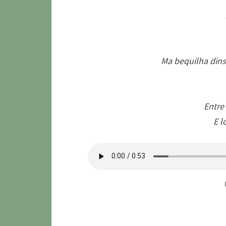
Ma bequilha dins 
Entre
E l