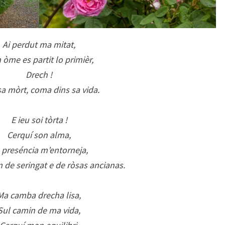
Ai perdut ma mitat,
òme es partit lo primièr,
Drech !
sa mòrt, coma dins sa vida.
E ieu soi tòrta !
Cerquí son alma,
 preséncia m’entorneja,
 de seringat e de ròsas ancianas.
Ma camba drecha lisa,
Sul camin de ma vida,