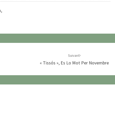
a
,
Suivant
« Tissós », Es Lo Mot Per Novembre