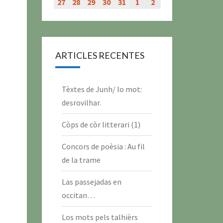
évènement)
évènement)
évènement)
évènement)
juillet
juillet
juillet
juillet
juillet
juillet
juillet
27
27
28
28
29
29
30
30
31
31
1
1
2
2
2026
2026
2026
2026
2026
2026
2026
juillet
juillet
juillet
juillet
juillet
août
août
2026
2026
2026
2026
2026
2026
2026
ARTICLES RECENTES
Tèxtes de Junh/ lo mot:
desrovilhar.
Còps de còr litterari (1)
Concors de poèsia : Au fil
de la trame
Las passejadas en
occitan…
Los mots pels talhièrs