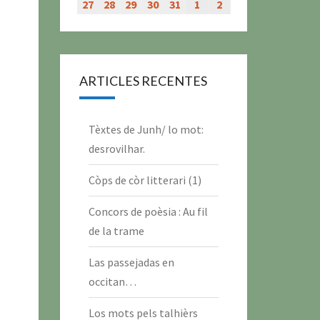
évènement)
évènement)
évènement)
évènement)
juillet
juillet
juillet
juillet
juillet
juillet
juillet
27
27
28
28
29
29
30
30
31
31
1
1
2
2
2026
2026
2026
2026
2026
2026
2026
juillet
juillet
juillet
juillet
juillet
août
août
2026
2026
2026
2026
2026
2026
2026
ARTICLES RECENTES
Tèxtes de Junh/ lo mot:
desrovilhar.
Còps de còr litterari (1)
Concors de poèsia : Au fil
de la trame
Las passejadas en
occitan…
Los mots pels talhièrs