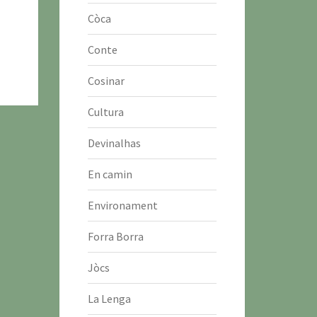
Còca
Conte
Cosinar
Cultura
Devinalhas
En camin
Environament
Forra Borra
Jòcs
La Lenga