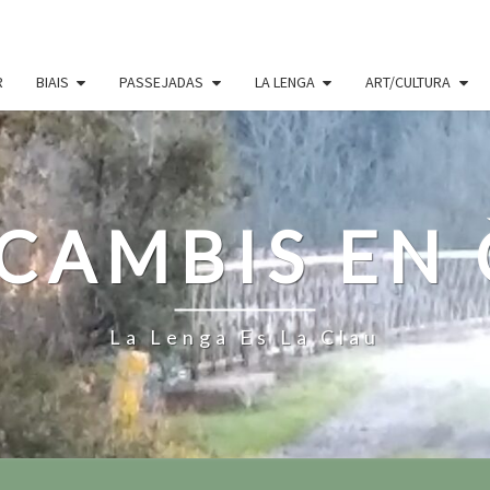
R
BIAIS
PASSEJADAS
LA LENGA
ART/CULTURA
CAMBIS EN
La Lenga Es La Clau