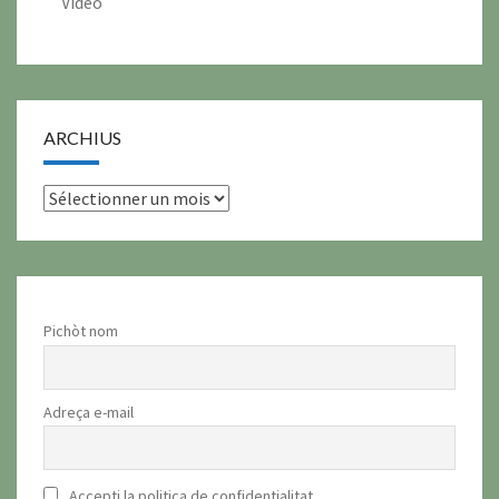
Videò
ARCHIUS
archius
Pichòt nom
Adreça e-mail
Accepti la politica de confidentialitat