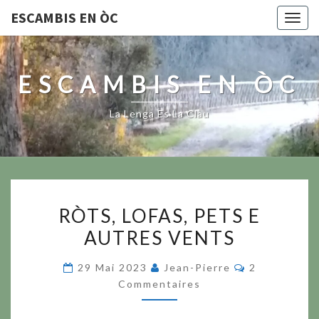
ESCAMBIS EN ÒC
Togg
navig
ESCAMBIS EN ÒC
La Lenga Es La Clau
RÒTS,
RÒTS, LOFAS, PETS E
LOFAS,
AUTRES VENTS
PETS
E
Commentair
29 Mai 2023
Jean-Pierre
2
AUTRES
Commentaires
VENTS