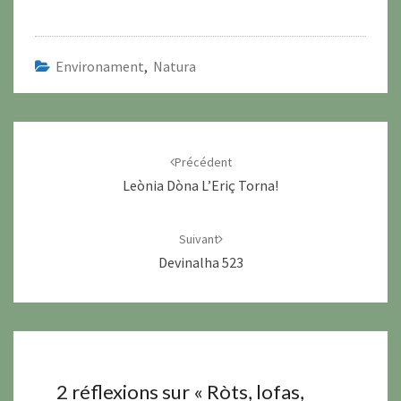
Environament
,
Natura
Navigation
d'article
Précédent
Leònia Dòna L’Eriç Torna!
Suivant
Devinalha 523
2 réflexions sur «
Ròts, lofas,