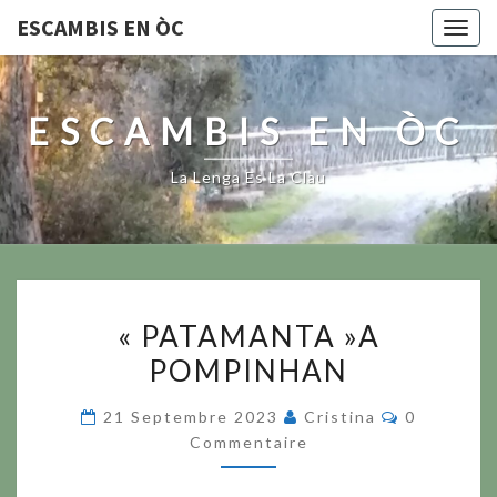
ESCAMBIS EN ÒC
Togg
navig
ESCAMBIS EN ÒC
La Lenga Es La Clau
« PATAMANTA »A
« PATAMANTA »A
POMPINHAN
POMPINHAN
Commentai
21 Septembre 2023
Cristina
0
Commentaire