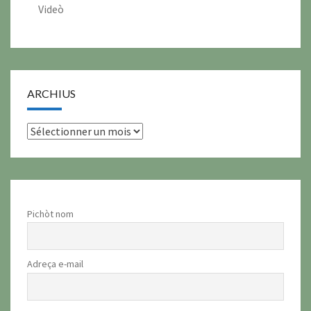
Videò
ARCHIUS
archius
Pichòt nom
Adreça e-mail