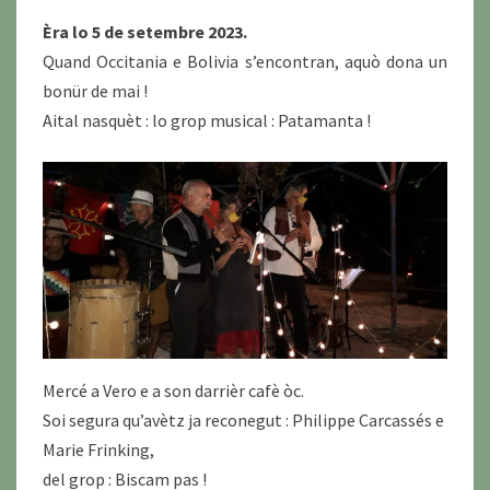
Èra lo 5 de setembre 2023.
Quand Occitania e Bolivia s’encontran, aquò dona un
bonür de mai !
Aital nasquèt : lo grop musical : Patamanta !
Mercé a Vero e a son darrièr cafè òc.
Soi segura qu’avètz ja reconegut : Philippe Carcassés e
Marie Frinking,
del grop : Biscam pas !