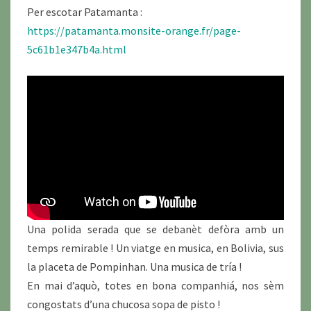
Per escotar Patamanta :
https://patamanta.monsite-orange.fr/page-
5c61b1e347b4a.html
Una polida serada que se debanèt defòra amb un
temps remirable ! Un viatge en musica, en Bolivia, sus
la placeta de Pompinhan. Una musica de tría !
En mai d’aquò, totes en bona companhiá, nos sèm
congostats d’una chucosa sopa de pisto !