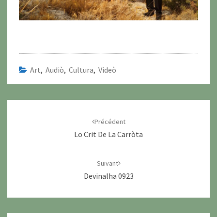
Art
,
Audiò
,
Cultura
,
Videò
Navigation
d'article
Précédent
Lo Crit De La Carròta
Suivant
Devinalha 0923