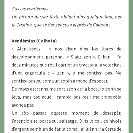
Sus las vendémias…
Un pichon darrièr tèxte oblidat dins qualque tina, per
la Cristina, que se densencusa al près de Calheta !
Vendémias (Calheta)
« Alentissètz ! » nos dison dins los libres de
desvolopament personal. « Siatz zen ». E ben… fa
dètz minutas que ròtli darrièr un tractor a la velocitat
d’una cagaraula e « zen », o me sentissi pas. Me
sentissi puslèu coma un topin a mand d’espetar.
De mots estranhs me sortisson de la boca, lo ponh se
lèva, mas tot aquò i cambia pas res : ma trapanèla
avança pas.
Un còp passat aqueste moment de desespèr,
l’atencion se pòrta sul païsatge. Dins lo cèl, de nívols
d’argent semblan de far la corsa ; al luènh : la Serra de