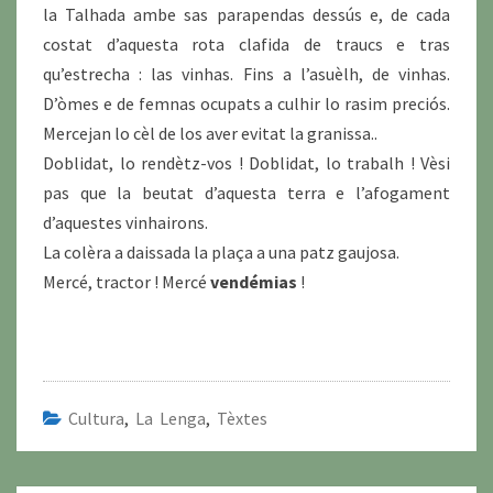
la Talhada ambe sas parapendas dessús e, de cada
costat d’aquesta rota clafida de traucs e tras
qu’estrecha : las vinhas. Fins a l’asuèlh, de vinhas.
D’òmes e de femnas ocupats a culhir lo rasim preciós.
Mercejan lo cèl de los aver evitat la granissa..
Doblidat, lo rendètz-vos ! Doblidat, lo trabalh ! Vèsi
pas que la beutat d’aquesta terra e l’afogament
d’aquestes vinhairons.
La colèra a daissada la plaça a una patz gaujosa.
Mercé, tractor ! Mercé
vendémias
!
Cultura
,
La Lenga
,
Tèxtes