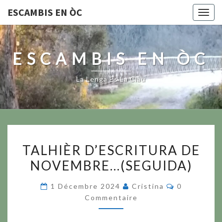
ESCAMBIS EN ÒC
Togg
navig
ESCAMBIS EN ÒC
La Lenga Es La Clau
TALHIÈR
TALHIÈR D’ESCRITURA DE
D’ESCRITURA
NOVEMBRE…(SEGUIDA)
DE
NOVEMBRE…
Commentair
1 Décembre 2024
Cristina
0
(SEGUIDA)
Commentaire