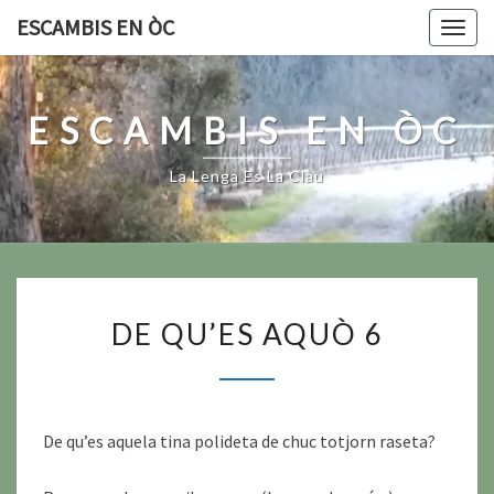
Skip
ESCAMBIS EN ÒC
Togg
to
navig
content
ESCAMBIS EN ÒC
La Lenga Es La Clau
DE
DE QU’ES AQUÒ 6
QU’ES
AQUÒ
6
De qu’es aquela tina polideta de chuc totjorn raseta?