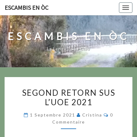
Skip
ESCAMBIS EN ÒC
Togg
to
navig
content
ESCAMBIS EN ÒC
La Lenga Es La Clau
SEGOND
SEGOND RETORN SUS
RETORN
L’UOE 2021
SUS
L’UOE
Commentai
1 Septembre 2021
Cristina
0
2021
Commentaire