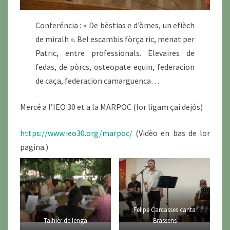
Conferéncia : « De bèstias e d’òmes, un efièch
de miralh ». Bel escambis fòrça ric, menat per
Patric, entre professionals. Elevaires de
fedas, de pòrcs, osteopate equin, federacion
de caça, federacion camarguenca…
Mercé a l’IEO 30 et a la MARPOC (lor ligam çai dejós)
https://www.ieo30.org/marpoc/
(Vidèo en bas de lor
pagina.)
Felipe Carcasses canta
Talhièr de lenga
Brassens