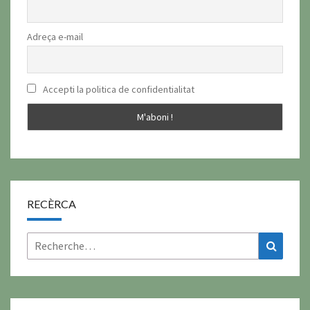
Adreça e-mail
Accepti la politica de confidentialitat
RECÈRCA
Rechercher :
Recher