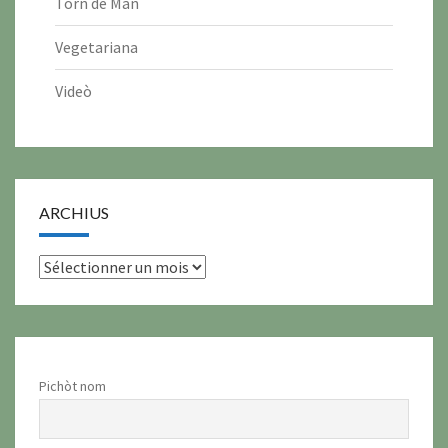
Torn de Man
Vegetariana
Videò
ARCHIUS
archius
Pichòt nom