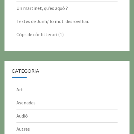
2
2
2
2
2
2
Un martinet, qu’es aquò ?
0
0
0
0
0
0
Tèxtes de Junh/ lo mot: desrovilhar.
2
2
2
2
2
2
6
6
6
6
6
6
Còps de còr litterari (1)
CATEGORIA
Art
Asenadas
Audiò
Autres