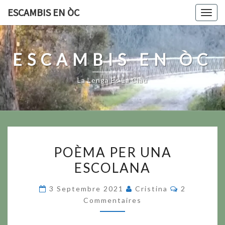
Skip
ESCAMBIS EN ÒC
Togg
to
navig
content
ESCAMBIS EN ÒC
La Lenga Es La Clau
POÈMA
POÈMA PER UNA
PER
ESCOLANA
UNA
ESCOLANA
Commentai
3 Septembre 2021
Cristina
2
Commentaires