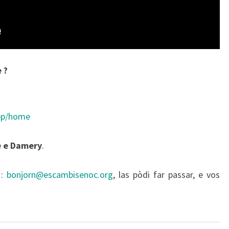
 ?
app/home
e e Damery
.
 :
bonjorn@escambisenoc.org
, las pòdi far passar, e vos