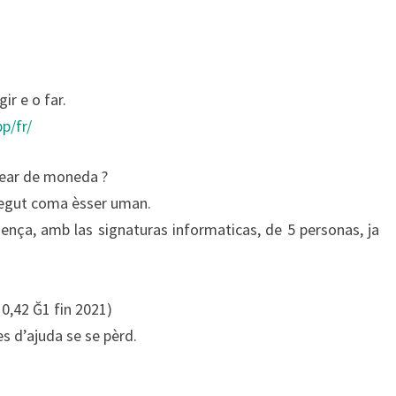
ir e o far.
p/fr/
ear de moneda ?
negut coma èsser uman.
ença, amb las signaturas informaticas, de 5 personas, ja
0,42 Ğ1 fin 2021)
s d’ajuda se se pèrd.