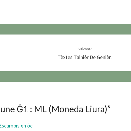
Suivant
Tèxtes Talhièr De Genièr.
June Ğ1 : ML (Moneda Liura)
”
 Escambis en òc