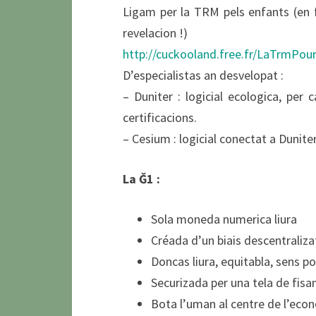
Ligam per la TRM pels enfants (en f
revelacion !)
http://cuckooland.free.fr/LaTrmPou
D’especialistas an desvelopat :
– Duniter : logicial ecologica, per c
certificacions.
– Cesium : logicial conectat a Dunite
La Ğ1 :
Sola moneda numerica liura
Créada d’un biais descentralizat
Doncas liura, equitabla, sens po
Securizada per una tela de fis
Bota l’uman al centre de l’eco