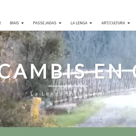
R
BIAIS
PASSEJADAS
LA LENGA
ART/CULTURA
CAMBIS EN
La Lenga Es La Clau