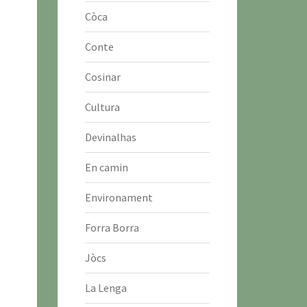
Còca
Conte
Cosinar
Cultura
Devinalhas
En camin
Environament
Forra Borra
Jòcs
La Lenga