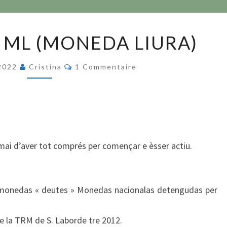
LA
: ML (MONEDA LIURA)
JUNE
Ğ1
Commentaires
 2022
Cristina
1 Commentaire
:
ML
(MONEDA
LIURA)
mai d’aver tot comprés per començar e èsser actiu.
s monedas « deutes » Monedas nacionalas detengudas per
e la TRM de S. Laborde tre 2012.