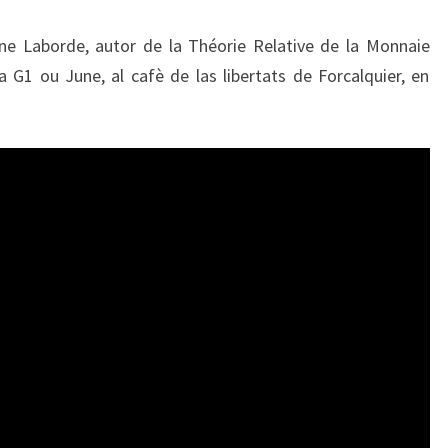
ne Laborde, autor de la Théorie Relative de la Monnaie
a G1 ou June, al cafè de las libertats de Forcalquier, en