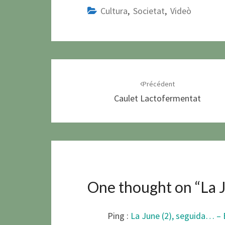
Cultura
,
Societat
,
Videò
Navigation
d'article
Précédent
Caulet Lactofermentat
One thought on “
La 
Ping :
La June (2), seguida… –