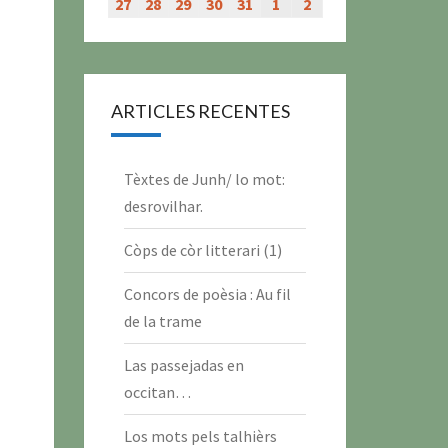
évènement)
évènement)
évènement)
évènement)
juillet
juillet
juillet
juillet
juillet
juillet
juillet
27
27
28
28
29
29
30
30
31
31
1
1
2
2
2026
2026
2026
2026
2026
2026
2026
juillet
juillet
juillet
juillet
juillet
août
août
2026
2026
2026
2026
2026
2026
2026
ARTICLES RECENTES
Tèxtes de Junh/ lo mot:
desrovilhar.
Còps de còr litterari (1)
Concors de poèsia : Au fil
de la trame
Las passejadas en
occitan…
Los mots pels talhièrs