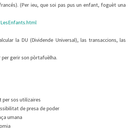
rancés). (Per ieu, que soi pas pus un enfant, foguèt una
rLesEnfants.html
alcular la DU (Dividende Universal), las transaccions, las
r per gerir son pòrtafuèlha.
 per sos utilizaires
ssibilitat de presa de poder
ança umana
nomia