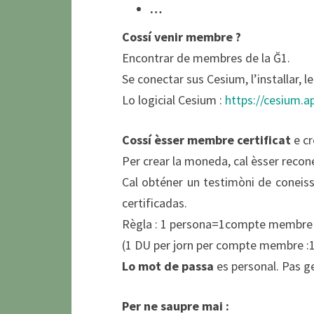
…
Cossí venir membre ?
Encontrar de membres de la Ğ1.
Se conectar sus Cesium, l’installar, leg
Lo logicial Cesium :
https://cesium.ap
Cossí èsser membre certificat
e cr
Per crear la moneda, cal èsser reco
Cal obténer un testimòni de coneiss
certificadas.
Règla : 1 persona=1compte membre
(1 DU per jorn per compte membre :1
Lo mot de passa
es personal. Pas ge
Per ne saupre mai :