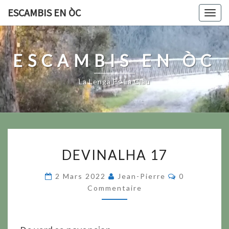
Skip
ESCAMBIS EN ÒC
Togg
to
navig
content
ESCAMBIS EN ÒC
La Lenga Es La Clau
DEVINALHA
DEVINALHA 17
17
Commentair
2 Mars 2022
Jean-Pierre
0
Commentaire