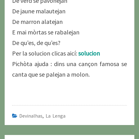
De verd se pavonejan
De jaune malautejan
De marron alatejan
E mai mòrtas se rabalejan
De qu’es, de qu’es?
Per la solucion clicas aicí:
solucion
Pichòta ajuda : dins una cançon famosa se
canta que se palejan a molon.
Devinalhas
,
La Lenga
Navigation