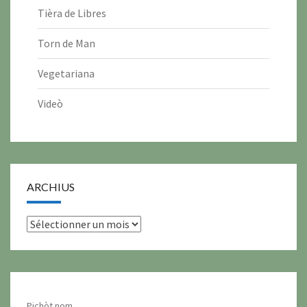
Tièra de Libres
Torn de Man
Vegetariana
Videò
ARCHIUS
archius
Pichòt nom