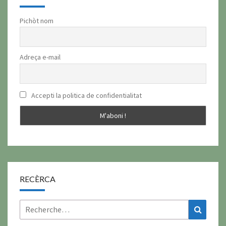
Pichòt nom
Adreça e-mail
Accepti la politica de confidentialitat
RECÈRCA
Rechercher :
Recher