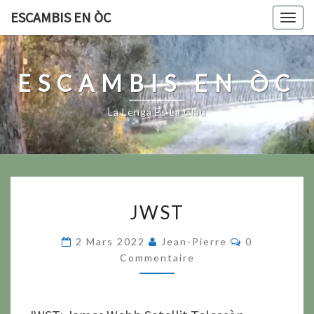
Skip
ESCAMBIS EN ÒC
Togg
to
navig
content
ESCAMBIS EN ÒC
La Lenga Es La Clau
JWST
JWST
Commentair
2 Mars 2022
Jean-Pierre
0
Commentaire