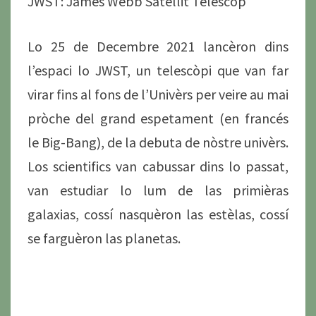
JWST: James Webb Satellit Telescòp
Lo 25 de Decembre 2021 lancèron dins
l’espaci lo JWST, un telescòpi que van far
virar fins al fons de l’Univèrs per veire au mai
pròche del grand espetament (en francés
le Big-Bang), de la debuta de nòstre univèrs.
Los scientifics van cabussar dins lo passat,
van estudiar lo lum de las primièras
galaxias, cossí nasquèron las estèlas, cossí
se farguèron las planetas.