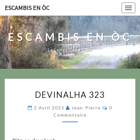
Skip
ESCAMBIS EN ÒC
Togg
to
navig
content
ESCAMBIS EN ÒC
La Lenga Es La Clau
DEVINALHA
DEVINALHA 323
323
Commentair
2 Avril 2023
Jean-Pierre
0
Commentaire