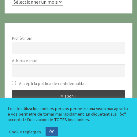
archius
Pichòt nom
Adreça e-mail
Accepti la politica de confidentialitat
Lo site utiliza los cookies per vos permetre una visita mai agradiu
e vos permetre de tornar mai rapidament. En cliquetant sus "òc",
acceptatz l'utilizacion de TOTES los cookies.
© 2026
Cookie reglatges
|
Fièrement propulsé par
WordPress
|
Thème :
Nisarg
ÒC