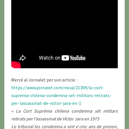
Mercé al Jornalet per son article :
https://www.jornalet.com/nova/21309/la-cort-
suprema-chilena-condemna-set-militars-retirats-
per-lassassinat-de-victor-jara-en-1
« La Cort Suprèma chilena condemna sèt militars
retirats per l’assassinat de Víctor Jara en 1973
Lo tribunal los condemna a vint e cinc ans de preson,