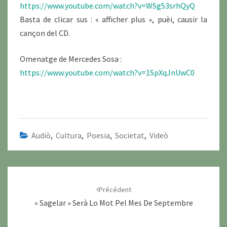
https://www.youtube.com/watch?v=WSg53srhQyQ
Basta de clicar sus : « afficher plus », puèi, causir la
cançon del CD.
Omenatge de Mercedes Sosa :
https://www.youtube.com/watch?v=1SpXqJnUwC
0
Audiò
,
Cultura
,
Poesia
,
Societat
,
Videò
Navigation
d'article
Précédent
« Sagelar » Serà Lo Mot Pel Mes De Septembre