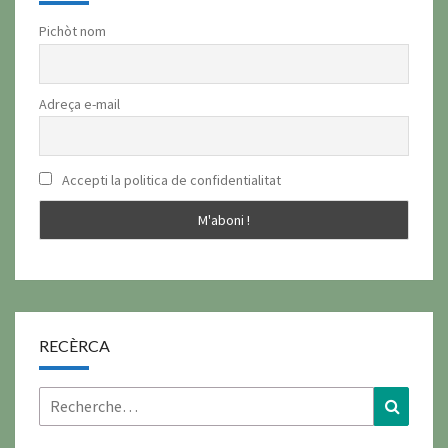
Pichòt nom
Adreça e-mail
Accepti la politica de confidentialitat
RECÈRCA
Rechercher :
Recher