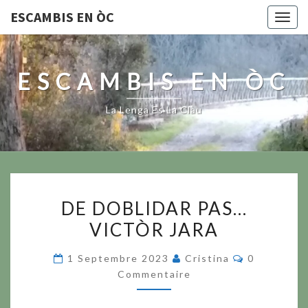
ESCAMBIS EN ÒC
Togg
navig
ESCAMBIS EN ÒC
La Lenga Es La Clau
DE
DE DOBLIDAR PAS…
DOBLIDAR
VICTÒR JARA
PAS…
VICTÒR
Commentai
1 Septembre 2023
Cristina
0
JARA
Commentaire