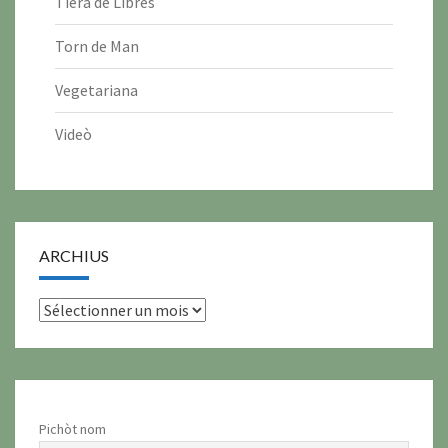
Tièra de Libres
Torn de Man
Vegetariana
Videò
ARCHIUS
archius
Pichòt nom