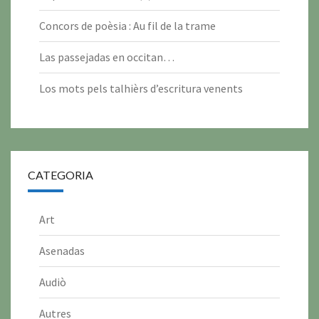
0
0
0
0
0
0
0
2
2
2
2
2
6
6
6
6
6
6
6
2
2
2
2
2
2
2
0
0
0
0
0
Concors de poèsia : Au fil de la trame
6
6
6
6
6
6
6
2
2
2
2
2
Las passejadas en occitan…
6
6
6
6
6
Los mots pels talhièrs d’escritura venents
CATEGORIA
Art
Asenadas
Audiò
Autres