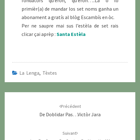
fondators qu’èron, qu’èron…..La o lo
primièr(a) de mandar los set noms ganha un
abonament a gratís al blòg Escambís en òc.
Per ne saupre mai sus l’estèla de set rais
clicar çai aprèp :
Santa Estèla
La Lenga
,
Tèxtes
Navigation
d'article
Précédent
De Doblidar Pas…Victòr Jara
Suivant