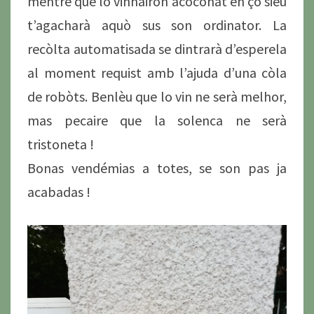
mentre que lo vinhairon acoconat en çò sieu
t’agacharà aquò sus son ordinator. La
recòlta automatisada se dintrarà d’esperela
al moment requist amb l’ajuda d’una còla
de robòts. Benlèu que lo vin ne serà melhor,
mas pecaire que la solenca ne serà
tristoneta !
Bonas vendémias a totes, se son pas ja
acabadas !