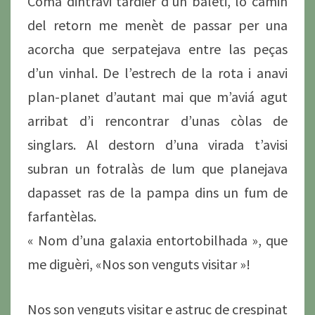
Coma dintravi tardièr d’un balèti, lo camin
del retorn me menèt de passar per una
acorcha que serpatejava entre las peças
d’un vinhal. De l’estrech de la rota i anavi
plan-planet d’autant mai que m’aviá agut
arribat d’i rencontrar d’unas còlas de
singlars. Al destorn d’una virada t’avisi
subran un fotralàs de lum que planejava
dapasset ras de la pampa dins un fum de
farfantèlas.
« Nom d’una galaxia entortobilhada », que
me diguèri, «Nos son venguts visitar »!
Nos son venguts visitar e astruc de crespinat