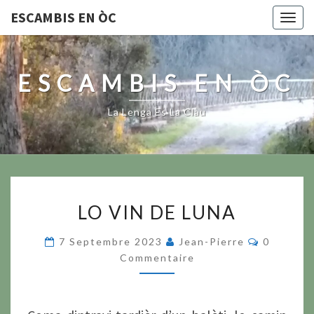
ESCAMBIS EN ÒC
Togg
navig
ESCAMBIS EN ÒC
La Lenga Es La Clau
LO
LO VIN DE LUNA
VIN
DE
Commenta
7 Septembre 2023
Jean-Pierre
0
LUNA
Commentaire