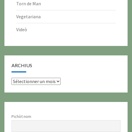
Torn de Man
Vegetariana
Videò
ARCHIUS
archius
Pichòt nom