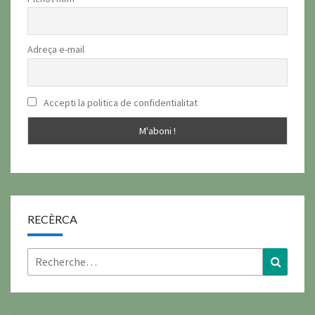
Adreça e-mail
Accepti la politica de confidentialitat
RECÈRCA
Rechercher :
Recher