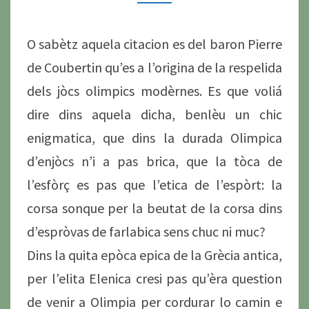
MAIS
DE
O sabètz aquela citacion es del baron Pierre
PARTICIPER. »
de Coubertin qu’es a l’origina de la respelida
dels jòcs olimpics modèrnes. Es que voliá
dire dins aquela dicha, benlèu un chic
enigmatica, que dins la durada Olimpica
d’enjòcs n’i a pas brica, que la tòca de
l’esfòrç es pas que l’etica de l’espòrt: la
corsa sonque per la beutat de la corsa dins
d’espròvas de farlabica sens chuc ni muc?
Dins la quita epòca epica de la Grècia antica,
per l’elita Elenica cresi pas qu’èra question
de venir a Olimpia per cordurar lo camin e