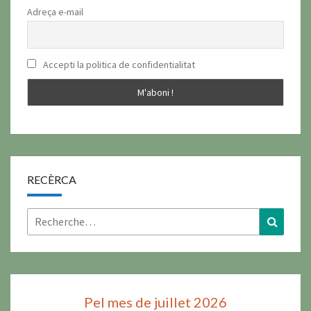
Adreça e-mail
Accepti la politica de confidentialitat
RECÈRCA
Rechercher :
Recher
Pel mes de juillet 2026