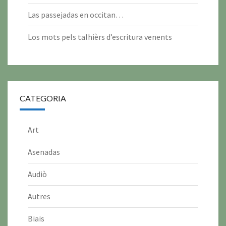
6
6
6
6
6
6
6
2
2
2
2
2
Las passejadas en occitan…
6
6
6
6
6
Los mots pels talhièrs d’escritura venents
CATEGORIA
Art
Asenadas
Audiò
Autres
Biais