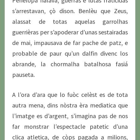
Penelòpa fialava, guèrras e lutas fraticidas
s’arrestavan, çò dison. Benlèu que Zeus,
alassat de totas aquelas garrolhas
guerrièras per s’apoderar d’unas sestairadas
de mai, impausava de far pache de patz, e
probable de paur qu’un dalfin divenc los
abrande, la chormalha batalhosa fasiá
pauseta.
A l’ora d’ara que lo fuòc celèst es de tota
autra mena, dins nòstra èra mediatica que
l’imatge es d’argent, s’imagina pas de nos
far monstrar l’espectacle patetic d’una
clica atletica, de còps pagada a milions,