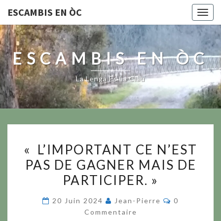
ESCAMBIS EN ÒC
Togg
navig
ESCAMBIS EN ÒC
La Lenga Es La Clau
«
« L’IMPORTANT CE N’EST
L’IMPORTANT
PAS DE GAGNER MAIS DE
CE
PARTICIPER. »
N’EST
PAS
Commentair
20 Juin 2024
Jean-Pierre
0
DE
Commentaire
GAGNER