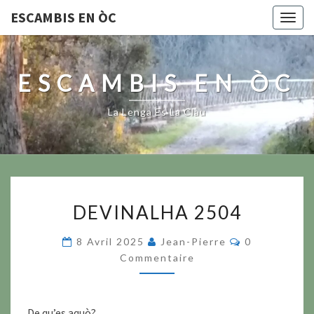
ESCAMBIS EN ÒC
Togg
navig
ESCAMBIS EN ÒC
La Lenga Es La Clau
DEVINALHA
DEVINALHA 2504
2504
Commentair
8 Avril 2025
Jean-Pierre
0
Commentaire
De qu’es aquò?