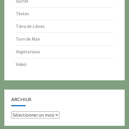
Sucrat
Tèxtes
Tièra de Libres
Torn de Man
Vegetariana
Videò
ARCHIUS
archius