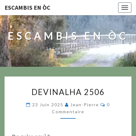
ESCAMBIS EN ÒC
Togg
navig
ESCAMBIS EN ÒC
La Lenga Es La Clau
DEVINALHA
DEVINALHA 2506
2506
Commentair
23 Juin 2025
Jean-Pierre
0
Commentaire