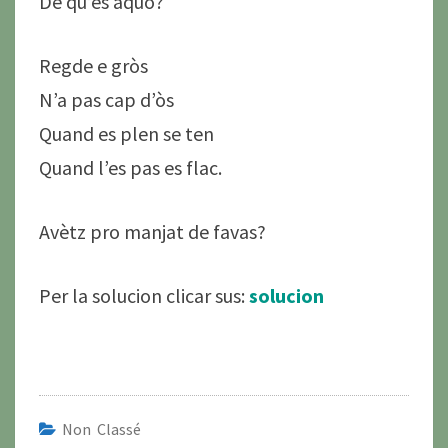
De qu’es aquò?
Regde e gròs
N’a pas cap d’òs
Quand es plen se ten
Quand l’es pas es flac.
Avètz pro manjat de favas?
Per la solucion clicar sus:
solucion
Non Classé