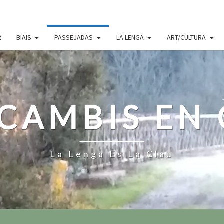
R
BIAIS
PASSEJADAS
LA LENGA
ART/CULTURA
CAMBIS EN
La Lenga Es La Clau