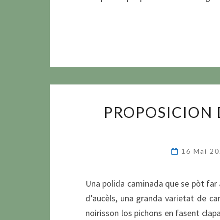
PROPOSICION 
16 Mai 2
Una polida caminada que se pòt far ar
d’aucèls, una granda varietat de ca
noirisson los pichons en fasent clap