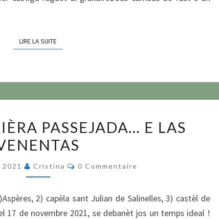
LIRE LA SUITE
LIRE LA SUITE
NÒSTRA
IÈRA PASSEJADA… E LAS
DARRIÈRA
VENENTAS
PASSEJADA…
E
Commentaires
e 2021
Cristina
0 Commentaire
LAS
VENENTAS
)Aspères, 2) capèla sant Julian de Salinelles, 3) castèl de
l 17 de novembre 2021, se debanèt jos un temps ideal !