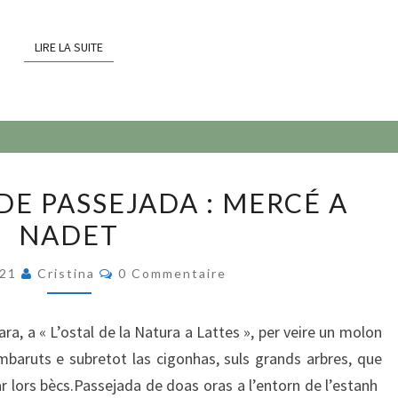
LIRE LA SUITE
LIRE LA SUITE
PROPOSICION
DE PASSEJADA : MERCÉ A
DE
NADET
PASSEJADA
:
Commentaires
021
Cristina
0 Commentaire
MERCÉ
A
a, a « L’ostal de la Natura a Lattes », per veire un molon
NADET
mbaruts e subretot las cigonhas, suls grands arbres, que
ar lors bècs.Passejada de doas oras a l’entorn de l’estanh