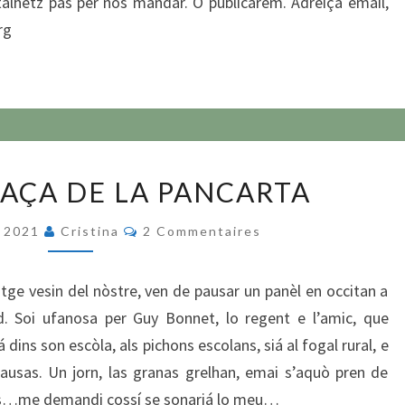
talhetz pas per nos mandar. O publicarem. Adreiça email,
rg
MESA
LAÇA DE LA PANCARTA
EN
PLAÇA
Commentaires
e 2021
Cristina
2 Commentaires
DE
LA
atge vesin del nòstre, ven de pausar un panèl en occitan a
PANCARTA
d. Soi ufanosa per Guy Bonnet, lo regent e l’amic, que
dins son escòla, als pichons escolans, siá al fogal rural, e
 causas. Un jorn, las granas grelhan, emai s’aquò pren de
ós…me demandi cossí se sonariá lo meu…