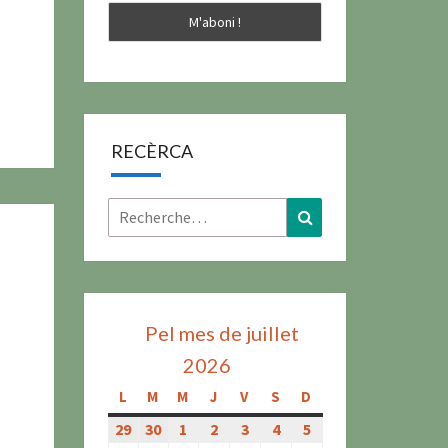
RECÈRCA
Rechercher :
Recherche
Pel mes de juillet
2026
L
lundi
M
mardi
M
mercredi
J
jeudi
V
vendredi
S
samedi
D
dimanche
29
29
30
30
1
1
2
2
3
3
4
4
5
5