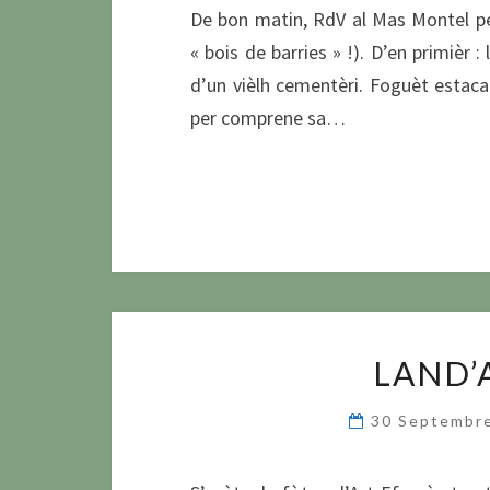
De bon matin, RdV al Mas Montel per
« bois de barries » !). D’en primièr 
d’un vièlh cementèri. Foguèt estac
per comprene sa…
LAND’
30 Septembr