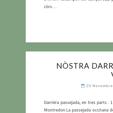
còrs…
NÒSTRA DARR
20 Novembr
Darrièra passejada, en tres parts : 1
Montredon.La passejada occitana de