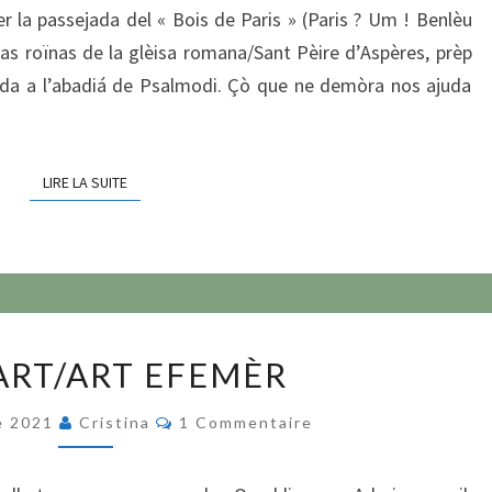
 la passejada del « Bois de Paris » (Paris ? Um ! Benlèu
: las roïnas de la glèisa romana/Sant Pèire d’Aspères, prèp
ada a l’abadiá de Psalmodi. Çò que ne demòra nos ajuda
LIRE LA SUITE
LIRE LA SUITE
LAND’ART/ART
ART/ART EFEMÈR
EFEMÈR
Commentaires
e 2021
Cristina
1 Commentaire