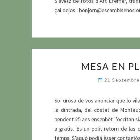
S’avètz de fòtos d’Art Efemèr, tran
çai dejos : bonjorn@escambisenoc.o
MESA EN P
21 Septembr
Soi uròsa de vos anonciar que lo vil
la dintrada, del costat de Montau
pendent 25 ans ensenhèt l’occitan siá 
a gratis. Es un polit retorn de las
temps. S’aquò podiá èsser contagi