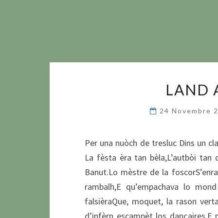
LAND 
24 Novembre 
Per una nuòch de tresluc Dins un c
La fèsta èra tan bèla,L’autbòi tan 
Banut.Lo mèstre de la foscorS’enra
rambalh,E qu’empachava lo mond 
falsièraQue, moquet, la rason vert
d’infèrn escampèt los dançaires,E 