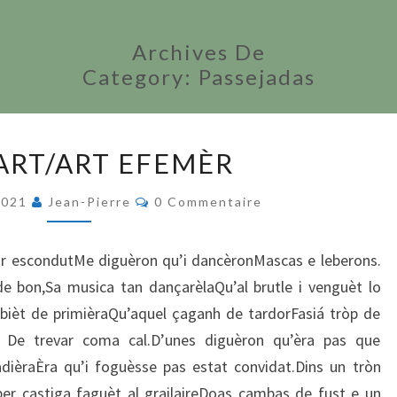
Archives De
Category:
Passejadas
LAND
ART/ART EFEMÈR
ART/ART
EFEMÈR
Commentaires
2021
Jean-Pierre
0 Commentaire
lar escondutMe diguèron qu’i dancèronMascas e leberons.
de bon,Sa musica tan dançarèlaQu’al brutle i venguèt lo
bièt de primièraQu’aquel çaganh de tardorFasiá tròp de
De trevar coma cal.D’unes diguèron qu’èra pas que
adièraÈra qu’i foguèsse pas estat convidat.Dins un tròn
per castiga faguèt al grailaireDoas cambas de fust e un