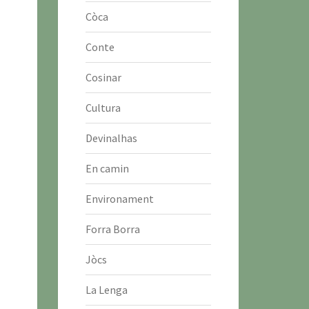
Còca
Conte
Cosinar
Cultura
Devinalhas
En camin
Environament
Forra Borra
Jòcs
La Lenga