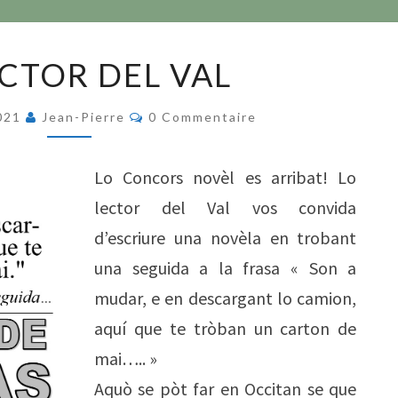
LO
ECTOR DEL VAL
LECTOR
DEL
Commentaires
2021
Jean-Pierre
0 Commentaire
VAL
Lo Concors novèl es arribat! Lo
lector del Val vos convida
d’escriure una novèla en trobant
una seguida a la frasa « Son a
mudar, e en descargant lo camion,
aquí que te tròban un carton de
mai….. »
Aquò se pòt far en Occitan se que