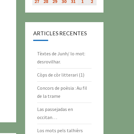
évènement)
évènement)
évènement)
évènement)
juillet
juillet
juillet
juillet
juillet
juillet
juillet
27
27
28
28
29
29
30
30
31
31
1
1
2
2
2026
2026
2026
2026
2026
2026
2026
juillet
juillet
juillet
juillet
juillet
août
août
2026
2026
2026
2026
2026
2026
2026
ARTICLES RECENTES
Tèxtes de Junh/ lo mot:
desrovilhar.
Còps de còr litterari (1)
Concors de poèsia : Au fil
de la trame
Las passejadas en
occitan…
Los mots pels talhièrs