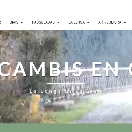
R
BIAIS
PASSEJADAS
LA LENGA
ART/CULTURA
CAMBIS EN
La Lenga Es La Clau