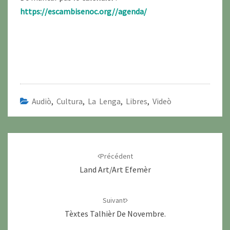
https://escambisenoc.org//agenda/
Audiò
,
Cultura
,
La Lenga
,
Libres
,
Videò
Navigation
d'article
Précédent
Land Art/Art Efemèr
Suivant
Tèxtes Talhièr De Novembre.