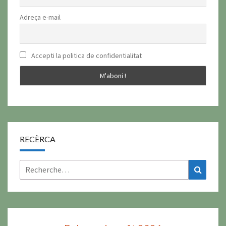
Adreça e-mail
Accepti la politica de confidentialitat
RECÈRCA
Rechercher :
Recher