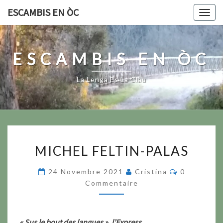
Skip
ESCAMBIS EN ÒC
Togg
to
navig
content
ESCAMBIS EN ÒC
La Lenga Es La Clau
MICHEL
MICHEL FELTIN-PALAS
FELTIN-
PALAS
Commentai
24 Novembre 2021
Cristina
0
Commentaire
« Sus le bout des langues », l’Express
.