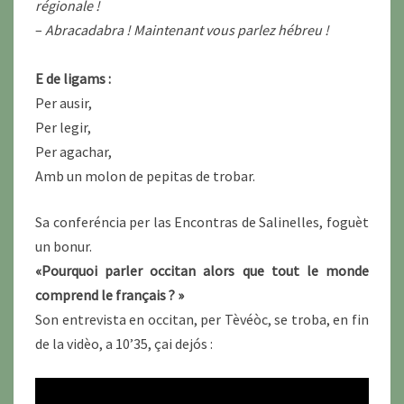
régionale !
–
Abracadabra ! Maintenant vous parlez hébreu !
E de ligams :
Per ausir,
Per legir,
Per agachar,
Amb un molon de pepitas de trobar.
Sa conferéncia per las Encontras de Salinelles, foguèt
un bonur.
«Pourquoi parler occitan alors que tout le monde
comprend le français ? »
Son entrevista en occitan, per Tèvéòc, se troba, en fin
de la vidèo, a 10’35, çai dejós :