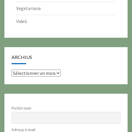
Vegetariana
Videò
ARCHIUS
archius
Pichòt nom
Adreça e-mail