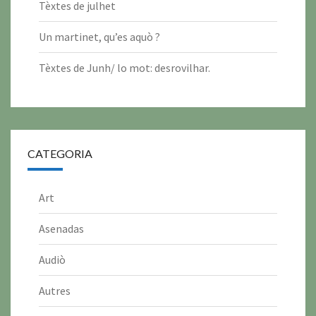
2
2
2
2
2
2
Tèxtes de julhet
0
0
0
0
0
0
Un martinet, qu’es aquò ?
2
2
2
2
2
2
6
6
6
6
6
6
Tèxtes de Junh/ lo mot: desrovilhar.
CATEGORIA
Art
Asenadas
Audiò
Autres