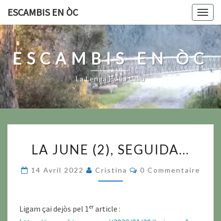
Skip
ESCAMBIS EN ÒC
Togg
to
navig
content
ESCAMBIS EN ÒC
La Lenga Es La Clau
LA
LA JUNE (2), SEGUIDA…
JUNE
(2),
Commentaires
14 Avril 2022
Cristina
0 Commentaire
SEGUIDA…
er
Ligam çai dejòs pel 1
article :