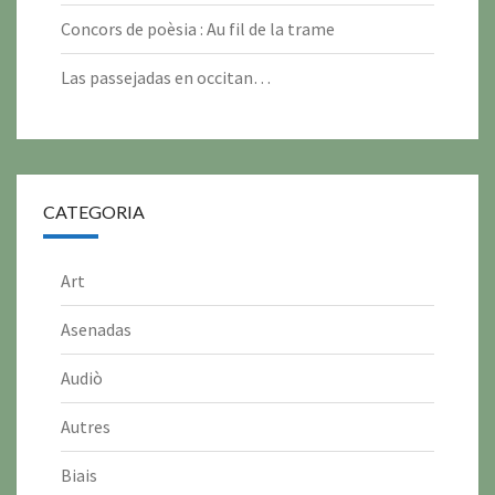
0
0
0
0
0
0
Concors de poèsia : Au fil de la trame
2
2
2
2
2
2
6
6
6
6
6
6
Las passejadas en occitan…
CATEGORIA
Art
Asenadas
Audiò
Autres
Biais