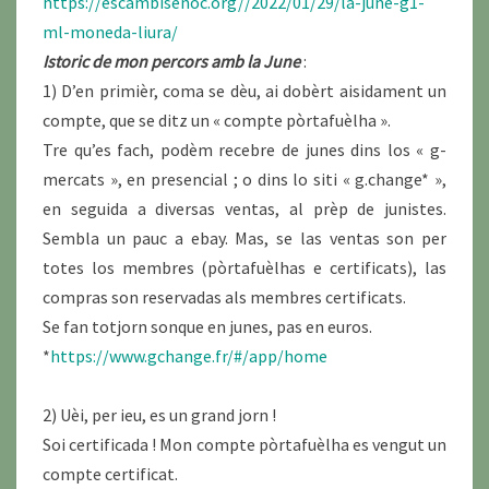
https://escambisenoc.org//2022/01/29/la-june-g1-
ml-moneda-liura/
Istoric de mon percors amb la June
:
1) D’en primièr, coma se dèu, ai dobèrt aisidament un
compte, que se ditz un « compte pòrtafuèlha ».
Tre qu’es fach, podèm recebre de junes dins los « g-
mercats », en presencial ; o dins lo siti « g.change* »,
en seguida a diversas ventas, al prèp de junistes.
Sembla un pauc a ebay. Mas, se las ventas son per
totes los membres (pòrtafuèlhas e certificats), las
compras son reservadas als membres certificats.
Se fan totjorn sonque en junes, pas en euros.
*
https://www.gchange.fr/#/app/home
2) Uèi, per ieu, es un grand jorn !
Soi certificada ! Mon compte pòrtafuèlha es vengut un
compte certificat.