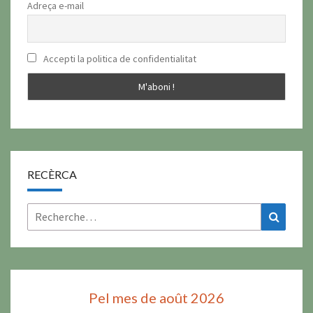
Adreça e-mail
Accepti la politica de confidentialitat
RECÈRCA
Rechercher :
Recher
Pel mes de août 2026