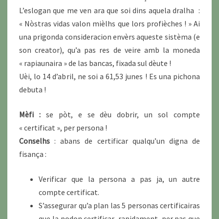
L’eslogan que me ven ara que soi dins aquela dralha :
« Nòstras vidas valon mièlhs que lors profièches ! » Ai
una prigonda consideracion envèrs aqueste sistèma (e
son creator), qu’a pas res de veire amb la moneda
« rapiaunaira » de las bancas, fixada sul dèute !
Uèi, lo 14 d’abril, ne soi a 61,53 junes ! Es una pichona
debuta !
Mèfi :
se pòt, e se dèu dobrir, un sol compte
« certificat », per persona !
Conselhs
: abans de certificar qualqu’un digna de
fisança :
Verificar que la persona a pas ja, un autre
compte certificat.
S’assegurar qu’a plan las 5 personas certificairas
que la podon certificar rapidament, per pas que