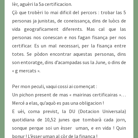
Ièr, aguèri la 5a certificacion.
Çò que trobèri lo mai dificil del percors : trobar las 5
personas ja junistas, de coneissança, dins de luòcs de
vida geograficament diferents. Mas cal que las
personas nos conescan e nos fagan fisança per nos
certificar. Es un mal necessari, per la fisança entre
totes. Se pòdon encontrar aquestas personas, dins
son entoratge, dins d’acampadas sus la June, o dins de
« g mercats ».
Per mon peculi, vaqui cossi ai començat :
Un pichon present de mas « mairinas certificairas »…
Mercé a elas, qu’aquò es pas una obligacion !
E uèi, coma previst, la DU (Dotacion Universala)
quotidiana de 10,52 junes que tombarà cada jorn,
sonque perque soi un èsser uman, e en vida ! Quin
bonur ! L’èsser uman al còr de la finança !