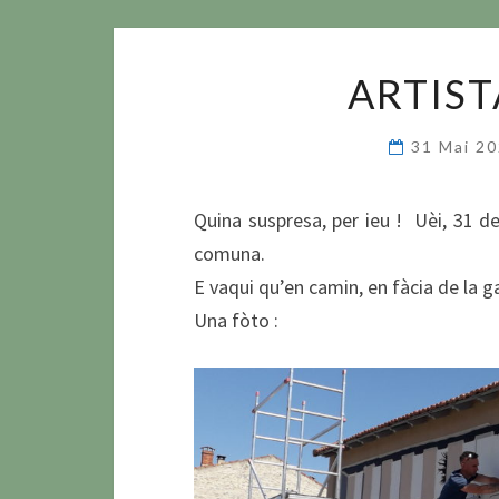
ARTIST
31 Mai 2
Quina suspresa, per ieu ! Uèi, 31 de 
comuna.
E vaqui qu’en camin, en fàcia de la ga
Una fòto :