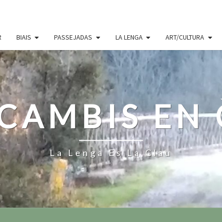
R
BIAIS
PASSEJADAS
LA LENGA
ART/CULTURA
CAMBIS EN
La Lenga Es La Clau