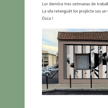
Lor demòra tres setmanas de trabalh,
La vila retenguèt lor projècte sus un
Òsca !