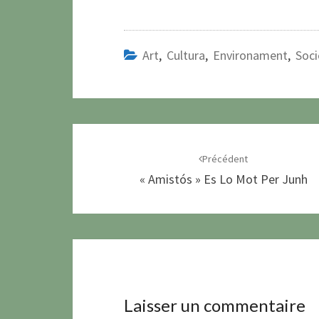
Art
,
Cultura
,
Environament
,
Soci
Navigation
d'article
Précédent
« Amistós » Es Lo Mot Per Junh
Laisser un commentaire