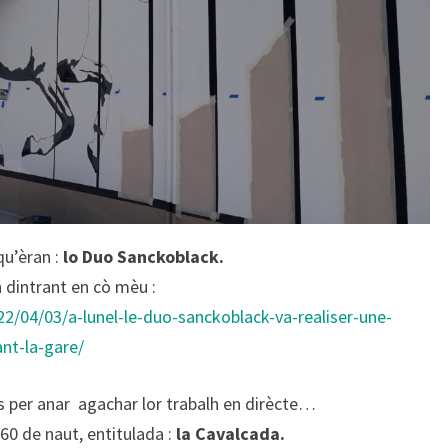
qu’èran :
lo Duo Sanckoblack.
 dintrant en cò mèu :
22/04/03/a-lunel-le-duo-sanckoblack-va-realiser-une-
nt-la-gare/
as per anar agachar lor trabalh en dirècte…
60 de naut, entitulada :
la Cavalcada.