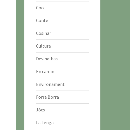
Còca
Conte
Cosinar
Cultura
Devinalhas
En camin
Environament
Forra Borra
Jòcs
La Lenga