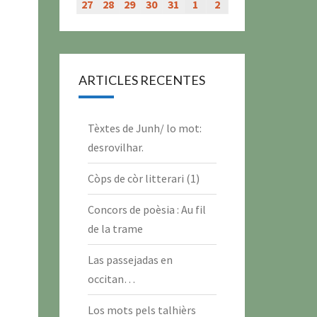
évènement)
évènement)
évènement)
évènement)
juillet
juillet
juillet
juillet
juillet
juillet
juillet
27
27
28
28
29
29
30
30
31
31
1
1
2
2
2026
2026
2026
2026
2026
2026
2026
juillet
juillet
juillet
juillet
juillet
août
août
2026
2026
2026
2026
2026
2026
2026
ARTICLES RECENTES
Tèxtes de Junh/ lo mot:
desrovilhar.
Còps de còr litterari (1)
Concors de poèsia : Au fil
de la trame
Las passejadas en
occitan…
Los mots pels talhièrs