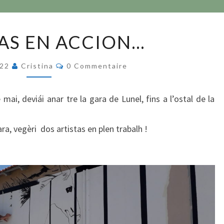
ARTISTAS
AS EN ACCION…
EN
ACCION…
Commentaires
022
Cristina
0 Commentaire
mai, deviái anar tre la gara de Lunel, fins a l’ostal de la
ra, vegèri dos artistas en plen trabalh !