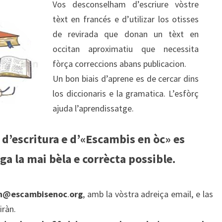
Vos desconselham d’escriure vòstre
tèxt en francés e d’utilizar los otisses
de revirada que donan un tèxt en
occitan aproximatiu que necessita
fòrça correccions abans publicacion.
Un bon biais d’aprene es de cercar dins
los diccionaris e la gramatica. L’esfòrç
ajuda l’aprendissatge.
r d’escritura e d’«Escambis en òc» es
a la mai bèla e corrècta possible.
rn@escambisenoc
.
org
, amb la vòstra adreiça email, e las
ràn.