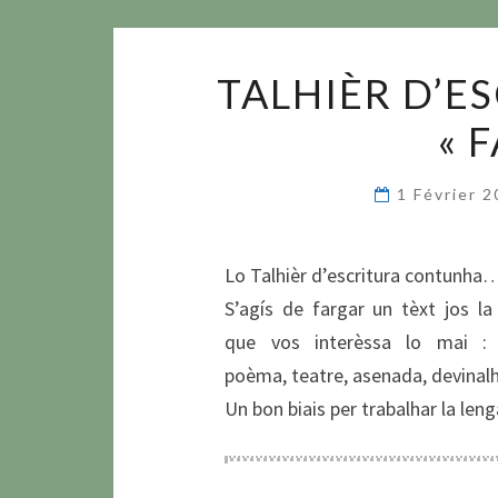
TALHIÈR D’ES
« 
1 Février 
Lo Talhièr d’escritura contunha
S’agís de fargar un tèxt jos l
que vos interèssa lo mai : 
poèma, teatre, asenada, devina
Un bon biais per trabalhar la leng