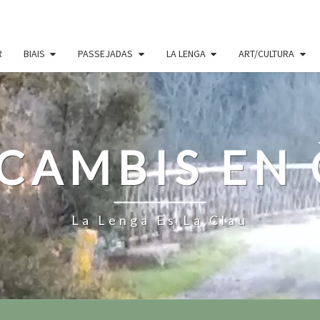
R
BIAIS
PASSEJADAS
LA LENGA
ART/CULTURA
CAMBIS EN
La Lenga Es La Clau