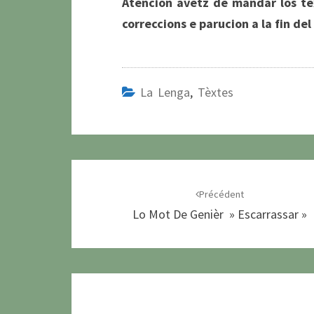
Atencion avètz de mandar los tè
correccions e parucion
a la fin de
La Lenga
,
Tèxtes
Navigation
d'article
Précédent
Lo Mot De Genièr » Escarrassar »