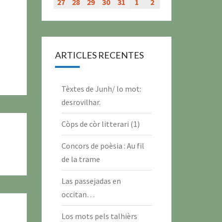
évènement)
évènement)
évènement)
évènement)
juillet
juillet
juillet
juillet
juillet
juillet
juillet
27
27
28
28
29
29
30
30
31
31
1
1
2
2
2026
2026
2026
2026
2026
2026
2026
juillet
juillet
juillet
juillet
juillet
août
août
2026
2026
2026
2026
2026
2026
2026
ARTICLES RECENTES
Tèxtes de Junh/ lo mot:
desrovilhar.
Còps de còr litterari (1)
Concors de poèsia : Au fil
de la trame
Las passejadas en
occitan…
Los mots pels talhièrs