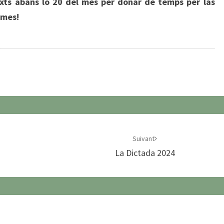
xts abans lo 20 del mes per donar de temps per las
l mes!
Suivant
La Dictada 2024