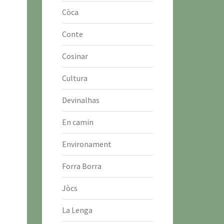
Còca
Conte
Cosinar
Cultura
Devinalhas
En camin
Environament
Forra Borra
Jòcs
La Lenga