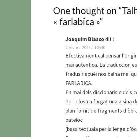
One thought on “
Talh
« farlabica »
”
Joaquim Blasco
dit :
2 février 2024 à 10h40
Efectivament cal pensar l’origin
mai autentica. La traduccion es
tradusir apuèi nos balha mai que
FARLABICA.
En mai dels diccionaris e dels c
de Tolosa a fargat una aisina de
plan fornit de fragments d’òbra
bateloc
(basa textuala per la lenga d’òc