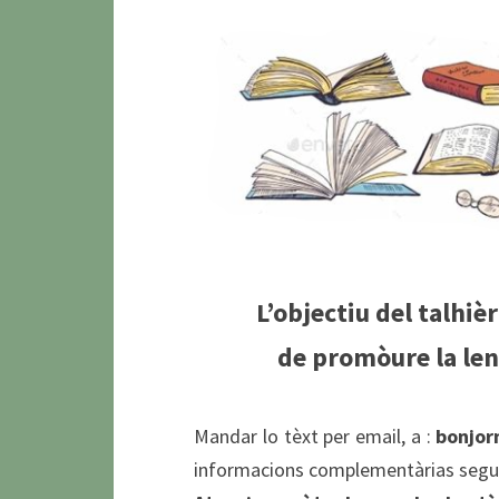
L’objectiu del talhiè
de promòure la leng
Mandar lo tèxt per email, a :
bonjo
informacions complementàrias segui