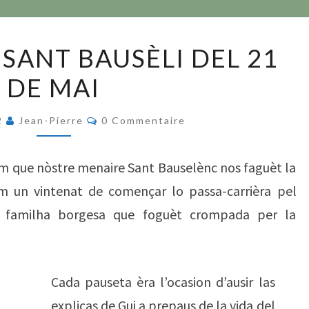
PASSEJADA
 SANT BAUSÈLI DEL 21
A
DE MAI
SANT
BAUSÈLI
Commentaires
DEL
2
Jean-Pierre
0 Commentaire
21
DE
tum que nòstre menaire Sant Bauselènc nos faguèt la
MAI
em un vintenat de començar lo passa-carrièra pel
a familha borgesa que foguèt crompada per la
Cada pauseta èra l’ocasion d’ausir las
explicas de Gui a prepaus de la vida del