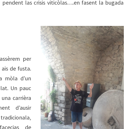
, pendent las crisis viticòlas….en fasent la bugada
passèrem per
ais de fusta.
la mòla d’un
blat. Un pauc
 una carrièra
ent d’ausir
tradicionala,
acecias de