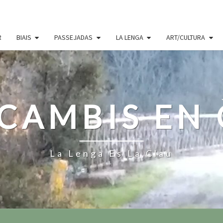
R
BIAIS
PASSEJADAS
LA LENGA
ART/CULTURA
CAMBIS EN
La Lenga Es La Clau