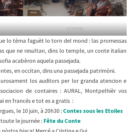
Lo Temple
 que lo tèma faguèt lo torn del mond : las promessas
s que ne resultan, dins lo temple, un conte italian
losofia acabèron aquela passejada.
ontes, en occitan, dins una passejada patrimòni.
calurosament los auditors per lor granda atencion e
associacion de contaires : AURAL, Montpelhièr vos
en francés e tot es a gratis :
gues, le 10 juin, à 20h30 :
Contes sous les Etoiles
 toute le journée :
Fête du Conte
nòstra biaça! Mercé a Cristina e Gui.