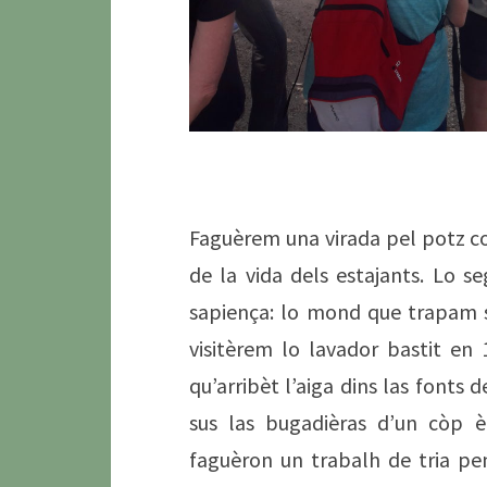
Faguèrem una virada pel potz c
de la vida dels estajants. Lo 
sapiença: lo mond que trapam s
visitèrem lo lavador bastit en
qu’arribèt l’aiga dins las fonts d
sus las bugadièras d’un còp è
faguèron un trabalh de tria pen