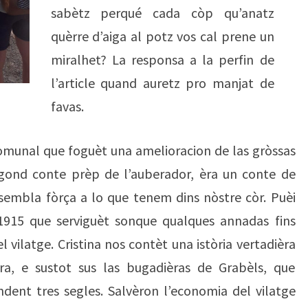
sabètz perqué cada còp qu’anatz
quèrre d’aiga al potz vos cal prene un
miralhet? La responsa a la perfin de
l’article quand auretz pro manjat de
favas.
omunal que foguèt una amelioracion de las gròssas
segond conte prèp de l’auberador, èra un conte de
embla fòrça a lo que tenem dins nòstre còr. Puèi
 1915 que serviguèt sonque qualques annadas fins
el vilatge. Cristina nos contèt una istòria vertadièra
ra, e sustot sus las bugadièras de Grabèls, que
dent tres segles. Salvèron l’economia del vilatge