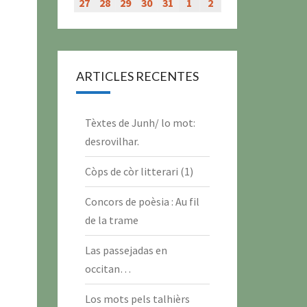
évènement)
évènement)
évènement)
évènement)
juillet
juillet
juillet
juillet
juillet
juillet
juillet
27
27
28
28
29
29
30
30
31
31
1
1
2
2
2026
2026
2026
2026
2026
2026
2026
juillet
juillet
juillet
juillet
juillet
août
août
2026
2026
2026
2026
2026
2026
2026
ARTICLES RECENTES
Tèxtes de Junh/ lo mot:
desrovilhar.
Còps de còr litterari (1)
Concors de poèsia : Au fil
de la trame
Las passejadas en
occitan…
Los mots pels talhièrs