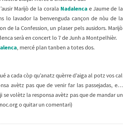
ausir Marijò de la corala
Nadalenca
e Jaume de la
ns lo lavador la benvenguda cançon de nòu de la
n de la Confession, un plaser pels ausidors. Marijò
lenca serà en concert lo 7 de Junh a Montpelhièr.
alenca
, mercé plan tanben a totes dos.
ué a cada còp qu’anatz quèrre d’aiga al potz vos cal
nsa avètz pas que de venir far las passejadas, e…
leji se volètz la responsa avètz pas que de mandar un
c.org o quitar un comentari)