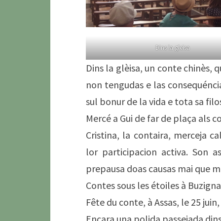
Dins la gleisa
Dins la glèisa, un conte chinès,
non tengudas e las consequéncia
sul bonur de la vida e tota sa fi
Mercé a Gui de far de plaça als c
Cristina, la contaira, merceja 
lor participacion activa. Son 
prepausa doas causas mai que mai 
Contes sous les étoiles à Buzignar
Fête du conte, à Assas, le 25 juin,
Encara una polida passejada dins 