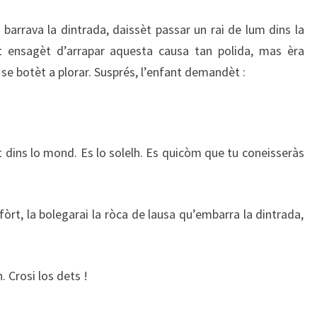
 barrava la dintrada, daissèt passar un rai de lum dins la
et ensagèt d’arrapar aquesta causa tan polida, mas èra
 se botèt a plorar. Susprés, l’enfant demandèt :
it dins lo mond. Es lo solelh. Es quicòm que tu coneisseràs
òrt, la bolegarai la ròca de lausa qu’embarra la dintrada,
h. Crosi los dets !