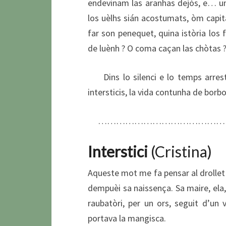
endevinam las aranhas dejós, e… un 
los uèlhs sián acostumats, òm capita 
far son penequet, quina istòria los f
de luènh ? O coma caçan las chòtas ?
Dins lo silenci e lo temps arresta
intersticis, la vida contunha de bor
……………………………………
Interstici
(Cristina)
Aqueste mot me fa pensar al drollet
dempuèi sa naissença. Sa maire, ela
raubatòri, per un ors, seguit d’un 
portava la mangisca.