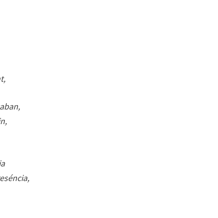
t,
caban,
n,
ia
reséncia,