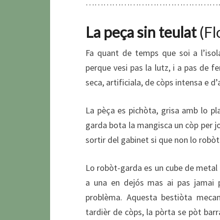
…………………………………………
La peça sin teulat
(Fl
Fa quant de temps que soi a l’iso
perque vesi pas la lutz, i a pas de 
seca, artificiala, de còps intensa e 
La pèça es pichòta, grisa amb lo pl
garda bota la mangisca un còp per jor
sortir del gabinet si que non
Lo robòt-garda es un cube de metal 
a una en dejós mas ai pas jamai p
problèma. Aquesta bestiòta mecani
tardièr de còps, la pòrta se pòt barr