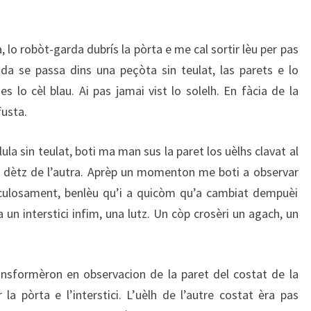
lo robòt-garda dubrís la pòrta e me cal sortir lèu per pas
ada se passa dins una peçòta sin teulat, las parets e lo
es lo cèl blau. Ai pas jamai vist lo solelh. En fàcia de la
fusta.
ula sin teulat, boti ma man sus la paret los uèlhs clavat al
s, dètz de l’autra. Aprèp un momenton me boti a observar
iculosament, benlèu qu’i a quicòm qu’a cambiat dempuèi
i a un interstici infim, una lutz. Un còp crosèri un agach, un
nsformèron en observacion de la paret del costat de la
 la pòrta e l’interstici. L’uèlh de l’autre costat èra pas