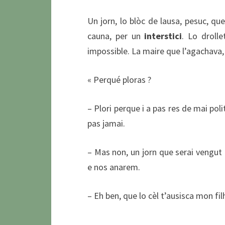
Un jorn, lo blòc de lausa, pesuc, que
cauna, per un
interstici
. Lo droll
impossible. La maire que l’agachava,
« Perqué ploras ?
– Plori perque i a pas res de mai pol
pas jamai.
– Mas non, un jorn que serai vengut f
e nos anarem.
– Eh ben, que lo cèl t’ausisca mon fil
…………………………………..