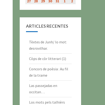
évènement)
évènement)
évènement)
évènement)
juillet
juillet
juillet
juillet
juillet
juillet
juillet
27
27
28
28
29
29
30
30
31
31
1
1
2
2
2026
2026
2026
2026
2026
2026
2026
juillet
juillet
juillet
juillet
juillet
août
août
2026
2026
2026
2026
2026
2026
2026
ARTICLES RECENTES
Tèxtes de Junh/ lo mot:
desrovilhar.
Còps de còr litterari (1)
Concors de poèsia : Au fil
de la trame
Las passejadas en
occitan…
Los mots pels talhièrs