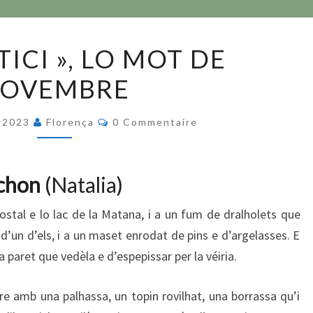
« INTERSTICI »,
TICI », LO MOT DE
LO
OVEMBRE
MOT
DE
Commentaires
NOVEMBRE
 2023
Florença
0 Commentaire
ichon
(Natalia)
ostal e lo lac de la Matana, i a un fum de dralholets que
 d’un d’els, i a un maset enrodat de pins e d’argelasses. E
 paret que vedèla e d’espepissar per la véiria.
 amb una palhassa, un topin rovilhat, una borrassa qu’i