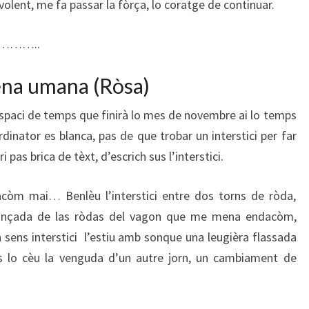
olent, me fa passar la fòrça, lo coratge de continuar.
……..
dena umana (Ròsa)
’espaci de temps que finirà lo mes de novembre ai lo temps
dinator es blanca, pas de que trobar un interstici per far
 pas brica de tèxt, d’escrich sus l’interstici.
òm mai… Benlèu l’interstici entre dos torns de ròda,
avançada de las ròdas del vagon que me mena endacòm,
 sens interstici l’estiu amb sonque una leugièra flassada
ns lo cèu la venguda d’un autre jorn, un cambiament de