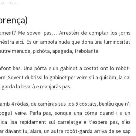
……..
orença)
lament? Me soveni pas… Arrestèri de comptar los jorns
fenèstra aicí. Es un ampola nuda que dona una luminositat
d’autre menuda, pichòta, apagada, trebolanta.
afont bas. Una pòrta e un gabinet a costat ont lo robòt-
n. Sovent dubrissi lo gabinet per veire s’i a quicòm, la cal
 lo robòt-garda la levarà e manjaràs pas.
amb 4 ròdas, de camèras sus los 5 costats, benlèu que n’i
ogut veire. Parla pas, sonque una còrna quand i a un
ca lisa rapidament sul carrelatge e t’espera pas, s’ès
ar davant tu, alara, un autre robòt-garda arriva de se sap