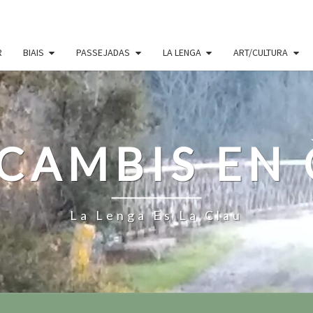
R
BIAIS
PASSEJADAS
LA LENGA
ART/CULTURA
CAMBIS EN
La Lenga Es La Clau