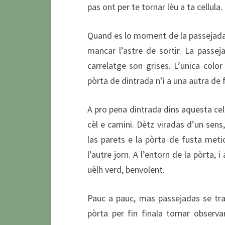
pas ont per te tornar lèu a ta cellula.
Quand es lo moment de la passejada, 
mancar l’astre de sortir. La passej
carrelatge son grises. L’unica color 
pòrta de dintrada n’i a una autra de 
A pro pena dintrada dins aquesta cell
cèl e camini. Dètz viradas d’un sen
las parets e la pòrta de fusta met
l’autre jorn. A l’entorn de la pòrta, 
uèlh verd, benvolent.
Pauc a pauc, mas passejadas se tra
pòrta per fin finala tornar observar