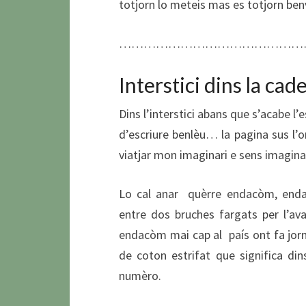
totjorn lo meteis mas es totjorn benv
…………………………………………
Interstici dins la ca
Dins l’interstici abans que s’acabe l
d’escriure benlèu… la pagina sus l’or
viatjar mon imaginari e sens imaginari
Lo cal anar quèrre endacòm, endac
entre dos bruches fargats per l’
endacòm mai cap al país ont fa jorn
de coton estrifat que significa di
numèro.