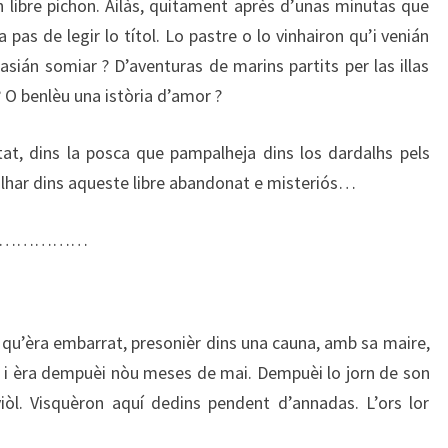
libre pichon. Ailàs, quitament après d’unas minutas que
pas de legir lo títol. Lo pastre o lo vinhairon qu’i venián
asián somiar ? D’aventuras de marins partits per las illas
 O benlèu una istòria d’amor ?
t, dins la posca que pampalheja dins los dardalhs pels
bolhar dins aqueste libre abandonat e misteriós…
……………
 qu’èra embarrat, presonièr dins una cauna, amb sa maire,
, i èra dempuèi nòu meses de mai. Dempuèi lo jorn de son
viòl. Visquèron aquí dedins pendent d’annadas. L’ors lor