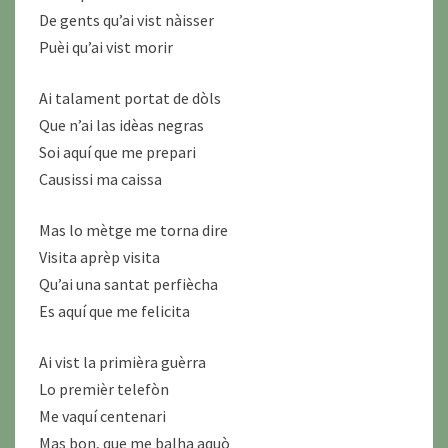
De gents qu’ai vist nàisser
Puèi qu’ai vist morir
Ai talament portat de dòls
Que n’ai las idèas negras
Soi aquí que me prepari
Causissi ma caissa
Mas lo mètge me torna dire
Visita aprèp visita
Qu’ai una santat perfiècha
Es aquí que me felicita
Ai vist la primièra guèrra
Lo premièr telefòn
Me vaquí centenari
Mas bon, que me balha aquò