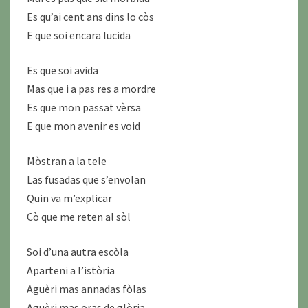
Es qu’ai cent ans dins lo còs
E que soi encara lucida
Es que soi avida
Mas que i a pas res a mordre
Es que mon passat vèrsa
E que mon avenir es void
Mòstran a la tele
Las fusadas que s’envolan
Quin va m’explicar
Cò que me reten al sòl
Soi d’una autra escòla
Aparteni a l’istòria
Aguèri mas annadas fòlas
Aguèri mas oras de glòria