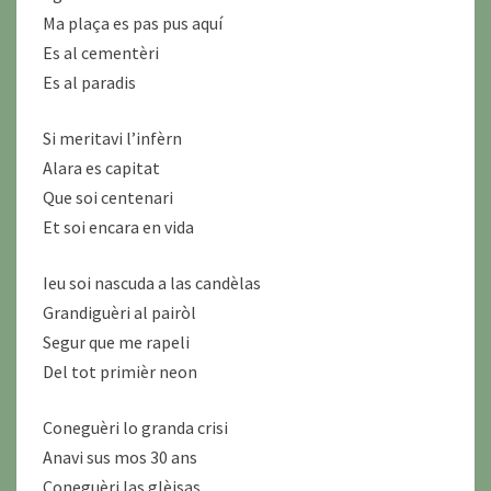
Ma plaça es pas pus aquí
Es al cementèri
Es al paradis
Si meritavi l’infèrn
Alara es capitat
Que soi centenari
Et soi encara en vida
Ieu soi nascuda a las candèlas
Grandiguèri al pairòl
Segur que me rapeli
Del tot primièr neon
Coneguèri lo granda crisi
Anavi sus mos 30 ans
Coneguèri las glèisas