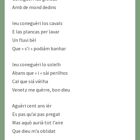
Amb de mond dedins
Ieu coneguèri los cavals
E las plancas per lavar
Un fluvi bèl
Que « s’i » podiám banhar
Ieu coneguèri lo solelh
Abans que « i » sài perilhos
Cal que siá vièlha
Venetz me quèrre, bon dieu
Aguèri cent ans ièr
Es pas qu’ai pas pregat
Mas aquò aurià tot l’aire
Que dieu m’a oblidat