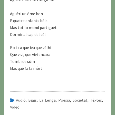
Aguèri un òme bon
E quatre enfants bèls
Mas tot lo mond partiguèt
Dormir al cap del cèl
E « i » a que ieu que vèlhi
Que vivi, que vivi encara
Tombi de sòm
Mas qué fa la mòrt
Audiò
,
Biais
,
La Lenga
,
Poesia
,
Societat
,
Tèxtes
,
Videò