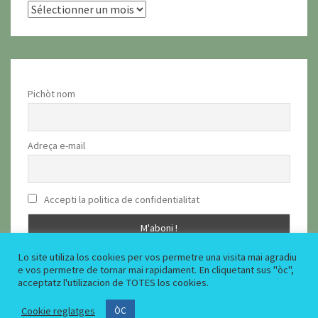
archius
Pichòt nom
Adreça e-mail
Accepti la politica de confidentialitat
Lo site utiliza los cookies per vos permetre una visita mai agradiu
e vos permetre de tornar mai rapidament. En cliquetant sus "òc",
acceptatz l'utilizacion de TOTES los cookies.
Cookie reglatges
© 2026
|
Fièrement propulsé par
ÒC
WordPress
|
Thème :
Nisarg