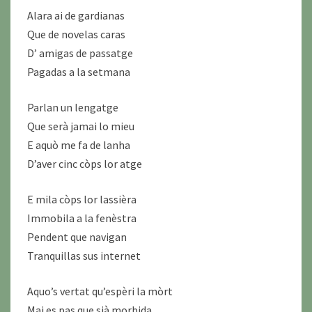
Alara ai de gardianas
Que de novelas caras
D’ amigas de passatge
Pagadas a la setmana
Parlan un lengatge
Que serà jamai lo mieu
E aquò me fa de lanha
D’aver cinc còps lor atge
E mila còps lor lassièra
Immobila a la fenèstra
Pendent que navigan
Tranquillas sus internet
Aquo’s vertat qu’espèri la mòrt
Mai es pas que sià morbida