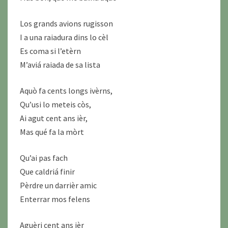
Los grands avions rugisson
I a una raiadura dins lo cèl
Es coma si l’etèrn
M’aviá raiada de sa lista
Aquò fa cents longs ivèrns,
Qu’usi lo meteis còs,
Ai agut cent ans ièr,
Mas qué fa la mòrt
Qu’ai pas fach
Que caldriá finir
Pèrdre un darrièr amic
Enterrar mos felens
Aguèri cent ans ièr