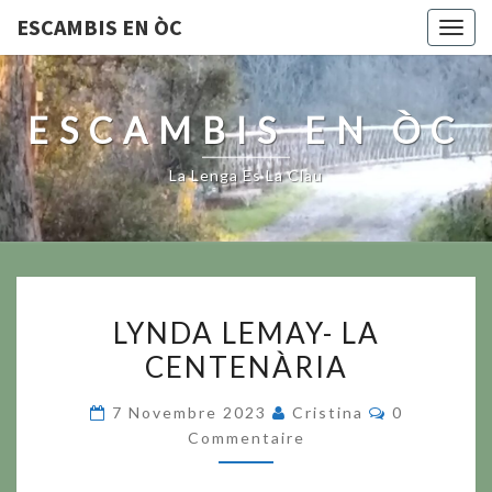
ESCAMBIS EN ÒC
Togg
navig
ESCAMBIS EN ÒC
La Lenga Es La Clau
LYNDA
LYNDA LEMAY- LA
LEMAY-
CENTENÀRIA
LA
CENTENÀRIA
Commentair
7 Novembre 2023
Cristina
0
Commentaire